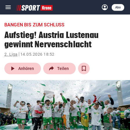
menu
account_circle
Navigation
Anmelden
Abo
close
Schließen
ein-/ausklappen
BANGEN BIS ZUM SCHLUSS
Abonnieren
Aufstieg! Austria Lustenau
gewinnt Nervenschlacht
account_circle
arrow_right
Anmelden
2. Liga
14.05.2026 18:52
pin_drop
arrow_right
Bundesland auswäh
Wien
play_arrow
Anhören
Teilen
bookmark
Merkliste
Suchbegriff
search
eingeben