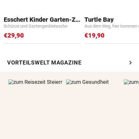
Esschert Kinder Garten-Zubehör
Turtle Bay
Schürze und Gartengerätetasche
Aus dem Weg, hier kommen w
€29,90
€19,90
chevron_right
VORTEILSWELT MAGAZINE