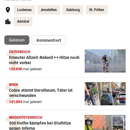
Lustenau
Amstetten
Salzburg
St. Pölten
Admiral
(ausgewählt)
Gelesen
Kommentiert
ÖSTERREICH
Erneuter Allzeit-Rekord ++ Hitze noch
Action-Cam Vergleich
nicht vorbei
159.898
mal gelesen
ZUM VERGLEICH
Crosstrainer Vergleich
WIEN
Cobra stürmt Dorotheum, Täter ist
ZUM VERGLEICH
verschwunden
141.054
mal gelesen
E-Bike Vergleich
ZUM VERGLEICH
NIEDERÖSTERREICH
500 Helfer kämpfen bei Gluthitze
Elektro-Scooter Vergleich
gegen Inferno