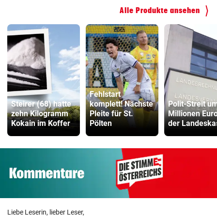
Alle Produkte ansehen
Fehlstart
Steirer (68) hatte
komplett! Nächste
Polit-Streit u
zehn Kilogramm
Pleite für St.
Millionen Euro
Kokain im Koffer
Pölten
der Landeska
Liebe Leserin, lieber Leser,