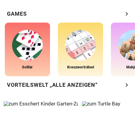
chevron_right
GAMES
Solitär
Kreuzworträtsel
Mahj
chevron_right
VORTEILSWELT „ALLE ANZEIGEN“