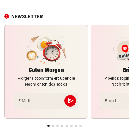
NEWSLETTER
Guten Morgen
Br
Morgens topinformiert über die
Abends topin
Nachrichten des Tages
Nachrich
send
E-Mail
E-Mail
Abschicken