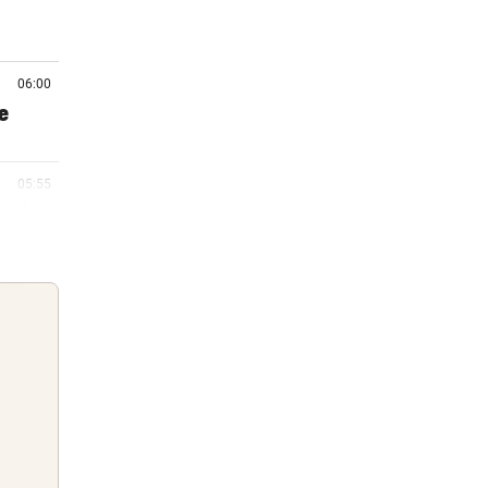
06:00
e
05:55
er im
05:38
r
05:19
tmund
Guten Morgen
Morgens topinformiert über die
05:03