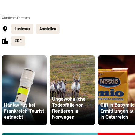
Ähnliche Themen
Lustenau
Amstetten
ORF
Ungewöhnliche
Hantavirus bei
Todesfälle von
Gift in Babymilc
Frankreich-Tourist
Rentieren in
Ermittlungen a
entdeckt
Norwegen
in Österreich