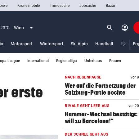
piele
Krone mobile
Immosuche
Jobsuche
Bazar
search
account_circle
Menü aufklappen
Suchen
23°C
Wien
ix
Motorsport
Wintersport
Ski Alpin
Handball
Eishocke
Er
ropa League
International
Regionalliga
Unterhaus
Frauen
len
NACH REGENPAUSE
vor 
Wer auf die Fortsetzung der
r erste
Salzburg-Partie pochte
RIVALE GEHT LEER AUS
vor 2
Hammer-Wechsel bestätigt: 
will zu Barcelona!“
DER SCHNEE GEHT AUS