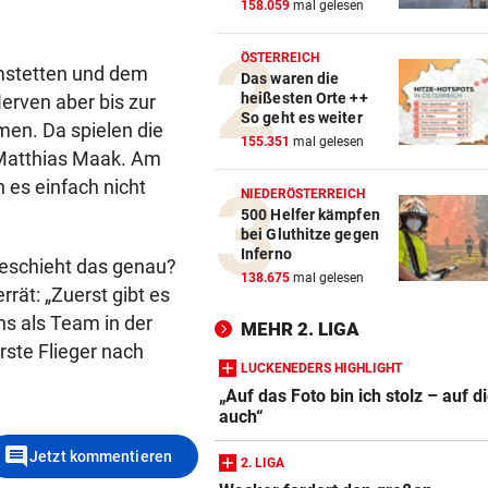
158.059
mal gelesen
ÖSTERREICH
mstetten und dem
Das waren die
heißesten Orte ++
erven aber bis zur
So geht es weiter
men. Da spielen die
155.351
mal gelesen
n Matthias Maak. Am
 es einfach nicht
NIEDERÖSTERREICH
500 Helfer kämpfen
bei Gluthitze gegen
Inferno
 geschieht das genau?
138.675
mal gelesen
rät: „Zuerst gibt es
ns als Team in der
MEHR 2. LIGA
ste Flieger nach
LUCKENEDERS HIGHLIGHT
„Auf das Foto bin ich stolz – auf d
auch“
comment
Jetzt kommentieren
2. LIGA