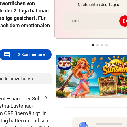
twortlichen von
Nachrichten des Tages
Salzburg: Lob von Brasilien-
e der 2. Liga hat man
und große Sorgen
esliga gesichert. Für
se
E-Mail
 nach dem emotionalen
GROSSE AUFREGUNG
Brandgefahr? Hitze löst vor 
Störfeuer aus
HOCKEYCRACKS IM SOMMER
comment
2
Kommentare
Klassek ist der Jannik Sinner
Tennis-Unterhaus
uelle hinzufügen
ent – nach der Scheiße,
stria-Lustenau-
 ORF überwältigt. In
ag hatten er und sein