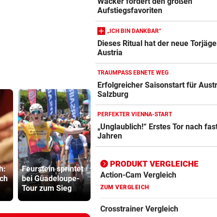
Wacker fordert den großen
Aufstiegsfavoriten
Action-Cam Vergleich
ZUM VERGLEICH
„ICH BIN DANKBAR“
Dieses Ritual hat der neue Torjäge
Crosstrainer Vergleich
Austria
ZUM VERGLEICH
TRAUMPASS EBNETE WEG
E-Bike Vergleich
Erfolgreicher Saisonstart für Austr
ZUM VERGLEICH
Salzburg
Elektro-Scooter Vergleich
PERFEKTER VIENNA-START
„Unglaublich!“ Erstes Tor nach fas
ZUM VERGLEICH
Jahren
Ergometer Vergleich
ZUM VERGLEICH
PRODUKT VERGLEICHE
h:
Feurstein sprintet
Starkoch Lafer
Kanzler em
uch
bei Guadeloupe-
kann’s nicht
mit Sager 
Fahrrad Test
Tour zum Sieg
lassen
Kinderbetr
ZUM VERGLEICH
Fahrradanhänger Vergleich