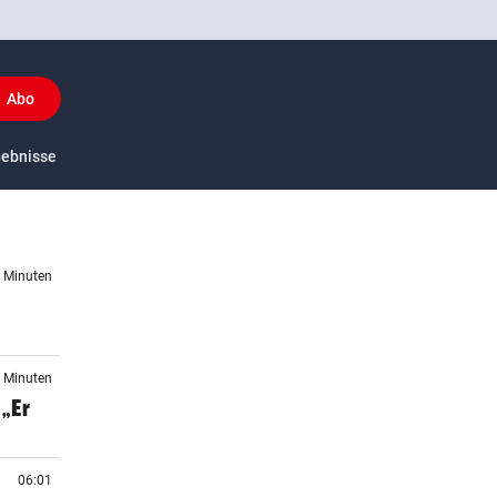
Abo
y
gebnisse
US-Sport
8 Minuten
0 Minuten
„Er
06:01