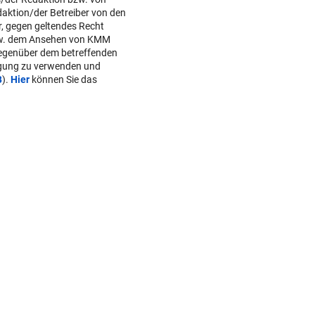
daktion/der Betreiber von den
r, gegen geltendes Recht
w. dem Ansehen von KMM
gegenüber dem betreffenden
lgung zu verwenden und
B
).
Hier
können Sie das