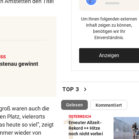
n Amstetten den Titel
Um Ihnen folgenden externen
Inhalt zeigen zu können,
benötigen wir Ihr
Einverständnis.
Anzeigen
USS
ustenau gewinnt
chevron_right
TOP 3
(ausgewählt)
Gelesen
Kommentiert
groß waren auch die
 Platz, vielerorts
ÖSTERREICH
Erneuter Allzeit-
 heute so viel“, zeigt
Rekord ++ Hitze
 immer wieder von
noch nicht vorbei