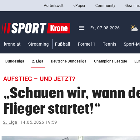
Vorteilswelt
ePaper
Community
Gewinns
close
Schließen
menu
Menü aufklappen
Fr., 07.08.2026
Abonnieren
krone.at
Streaming
Fußball
Formel 1
Tennis
Sport-M
account_circle
arrow_right
Anmelden
(ausgewählt)
Bundesliga
2. Liga
Deutsche Bundesliga
Champions League
Eu
pin_drop
arrow_right
Bundesland auswäh
Wien
AUFSTIEG – UND JETZT?
bookmark
Merkliste
„Schauen wir, wann de
Flieger startet!“
Suchbegriff
search
eingeben
2. Liga
14.05.2026 19:59