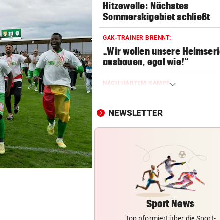
Hitzewelle: Nächstes
Sommerskigebiet schließt
GAK-TRAINER BRENNT:
„Wir wollen unsere Heimseri
ausbauen, egal wie!“
NACH HARTEM KAMPF
Erstmals seit April: Schwärzl
Viertelfinale
NEWSLETTER
VEREHRUNG STATT KRITIK
Großer Verband stärkt weite
FIFA-Boss Infantino
AB NACH ITALIEN!
Leihe perfekt: Borussia Dor
vermeldet Abgang
Sport News
Topinformiert über die Sport-
LANGER EUROPACUPABEND