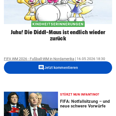
KINDHEITSERINNERUNGEN
Juhu! Die Diddl-Maus ist endlich wieder
zurück
FIFA WM 2026 - Fußball-WM in Nordamerika
16.05.2026 18:30
comment
Jetzt kommentieren
STÜRZT NUN INFANTINO?
FIFA: Notfallsitzung – und
neue schwere Vorwürfe