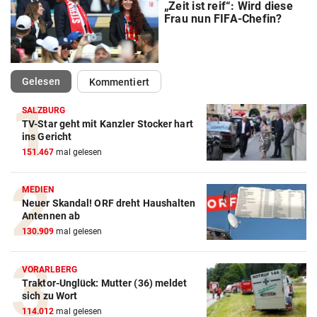
„Zeit ist reif“: Wird diese
Frau nun FIFA-Chefin?
(ausgewählt)
Gelesen
Kommentiert
SALZBURG
TV-Star geht mit Kanzler Stocker hart
Action-Cam Vergleich
ins Gericht
151.467
mal gelesen
ZUM VERGLEICH
Crosstrainer Vergleich
MEDIEN
Neuer Skandal! ORF dreht Haushalten
ZUM VERGLEICH
Antennen ab
130.909
mal gelesen
E-Bike Vergleich
ZUM VERGLEICH
VORARLBERG
Traktor-Unglück: Mutter (36) meldet
Elektro-Scooter Vergleich
sich zu Wort
ZUM VERGLEICH
114.012
mal gelesen