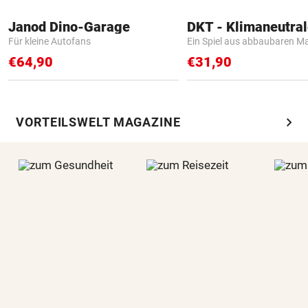
Janod Dino-Garage
Für kleine Autofans
Ein Spiel aus abbaubaren Ma
€64,90
€31,90
chevron_right
VORTEILSWELT MAGAZINE