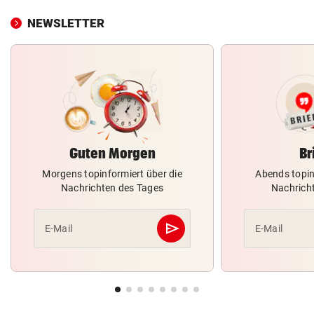
NEWSLETTER
Guten Morgen
Br
Morgens topinformiert über die
Abends topin
Nachrichten des Tages
Nachrich
send
E-Mail
E-Mail
Abschicken