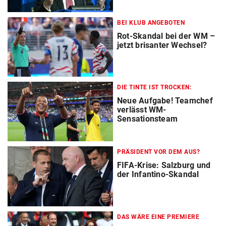
BEI KLUB ANGEBOTEN
Rot-Skandal bei der WM –
jetzt brisanter Wechsel?
DIE TINTE IST TROCKEN:
Neue Aufgabe! Teamchef
verlässt WM-
Sensationsteam
PRÄSIDENT VOR DEM AUS?
FIFA-Krise: Salzburg und
der Infantino-Skandal
DAS WÄRE EINE PREMIERE