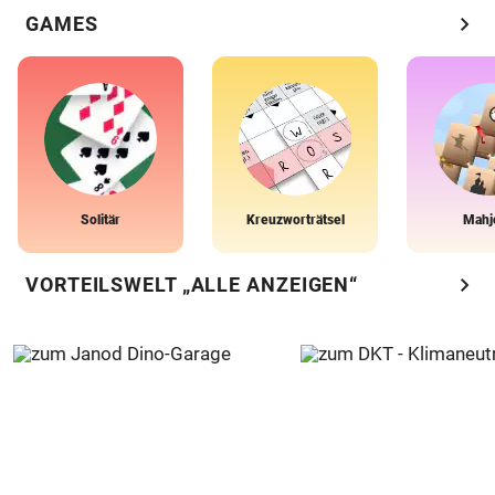
chevron_right
GAMES
Solitär
Kreuzworträtsel
Mahj
chevron_right
VORTEILSWELT „ALLE ANZEIGEN“