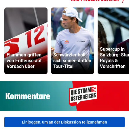
Supercup in
Flammen griffen
Schwärzler holt
Salzburg: Star
von Fritteuse auf
sich seinen dritten
Royals &
Vordach über
Tour-Titel
Vorschriften
Einloggen, um an der Diskussion teilzunehmen