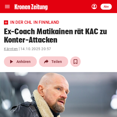
menu
account_circle
Navigation
Anmelden
Abo
close
Schließen
ein-/ausklappen
IN DER CHL IN FINNLAND
Abonnieren
Ex-Coach Matikainen rät KAC zu
Konter-Attacken
account_circle
arrow_right
Anmelden
Kärnten
14.10.2025 20:57
pin_drop
arrow_right
Bundesland auswäh
Wien
play_arrow
Anhören
Teilen
bookmark
Merkliste
Suchbegriff
search
eingeben