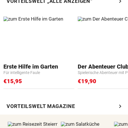
chevron_right
VORTEILSWELT „ALLE ANZEIGEN“
Erste Hilfe im Garten
Der Abenteuer Clu
Für intelligente Faule
Spielerische Abenteuer mit P
€15,95
€19,90
chevron_right
VORTEILSWELT MAGAZINE