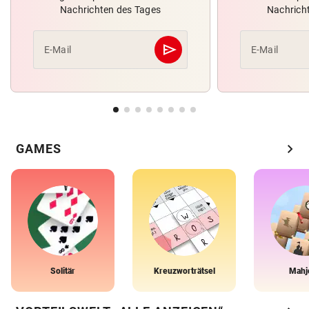
Nachrichten des Tages
Nachrich
send
E-Mail
E-Mail
Abschicken
chevron_right
GAMES
Solitär
Kreuzworträtsel
Mahj