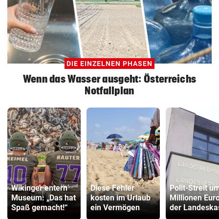
DIE EINZELNEN PHASEN
Wenn das Wasser ausgeht: Österreichs
Notfallplan
Wikinger entern
Diese Fehler
Polit-Streit u
Museum: „Das hat
kosten im Urlaub
Millionen Euro
Spaß gemacht!“
ein Vermögen
der Landeska