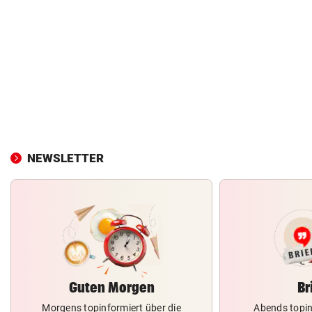
NEWSLETTER
Guten Morgen
Br
Morgens topinformiert über die
Abends topin