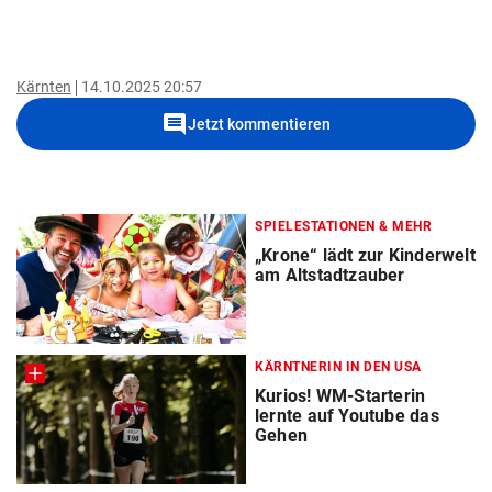
Kärnten
14.10.2025 20:57
comment
Jetzt kommentieren
SPIELESTATIONEN & MEHR
„Krone“ lädt zur Kinderwelt
am Altstadtzauber
KÄRNTNERIN IN DEN USA
Kurios! WM-Starterin
lernte auf Youtube das
Gehen