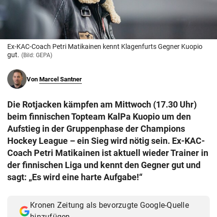
© Krone Multimedia GmbH & Co KG 2026
Muthgasse 2, 1190 Wien
Ex-KAC-Coach Petri Matikainen kennt Klagenfurts Gegner Kuopio
gut.
(Bild: GEPA)
Von
Marcel Santner
Die Rotjacken kämpfen am Mittwoch (17.30 Uhr)
beim finnischen Topteam KalPa Kuopio um den
Aufstieg in der Gruppenphase der Champions
Hockey League – ein Sieg wird nötig sein. Ex-KAC-
Coach Petri Matikainen ist aktuell wieder Trainer in
der finnischen Liga und kennt den Gegner gut und
sagt: „Es wird eine harte Aufgabe!“
Kronen Zeitung als bevorzugte Google-Quelle
hinzufügen