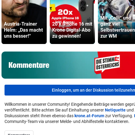
Mit „Colli“ und
Austria-Trainer
20 x iPhone 16 mit
ganz viel
Helm: „Das macht
Krone Digital-Abo
Selbstvertrauen
uns besser!“
zu gewinnen!
zur WM
Einloggen, um an der Diskussion teilzuneh
Willkommen in unserer Community! Eingehende Beiträge werden geprü
veröffentlicht. Bitte achten Sie auf Einhaltung unserer
Netiquette
und
Diskussionen steht Ihnen ebenso das
krone.at-Forum
zur Verfügung.
Community-Team via unserer Melde- und Abhilfestelle kontaktieren.