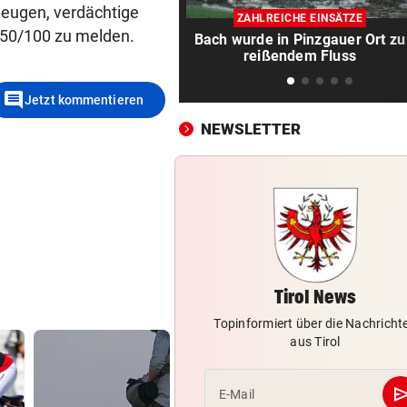
entkräftet Kritik
 Zeugen, verdächtige
ZAHLREICHE EINSÄTZE
50/100 zu melden.
Bach wurde in Pinzgauer Ort zu
IN MÖRBISCH
vor ein
reißendem Fluss
Treffen Sie die Schlagerque
Andrea Berg live
comment
Jetzt kommentieren
ELTERN SCHLUGEN ALARM
vor ein
NEWSLETTER
Lottogewinner schickte obs
Bilder an Teenager
OKTOBERFEST 2026
vor ein
Leni Klum präsentiert eigen
Dirndl-Kollektion
„KRONE“-KOMMENTAR
vor ein
Tirol News
Ein Sieg des Antisemitismus
Topinformiert über die Nachricht
aus Tirol
AUF BURG TAGGENBRUNN
vor ein
„Totale Eskalation“ mit Fitne
se
E-Mail
Star Sascha Huber