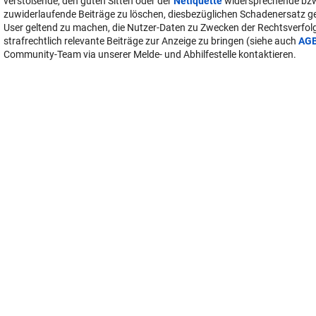
verstoßende, den guten Sitten oder der
Netiquette
widersprechende bz
zuwiderlaufende Beiträge zu löschen, diesbezüglichen Schadenersatz 
User geltend zu machen, die Nutzer-Daten zu Zwecken der Rechtsverfo
strafrechtlich relevante Beiträge zur Anzeige zu bringen (siehe auch
AG
Community-Team via unserer Melde- und Abhilfestelle kontaktieren.