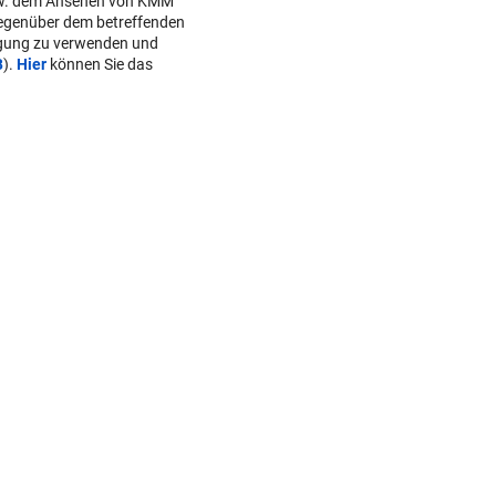
w. dem Ansehen von KMM
gegenüber dem betreffenden
lgung zu verwenden und
B
).
Hier
können Sie das