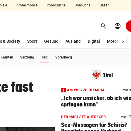
piele
Krone mobile
Immosuche
Jobsuche
Bazar
search
account_circle
Menü aufklappen
Suchen
s & Society
Sport
Gesund
Ausland
Digital
Motor
Wir
(ausgewählt)
Kärnten
Salzburg
Tirol
Vorarlberg
len
Tirol
e fast
AM WEG ZU OLYMPIA
vor 
„Ich war unsicher, ob ich wi
springen kann“
DER NÄCHSTE AUFREGER
vor 1
Sex-Massagen für Schiris?