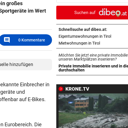
ein großes
 Sportgeräte im Wert
DANK ENERGIE VON BANK
vor ein
Suchen auf
Rapid: „Plan“ ging auf – letz
Gegner wohl fix!
Schnellsuche auf dibeo.at:
in neuem 
Eigentumswohnungen in Tirol
STRENGES KONZEPT
vor ein
comment
0
Kommentare
Neustifter Kirtag: So soll We
in neuem Tab ö
Mietwohnungen in Tirol
sicher bleiben
Möchten Sie jetzt eine private Immobilie
unseren Marktplätzen inserieren?
„KRONE“-KOMMENTAR
vor ein
uelle hinzufügen
Private Immobilie inserieren und in di
So treiben sie Republik und 
in neuem Tab öffnen
durchschalten
blaue Hände
ekannte Einbrecher in
KRONE.TV
BUNDESLIGA IM TICKER
vor ein
tgeräte und
SCR Altach gegen WSG Tirol
ffenbar auf E-Bikes.
19.30 Uhr LIVE
„KRONE“ VOR ORT
vor ein
Polizeianhaltezentrum: Leite
en Eurobereich. Die