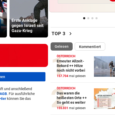
WETTLAUF IN EUROPA
vor ein
Ski-
Paukenschlag:
Lottogewin
Wann kommen die Robotaxis
Erste Anklage
Verband war
schickte o
nach Österreich?
gegen Israeli seit
„nicht
Bilder an
Gaza-Krieg
vorbeireitet“
Teenager
chevron_right
TOP 3
MEGA-PROJEKT WACKELT
vor ein
„Im Ausland rollen sie uns d
roten Teppich aus“
(ausgewählt)
Gelesen
Kommentiert
ÖSTERREICH
LIVE IN DER METASTADT
vor 
Erneuter Allzeit-
Wincent Weiss: Fanliebe und
Rekord ++ Hitze
falscher Freitag
noch nicht vorbei
157.704
mal gelesen
men
ÖSTERREICH
ft und anschließend
Das waren die
AGB
. Für ausführliche
heißesten Orte ++
Hier
können Sie das
So geht es weiter
155.031
mal gelesen