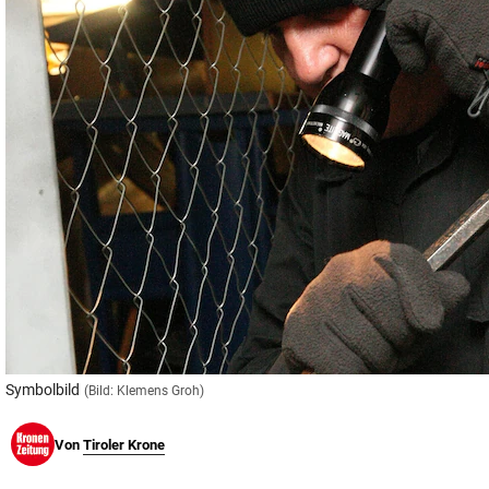
© Krone Multimedia GmbH & Co KG 2026
Muthgasse 2, 1190 Wien
Symbolbild
(Bild: Klemens Groh)
Von
Tiroler Krone