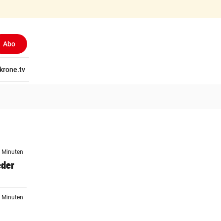
Abo
tschaft
krone.tv
Wissen
Gericht
Kolumnen
Freizeit
Reise
Ti
9 Minuten
eder
7 Minuten