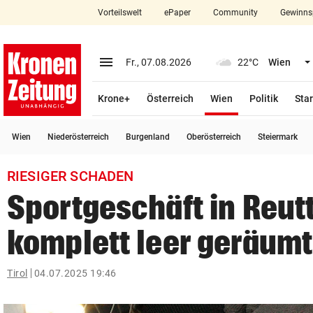
Vorteilswelt
ePaper
Community
Gewinns
close
Schließen
menu
Menü aufklappen
Fr., 07.08.2026
22°C
Wien
Abonnieren
(ausgewählt)
Krone+
Österreich
Wien
Politik
Star
account_circle
arrow_right
Anmelden
Wien
Niederösterreich
Burgenland
Oberösterreich
Steiermark
pin_drop
arrow_right
Bundesland auswäh
Wien
RIESIGER SCHADEN
bookmark
Merkliste
Sportgeschäft in Reutt
komplett leer geräumt
Suchbegriff
search
eingeben
Tirol
04.07.2025 19:46