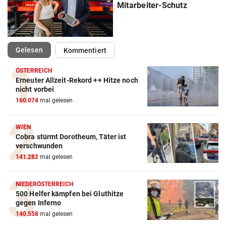
Mitarbeiter-Schutz
(ausgewählt)
Gelesen
Kommentiert
ÖSTERREICH
Erneuter Allzeit-Rekord ++ Hitze noch
nicht vorbei
160.074
mal gelesen
WIEN
Cobra stürmt Dorotheum, Täter ist
verschwunden
141.282
mal gelesen
NIEDERÖSTERREICH
500 Helfer kämpfen bei Gluthitze
gegen Inferno
140.558
mal gelesen