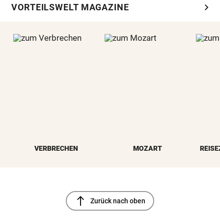
chevron_right
VORTEILSWELT MAGAZINE
VERBRECHEN
MOZART
REISE
north
Zurück nach oben