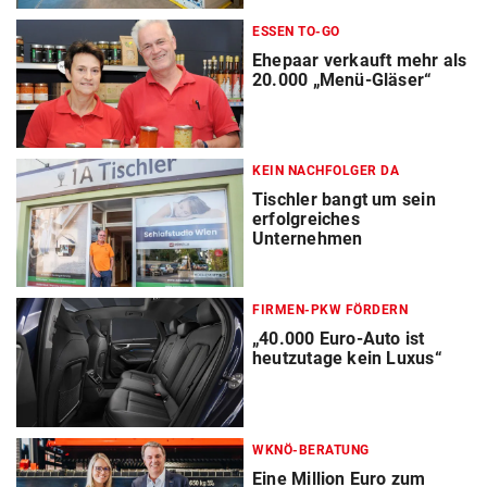
ESSEN TO-GO
Ehepaar verkauft mehr als
20.000 „Menü-Gläser“
KEIN NACHFOLGER DA
Tischler bangt um sein
erfolgreiches
Unternehmen
FIRMEN-PKW FÖRDERN
„40.000 Euro-Auto ist
heutzutage kein Luxus“
WKNÖ-BERATUNG
Eine Million Euro zum