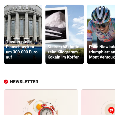
Theater stellt
Planschbecken
Steirer (68) hatte
Polin Niewia
um 300.000 Euro
zehn Kilogramm
triumphiert a
auf
Kokain im Koffer
Mont Ventoux
NEWSLETTER