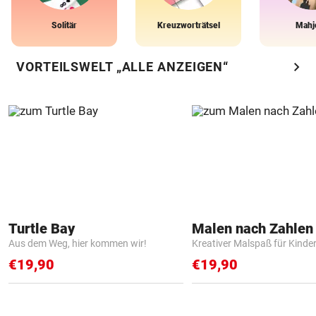
Solitär
Kreuzworträtsel
Mahj
chevron_right
VORTEILSWELT „ALLE ANZEIGEN“
Turtle Bay
Aus dem Weg, hier kommen wir!
Kreativer Malspaß für Kinde
€19,90
€19,90