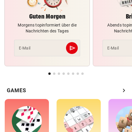
Guten Morgen
Br
Morgens topinformiert über die
Abends topin
Nachrichten des Tages
Nachrich
send
E-Mail
E-Mail
Abschicken
chevron_right
GAMES