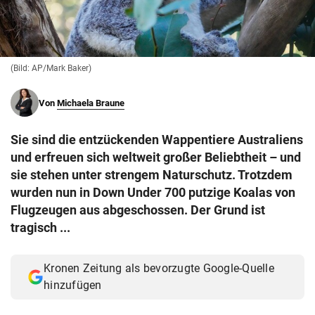
© Krone Multimedia GmbH & Co KG 2026
Muthgasse 2, 1190 Wien
(Bild: AP/Mark Baker)
Von
Michaela Braune
Sie sind die entzückenden Wappentiere Australiens
und erfreuen sich weltweit großer Beliebtheit – und
sie stehen unter strengem Naturschutz. Trotzdem
wurden nun in Down Under 700 putzige Koalas von
Flugzeugen aus abgeschossen. Der Grund ist
tragisch ...
Kronen Zeitung als bevorzugte Google-Quelle
hinzufügen