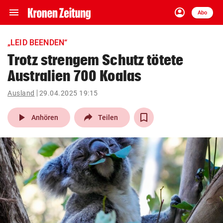
menu
account_circle
Navigation
Anmelden
Abo
close
Schließen
ein-/ausklappen
„LEID BEENDEN“
Abonnieren
Trotz strengem Schutz tötete
Australien 700 Koalas
account_circle
arrow_right
Anmelden
Ausland
29.04.2025 19:15
pin_drop
arrow_right
Bundesland auswäh
Wien
play_arrow
Anhören
Teilen
bookmark
Merkliste
Suchbegriff
search
eingeben