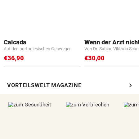
Calcada
Auf den portugiesischen Gehwegen
Von Dr. Sabine Viktoria Schn
€36,90
€30,00
chevron_right
VORTEILSWELT MAGAZINE