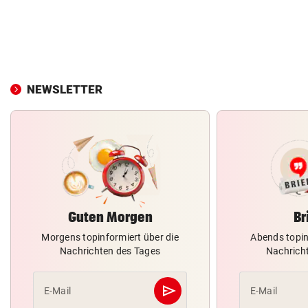
NEWSLETTER
Guten Morgen
Br
Morgens topinformiert über die
Abends topin
Nachrichten des Tages
Nachrich
send
E-Mail
E-Mail
Abschicken