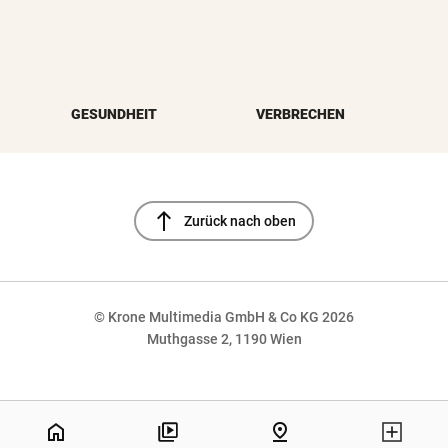
GESUNDHEIT
VERBRECHEN
north
Zurück nach oben
© Krone Multimedia GmbH & Co KG 2026
Muthgasse 2, 1190 Wien
NaN%
home
pin_drop