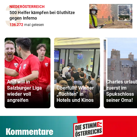
NIEDERÖSTERREICH
500 Helfer kämpfen bei Gluthitze
gegen Inferno
136.272
mal gelesen
Anif will in
Charles urlau
Salzburger Liga
Überfüllt! Wiener
zuerst im
wieder voll
„flüchten“ in
Spukschloss
angreifen
Hotels und Kinos
seiner Oma!