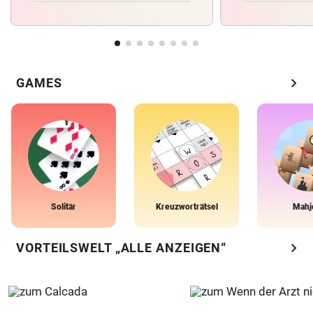
chevron_right
GAMES
Solitär
Kreuzworträtsel
Mahj
chevron_right
VORTEILSWELT „ALLE ANZEIGEN“