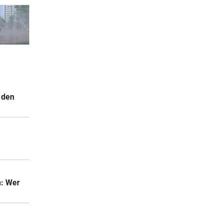
 den
.
n: Wer