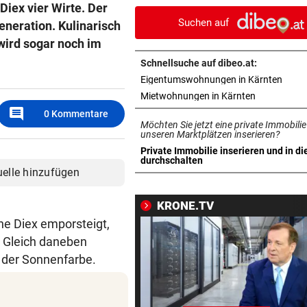
Diex vier Wirte. Der
Tormann gefunden
Suchen auf
Generation. Kulinarisch
AM WEG ZUR WILDSPITZE
vor 
wird sogar noch im
Bergsteiger stürzte 20 Meter
Schnellsuche auf dibeo.at:
Gletscherspalte ab
in ne
Eigentumswohnungen in Kärnten
in neuem Ta
Mietwohnungen in Kärnten
CLOUD, KI & DATEN:
vor 
comment
0
Kommentare
Wem gehört Österreichs digi
Möchten Sie jetzt eine private Immobilie
Zukunft?
unseren Marktplätzen inserieren?
Private Immobilie inserieren und in di
in neuem Tab öffnen
durchschalten
FÖHRENWALD IN FLAMMEN
vor 
uelle hinzufügen
500 Helfer kämpfen bei Gluth
gegen Inferno
KRONE.TV
che Diex emporsteigt,
BEI RONALDINHO-BESUCH
vor 
. Gleich daneben
Nächster Brasilien-Star ko
 der Sonnenfarbe.
den Wörthersee
DANK MEGA-ABLÖSE
vor 