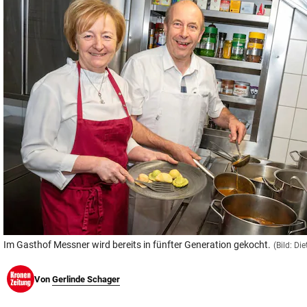
© Krone Multimedia GmbH & Co KG 2026
Muthgasse 2, 1190 Wien
Im Gasthof Messner wird bereits in fünfter Generation gekocht.
(Bild: Die
Von
Gerlinde Schager