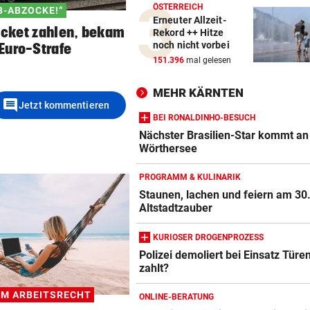
ÖSTERREICH
B-ABZOCKE!“
Erneuter Allzeit-
Ticket zahlen, bekam
Rekord ++ Hitze
noch nicht vorbei
Euro-Strafe
151.396
mal gelesen
MEHR KÄRNTEN
comment
Jetzt kommentieren
BEI RONALDINHO-BESUCH
Nächster Brasilien-Star kommt an
Wörthersee
PROGRAMM & KULINARIK
Staunen, lachen und feiern am 30
Altstadtzauber
KURIOSER DROGENPROZESS
Polizei demoliert bei Einsatz Türe
zahlt?
IM ARBEITSRECHT
ONLINE-BERATUNG