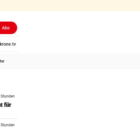
Abo
tschaft
krone.tv
Wissen
Gericht
Kolumnen
Freizeit
Reise
Ti
ter
4 Stunden
t für
5 Stunden