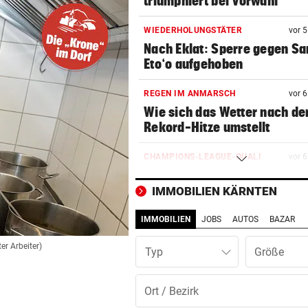
triumphiert bei Vorwahl
WIEDERHOLUNGSTÄTER
vor 
Nach Eklat: Sperre gegen S
Eto‘o aufgehoben
REGEN IM ANMARSCH
vor 
Wie sich das Wetter nach de
Rekord-Hitze umstellt
CHAMPIONS-LEAGUE-QUALI
vor 
Sturm Graz bei Fenerbahce
Istanbul ohne Chance
IMMOBILIEN KÄRNTEN
IMMOBILIEN
JOBS
AUTOS
BAZAR
MIT BOJE GEFUNDEN
vor 
Pensionistin starb beim
ter Arbeiter)
Typ
Schwimmen im Wallersee
FRÜCHTL „NEUER ZWEIER“
vor 
Red Bull Salzburg hat neuen