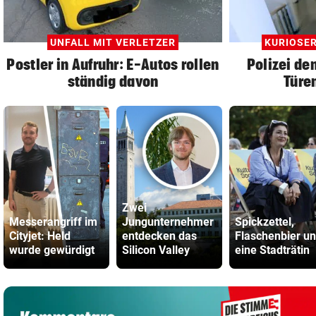
UNFALL MIT VERLETZER
KURIOSE
Postler in Aufruhr: E-Autos rollen
Polizei de
ständig davon
Türen
Zwei
Messerangriff im
Jungunternehmer
Spickzettel,
Cityjet: Held
entdecken das
Flaschenbier u
wurde gewürdigt
Silicon Valley
eine Stadträtin