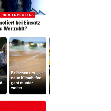
R DROGENPROZESS
moliert bei Einsatz
: Wer zahlt?
Feilschen um
500 Helfer
neue Klimahilfen
Tor-Spektakel! St.
kämpfen be
nd
geht munter
Pölten besiegt
Gluthitze g
weiter
Young Boys Bern
Inferno