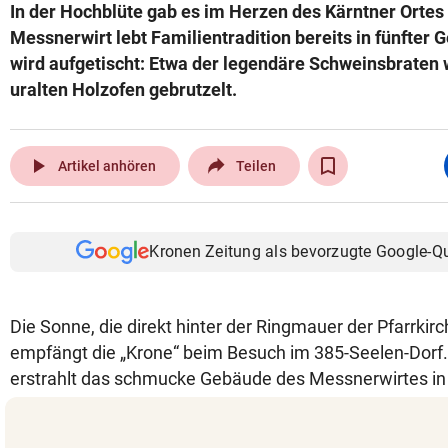
In der Hochblüte gab es im Herzen des Kärntner Ortes 
Messnerwirt lebt Familientradition bereits in fünfter 
wird aufgetischt: Etwa der legendäre Schweinsbraten 
uralten Holzofen gebrutzelt.
play_arrow
Artikel anhören
Teilen
Kronen Zeitung als bevorzugte Google-Q
Die Sonne, die direkt hinter der Ringmauer der Pfarrkir
empfängt die „Krone“ beim Besuch im 385-Seelen-Dorf
erstrahlt das schmucke Gebäude des Messnerwirtes in