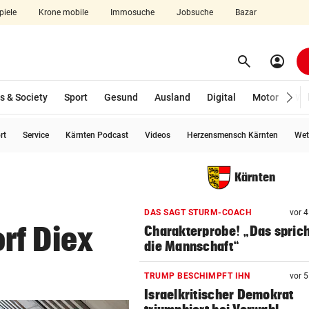
piele
Krone mobile
Immosuche
Jobsuche
Bazar
search
account_circle
Menü aufklappen
Suchen
s & Society
Sport
Gesund
Ausland
Digital
Motor
Wir
rt
Service
Kärnten Podcast
Videos
Herzensmensch Kärnten
Wet
len
Kärnten
DAS SAGT STURM-COACH
vor 
rf Diex
Charakterprobe! „Das sprich
die Mannschaft“
TRUMP BESCHIMPFT IHN
vor 
Israelkritischer Demokrat