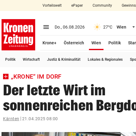
Vorteilswelt
ePaper
Community
Gewinns
close
Schließen
menu
Menü aufklappen
Do., 06.08.2026
27°C
Wien
Abonnieren
(ausgewählt)
Krone+
Österreich
Wien
Politik
Star
account_circle
arrow_right
Anmelden
Politik
Wirtschaft
Justiz & Kriminalität
Lokales & Regionales
Spo
pin_drop
arrow_right
Bundesland auswäh
Wien
„KRONE“ IM DORF
bookmark
Merkliste
Der letzte Wirt im
sonnenreichen Bergdo
Suchbegriff
search
eingeben
Kärnten
21.04.2025 08:00