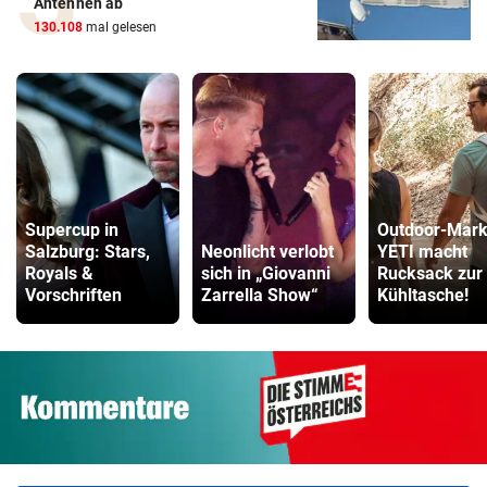
Antennen ab
130.108
mal gelesen
Supercup in
Outdoor-Mar
Salzburg: Stars,
Neonlicht verlobt
YETI macht
Royals &
sich in „Giovanni
Rucksack zur
Vorschriften
Zarrella Show“
Kühltasche!