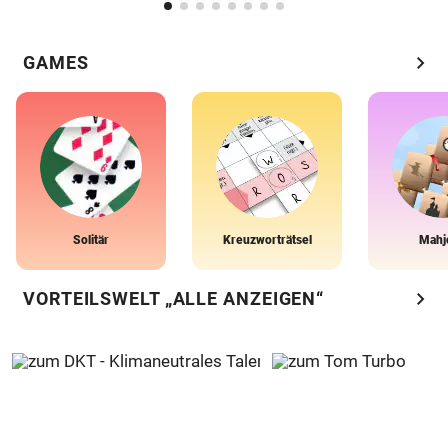
chevron_right
GAMES
Solitär
Kreuzworträtsel
Mahj
chevron_right
VORTEILSWELT „ALLE ANZEIGEN“