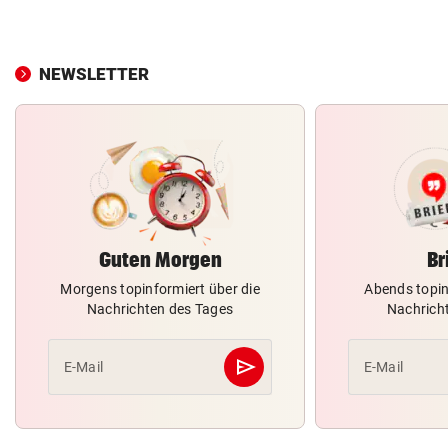
NEWSLETTER
Guten Morgen
Br
Morgens topinformiert über die
Abends topin
Nachrichten des Tages
Nachrich
send
E-Mail
E-Mail
Abschicken