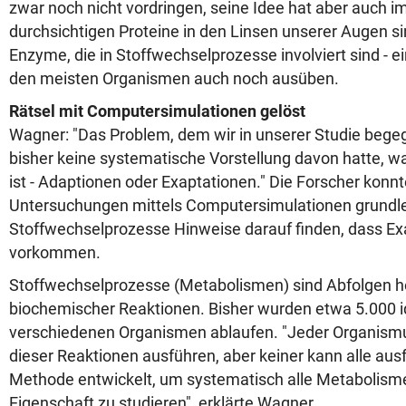
zwar noch nicht vordringen, seine Idee hat aber auch i
durchsichtigen Proteine in den Linsen unserer Augen s
Enzyme, die in Stoffwechselprozesse involviert sind - ein
den meisten Organismen auch noch ausüben.
Rätsel mit Computersimulationen gelöst
Wagner: "Das Problem, dem wir in unserer Studie begeg
bisher keine systematische Vorstellung davon hatte, wa
ist - Adaptionen oder Exaptationen." Die Forscher kon
Untersuchungen mittels Computersimulationen grundl
Stoffwechselprozesse Hinweise darauf finden, dass Ex
vorkommen.
Stoffwechselprozesse (Metabolismen) sind Abfolgen 
biochemischer Reaktionen. Bisher wurden etwa 5.000 iden
verschiedenen Organismen ablaufen. "Jeder Organismu
dieser Reaktionen ausführen, aber keiner kann alle aus
Methode entwickelt, um systematisch alle Metabolism
Eigenschaft zu studieren", erklärte Wagner.