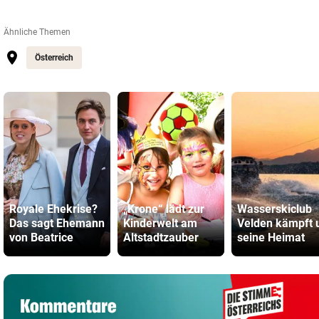
Ähnliche Themen
Österreich
Royale Ehekrise?
„Krone“ lädt zur
Wasserskiclub
Das sagt Ehemann
Kinderwelt am
Velden kämpft
von Beatrice
Altstadtzauber
seine Heimat