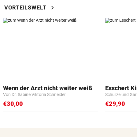
chevron_right
VORTEILSWELT
Wenn der Arzt nicht weiter weiß
Esschert K
Von Dr. Sabine Viktoria Schneider
Schürze und Gar
€30,00
€29,90