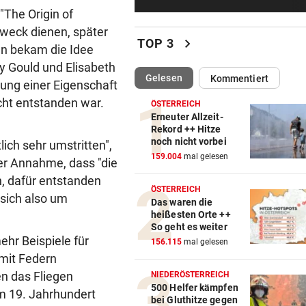
Spanische Polizei zerschläg
The Origin of
Schleppernetzwerk
Zweck dienen, später
chevron_right
TOP 3
n bekam die Idee
SPANIER POLTERN
vor ein
y Gould und Elisabeth
Hat Ceuta-Chaos jetzt auch
(ausgewählt)
Gelesen
Kommentiert
ung einer Eigenschaft
Folgen für die WM 2030?
icht entstanden war.
ÖSTERREICH
WERDEN JETZT BEERDIGT
vor ein
Erneuter Allzeit-
Rekord ++ Hitze
Niedrigwasser legte Kriegsto
noch nicht vorbei
ich sehr umstritten",
Budapest frei
159.004
mal gelesen
der Annahme, dass "die
, dafür entstanden
TIERSCHÜTZER GESCHOCKT
vor ein
ÖSTERREICH
Mit Versorgung überfordert:
 sich also um
Das waren die
Schweine verendet
heißesten Orte ++
So geht es weiter
ehr Beispiele für
EINFUHREN STEIGEN
vor 
156.115
mal gelesen
 mit Federn
Energieimport treibt Österre
Handelsdefizit an
n das Fliegen
NIEDERÖSTERREICH
500 Helfer kämpfen
im 19. Jahrhundert
bei Gluthitze gegen
REKORDMONAT FÜR RETTER
vor 