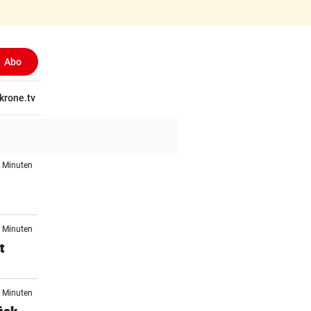
Abo
(ausgewählt)
tschaft
krone.tv
Wissen
Gericht
Kolumnen
Freizeit
Reise
Ti
6 Minuten
0 Minuten
t
2 Minuten