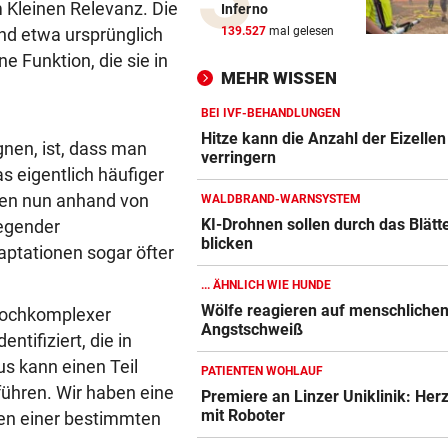
m Kleinen Relevanz. Die
Inferno
Seit Wochen kein einziger T
ind etwa ursprünglich
139.527
mal gelesen
ohne Bergeinsatz
e Funktion, die sie in
MEHR WISSEN
„KLARE MASSSTÄBE“
vor 
Benko-Villa als Luxushotel?
BEI IVF-BEHANDLUNGEN
sagt die Stadt
Hitze kann die Anzahl der Eizellen
nen, ist, dass man
verringern
s eigentlich häufiger
„KEIN VERTRAUEN MEHR“
vor 
nten nun anhand von
WALDBRAND-WARNSYSTEM
Erste Nation fordert Infantin
KI-Drohnen sollen durch das Blätt
egender
Rücktritt auf
blicken
aptationen sogar öfter
EMOTIONALE BEDEUTUNG
vor 
... ÄHNLICH WIE HUNDE
Corinna & Danilo ließen sich
Wölfe reagieren auf menschliche
hochkomplexer
Partnertattoo stechen
Angstschweiß
tifiziert, die in
s kann einen Teil
SCHLAG GEGEN DEALER
vor 
PATIENTEN WOHLAUF
führen. Wir haben eine
14 Festnahmen: Steirischer
Premiere an Linzer Uniklinik: Her
Drogenring aufgeflogen
mit Roboter
en einer bestimmten