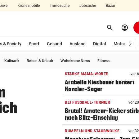
piele
Krone mobile
Immosuche
Jobsuche
Bazar
search
account_circle
Menü aufklappen
Suchen
s & Society
Sport
Gesund
Ausland
Digital
Motor
Wir
Kulinarik
Reisen & Urlaub
Wohnkrone News
Fitness
len
STARKE MAMA-WORTE
vor 
Arabella Kiesbauer kontert
m
Kanzler-Sager
ich
BEI FUSSBALL-TURNIER
vor 2
Brutal! Amateur-Kicker stirb
nach Blitz-Einschlag
RUMPELN UND STAUBWOLKE
vor 3