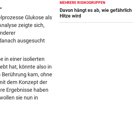
MEHRERE RISIKOGRUPPEN
SEIT ANFANG 2023
vor 
"
Davon hängt es ab, wie gefährlich
Lebensmittelpreise auf höch
Hitze wird
selprozesse Glukose als
Stand geklettert
Analyse zeigte sich,
AUSSAGE ÜBER KINDER
vor 
anderer
Steirische ÖVP-Chefin kritis
e danach ausgesucht
den Bundeskanzler
„WERMUTSTROPFEN“
vor 
 in einer isolierten
Verletzter Salzburg-Kicker: 
bt hat, könnte also in
Diagnose ist da!
in Berührung kam, ohne
mit dem Konzept der
Ihre Ergebnisse haben
wollen sie nun in