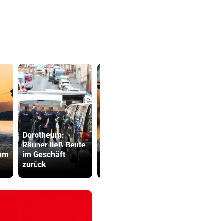
Dorotheum:
Fakten-Che
Räuber ließ Beute
Halbfinal-Aus für
Warum die 
 um
im Geschäft
Luca Karl im K.o.-
keine Mess
zurück
Sprintbewerb
ist