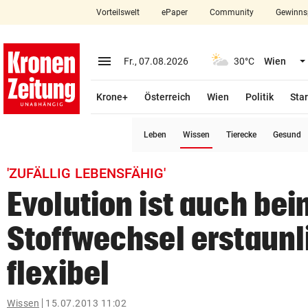
Vorteilswelt
ePaper
Community
Gewinns
close
Schließen
menu
Menü aufklappen
Fr., 07.08.2026
30°C
Wien
Abonnieren
Krone+
Österreich
Wien
Politik
Star
account_circle
arrow_right
Anmelden
(ausgewählt)
Leben
Wissen
Tierecke
Gesund
pin_drop
arrow_right
Bundesland auswäh
Wien
'ZUFÄLLIG LEBENSFÄHIG'
bookmark
Merkliste
Evolution ist auch bei
Stoffwechsel erstaunl
Suchbegriff
search
eingeben
flexibel
Wissen
15.07.2013 11:02