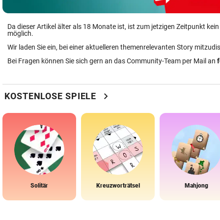
Da dieser Artikel älter als 18 Monate ist, ist zum jetzigen Zeitpunkt k
möglich.
Wir laden Sie ein, bei einer aktuelleren themenrelevanten Story mitzudi
Bei Fragen können Sie sich gern an das Community-Team per Mail an
chevron_right
KOSTENLOSE SPIELE
Solitär
Kreuzworträtsel
Mahjong