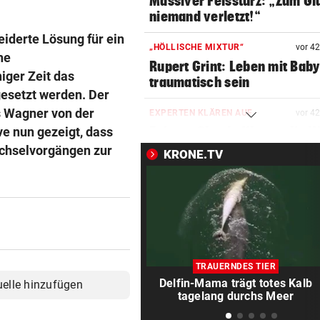
Massiver Felssturz: „Zum Gl
niemand verletzt!“
eiderte Lösung für ein
„HÖLLISCHE MIXTUR“
vor 4
he
Rupert Grint: Leben mit Bab
iger Zeit das
traumatisch sein
gesetzt werden. Der
s Wagner von der
EXPERTEN KLÄREN AUF
vor 4
ve nun gezeigt, dass
Fakten-Check: Warum die Hi
keine Messlüge ist
echselvorgängen zur
KRONE.TV
ABER KEIN MORDVERSUCH
vor ein
Messerstecher muss für zwe
Jahre ins Gefängnis
GELDKASSE GESTOHLEN
vor ein
Einbruch bei Wasserrettung:
TRAUERNDES TIER
sind fassungslos“
Delfin-Mama trägt totes Kalb
uelle hinzufügen
tagelang durchs Meer
78 FESTNAHMEN
vor ein