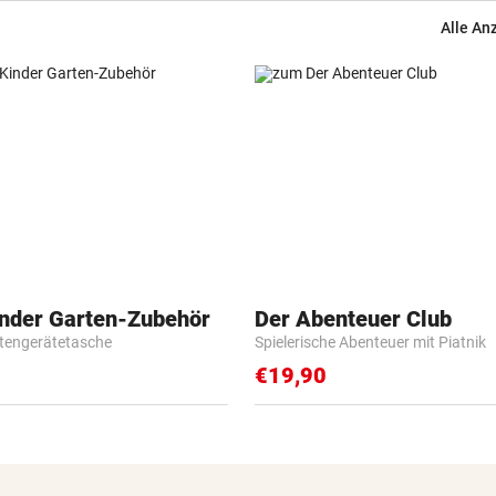
Alle An
inder Garten-Zubehör
Der Abenteuer Club
tengerätetasche
Spielerische Abenteuer mit Piatnik
€19,90