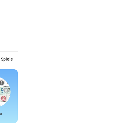
 Spiele
u
Snake