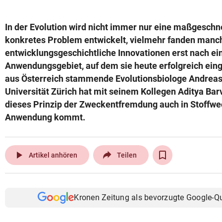
© Krone Multimedia GmbH & Co KG 2026
Muthgasse 2, 1190 Wien
In der Evolution wird nicht immer nur eine maßgeschn
konkretes Problem entwickelt, vielmehr fanden manc
entwicklungsgeschichtliche Innovationen erst nach ein
Anwendungsgebiet, auf dem sie heute erfolgreich ein
aus Österreich stammende Evolutionsbiologe Andrea
Universität Zürich hat mit seinem Kollegen Aditya Bar
dieses Prinzip der Zweckentfremdung auch in Stoffw
Anwendung kommt.
play_arrow
Artikel anhören
Teilen
Kronen Zeitung als bevorzugte Google-Q