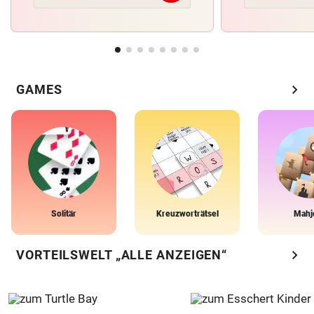
chevron_right
GAMES
Solitär
Kreuzworträtsel
Mahj
chevron_right
VORTEILSWELT „ALLE ANZEIGEN“