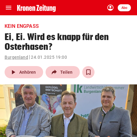
menu
account_circle
Navigation
Anmelden
Abo
close
Schließen
ein-/ausklappen
KEIN ENGPASS
Abonnieren
Ei, Ei. Wird es knapp für den
Osterhasen?
account_circle
arrow_right
Anmelden
Burgenland
24.01.2025 19:00
pin_drop
arrow_right
Bundesland auswäh
Wien
play_arrow
Anhören
Teilen
bookmark
Merkliste
Suchbegriff
search
eingeben