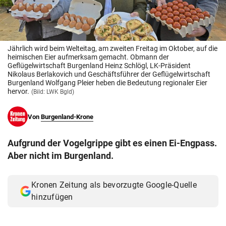
© Krone Multimedia GmbH & Co KG 2026
Muthgasse 2, 1190 Wien
Jährlich wird beim Welteitag, am zweiten Freitag im Oktober, auf die
heimischen Eier aufmerksam gemacht. Obmann der
Geflügelwirtschaft Burgenland Heinz Schlögl, LK-Präsident
Nikolaus Berlakovich und Geschäftsführer der Geflügelwirtschaft
Burgenland Wolfgang Pleier heben die Bedeutung regionaler Eier
hervor.
(Bild: LWK Bgld)
Von
Burgenland-Krone
Aufgrund der Vogelgrippe gibt es einen Ei-Engpass.
Aber nicht im Burgenland.
Kronen Zeitung als bevorzugte Google-Quelle
hinzufügen