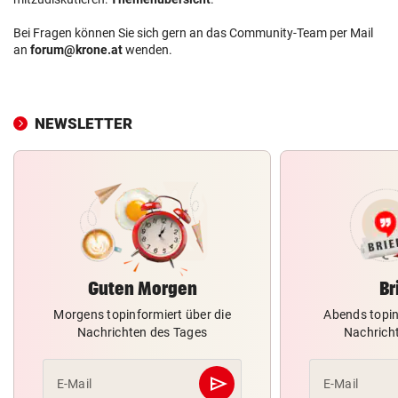
Bei Fragen können Sie sich gern an das Community-Team per Mail
an
forum@krone.at
wenden.
NEWSLETTER
Guten Morgen
Br
Morgens topinformiert über die
Abends topin
Nachrichten des Tages
Nachrich
send
E-Mail
E-Mail
Abschicken