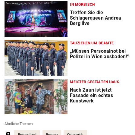
Gesponsert
IN MÖRBISCH
Treffen Sie die
Schlagerqueen Andrea
Berg live
TAUZIEHEN UM BEAMTE
„Müssen Personalnot bei
Polizei in Wien ausbaden!“
MEISTER GESTALTEN HAUS
Nach Zaun ist jetzt
Fassade ein echtes
Kunstwerk
Ähnliche Themen
Burgenland
Europa
Österreich