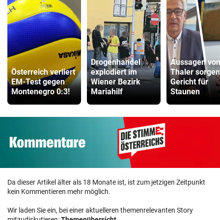
Drogenhandel
Aussagen vo
Österreich verliert
explodiert im
Thaler sorgen
EM-Test gegen
Wiener Bezirk
Gericht für
Montenegro 0:3!
Mariahilf
Staunen
Da dieser Artikel älter als 18 Monate ist, ist zum jetzigen Zeitpunkt
kein Kommentieren mehr möglich.
Wir laden Sie ein, bei einer aktuelleren themenrelevanten Story
mitzudiskutieren:
Themenübersicht
.