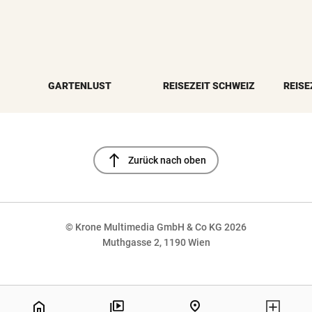
GARTENLUST
REISEZEIT SCHWEIZ
REISE
north
Zurück nach oben
© Krone Multimedia GmbH & Co KG 2026
Muthgasse 2, 1190 Wien
NaN%
home
pin_drop