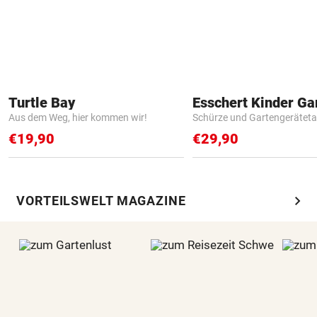
Turtle Bay
Aus dem Weg, hier kommen wir!
Schürze und Gartengerätet
€19,90
€29,90
chevron_right
VORTEILSWELT MAGAZINE