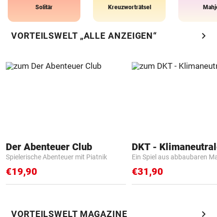
Solitär
Kreuzworträtsel
Mahj
chevron_right
VORTEILSWELT „ALLE ANZEIGEN“
Der Abenteuer Club
Spielerische Abenteuer mit Piatnik
Ein Spiel aus abbaubaren Ma
€19,90
€31,90
chevron_right
VORTEILSWELT MAGAZINE