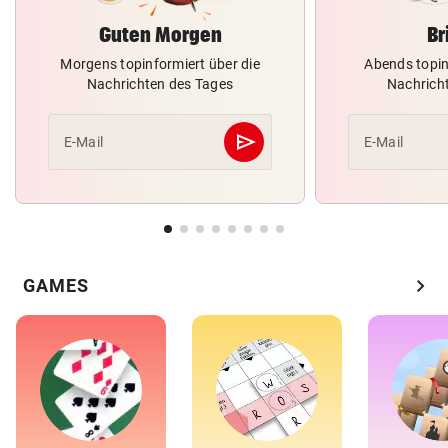
Guten Morgen
Br
Morgens topinformiert über die
Abends topin
Nachrichten des Tages
Nachrich
send
E-Mail
E-Mail
Abschicken
chevron_right
GAMES