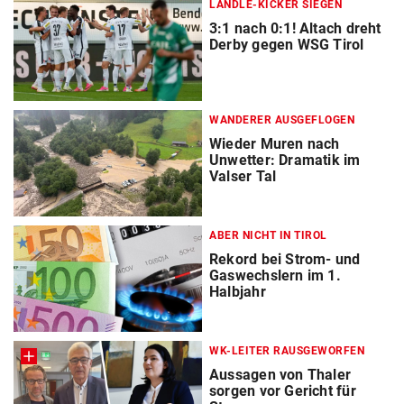
LÄNDLE-KICKER SIEGEN
3:1 nach 0:1! Altach dreht
Derby gegen WSG Tirol
WANDERER AUSGEFLOGEN
Wieder Muren nach
Unwetter: Dramatik im
Valser Tal
ABER NICHT IN TIROL
Rekord bei Strom- und
Gaswechslern im 1.
Halbjahr
WK-LEITER RAUSGEWORFEN
Aussagen von Thaler
sorgen vor Gericht für