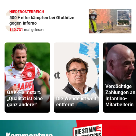
NIEDERÖSTERREICH
500 Helfer kämpfen bei Gluthitze
gegen Inferno
140.731
mal gelesen
Verdächtige
GAK-Heimstart:
Zahlungen an
„Qualität ist eine
Die Wende ist weit
Infantino-
ganz andere!“
entfernt
Mitarbeiterin