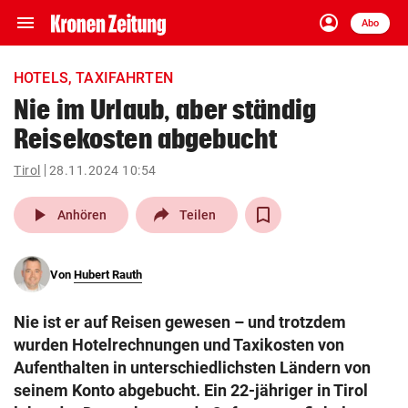
menu
account_circle
Navigation
Anmelden
Abo
close
Schließen
ein-/ausklappen
HOTELS, TAXIFAHRTEN
Abonnieren
Nie im Urlaub, aber ständig
Reisekosten abgebucht
account_circle
arrow_right
Anmelden
Tirol
28.11.2024 10:54
pin_drop
arrow_right
Bundesland auswäh
Wien
play_arrow
Anhören
Teilen
bookmark
Merkliste
Von
Hubert Rauth
Suchbegriff
search
Nie ist er auf Reisen gewesen – und trotzdem
eingeben
wurden Hotelrechnungen und Taxikosten von
Aufenthalten in unterschiedlichsten Ländern von
seinem Konto abgebucht. Ein 22-jähriger in Tirol