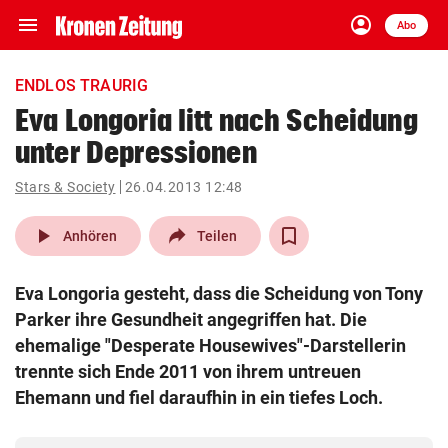
menu
account_circle
Navigation
Anmelden
Abo
close
Schließen
ein-/ausklappen
ENDLOS TRAURIG
Abonnieren
Eva Longoria litt nach Scheidung
unter Depressionen
account_circle
arrow_right
Anmelden
Stars & Society
26.04.2013 12:48
pin_drop
arrow_right
Bundesland auswäh
Wien
play_arrow
Anhören
Teilen
bookmark
Merkliste
Eva Longoria gesteht, dass die Scheidung von Tony
Parker ihre Gesundheit angegriffen hat. Die
Suchbegriff
ehemalige "Desperate Housewives"-Darstellerin
search
eingeben
trennte sich Ende 2011 von ihrem untreuen
Ehemann und fiel daraufhin in ein tiefes Loch.