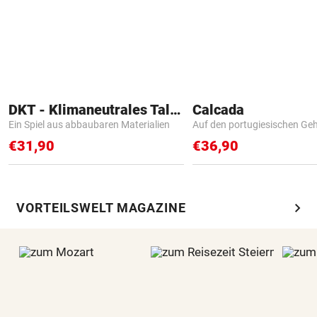
DKT - Klimaneutrales Talent
Calcada
Ein Spiel aus abbaubaren Materialien
Auf den portugiesischen G
€31,90
€36,90
chevron_right
VORTEILSWELT MAGAZINE