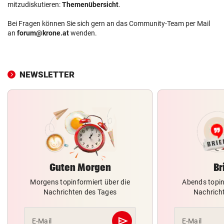
mitzudiskutieren:
Themenübersicht
.
Bei Fragen können Sie sich gern an das Community-Team per Mail
an
forum@krone.at
wenden.
NEWSLETTER
Guten Morgen
Br
Morgens topinformiert über die
Abends topin
Nachrichten des Tages
Nachrich
send
E-Mail
E-Mail
Abschicken