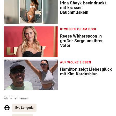
Irina Shayk beeindruckt
mit krassen
Bauchmuskeln
BEWUSSTLOS AM POOL
Reese Witherspoon in
großer Sorge um ihren
Vater
AUF WOLKE SIEBEN
Hamilton zeigt Liebesglück
mit Kim Kardashian
Ähnliche Themen
Eva Longoria