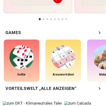
chevron_right
GAMES
Solitär
Kreuzworträtsel
Mahj
chevron_right
VORTEILSWELT „ALLE ANZEIGEN“