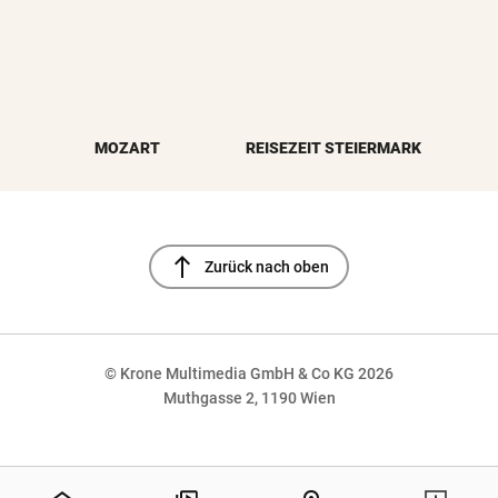
MOZART
REISEZEIT STEIERMARK
north
Zurück nach oben
© Krone Multimedia GmbH & Co KG 2026
Muthgasse 2, 1190 Wien
NaN%