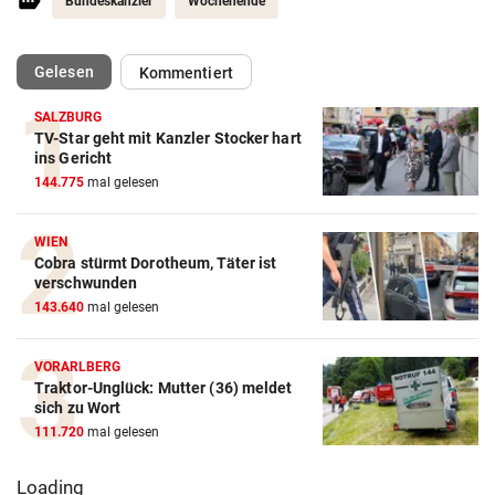
Bundeskanzler
Wochenende
(ausgewählt)
Gelesen
Kommentiert
SALZBURG
TV-Star geht mit Kanzler Stocker hart
ins Gericht
144.775
mal gelesen
WIEN
Cobra stürmt Dorotheum, Täter ist
verschwunden
143.640
mal gelesen
VORARLBERG
Traktor-Unglück: Mutter (36) meldet
sich zu Wort
111.720
mal gelesen