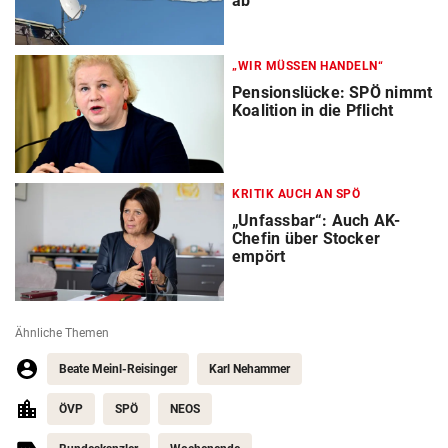
ab
„WIR MÜSSEN HANDELN“
Pensionslücke: SPÖ nimmt
Koalition in die Pflicht
KRITIK AUCH AN SPÖ
„Unfassbar“: Auch AK-
Chefin über Stocker
empört
Ähnliche Themen
Beate Meinl-Reisinger
Karl Nehammer
ÖVP
SPÖ
NEOS