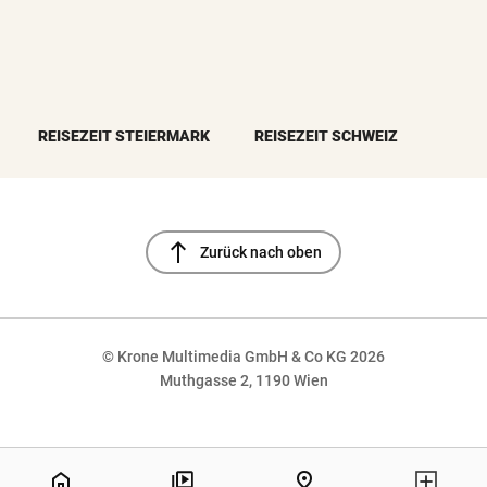
REISEZEIT STEIERMARK
REISEZEIT SCHWEIZ
north
Zurück nach oben
© Krone Multimedia GmbH & Co KG 2026
Muthgasse 2, 1190 Wien
NaN%
home
pin_drop