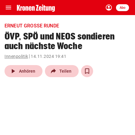
menu
account_circle
Navigation
Anmelden
Abo
close
Schließen
ein-/ausklappen
ERNEUT GROSSE RUNDE
Abonnieren
ÖVP, SPÖ und NEOS sondieren
auch nächste Woche
account_circle
arrow_right
Anmelden
Innenpolitik
14.11.2024 19:41
pin_drop
arrow_right
Bundesland auswäh
Wien
play_arrow
Anhören
Teilen
bookmark
Merkliste
Suchbegriff
search
eingeben