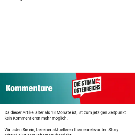
Bestschießen,
Krebskranker
„Ceuta-Ereignisse
Blitztore und
Biden hat
Härtetest für
schmerzhafte
zahlreiche
Sicherheit der EU“
Starts
Metastasen
Da dieser Artikel älter als 18 Monate ist, ist zum jetzigen Zeitpunkt
kein Kommentieren mehr möglich.
Wir laden Sie ein, bei einer aktuelleren themenrelevanten Story