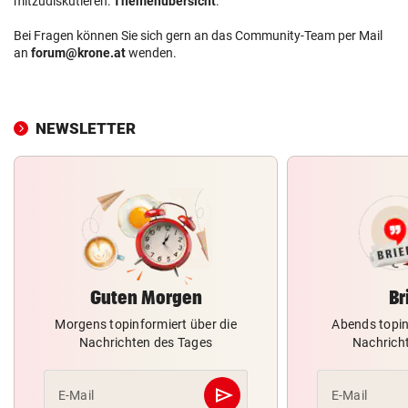
mitzudiskutieren:
Themenübersicht
.
Bei Fragen können Sie sich gern an das Community-Team per Mail
an
forum@krone.at
wenden.
NEWSLETTER
Guten Morgen
Br
Morgens topinformiert über die
Abends topin
Nachrichten des Tages
Nachrich
send
E-Mail
E-Mail
Abschicken