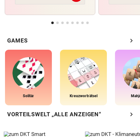
chevron_right
GAMES
Solitär
Kreuzworträtsel
Mahj
chevron_right
VORTEILSWELT „ALLE ANZEIGEN“