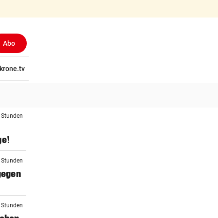
Abo
tschaft
krone.tv
Wissen
Gericht
Kolumnen
Freizeit
Reise
Ti
2 Stunden
ge!
3 Stunden
 gegen
3 Stunden