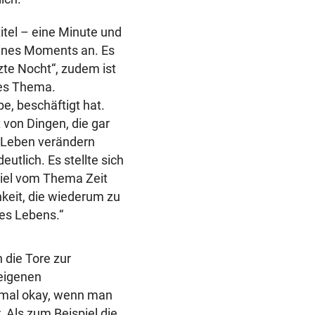
titel – eine Minute und
 eines Moments an. Es
zte Nocht“, zudem ist
des Thema.
e, beschäftigt hat.
 von Dingen, die gar
m Leben verändern
utlich. Es stellte sich
viel vom Thema Zeit
keit, die wiederum zu
res Lebens.“
 die Tore zur
 eigenen
n mal okay, wenn man
. Als zum Beispiel die