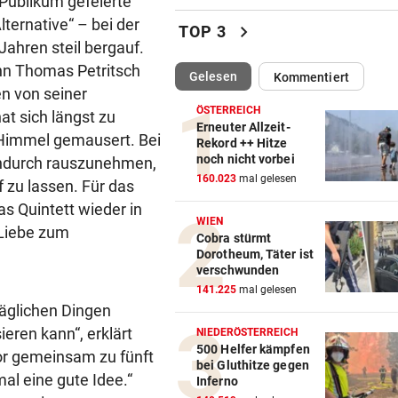
 Publikum gefeierte
Luxus am Meer! Sabalenka
ternative“ – bei der
chevron_right
TOP 3
gewährt private Einblicke
ahren steil bergauf.
ann Thomas Petritsch
(ausgewählt)
Gelesen
Kommentiert
„IHR SEID DER HAMMER!“
vor 
en von seiner
Feuerwehr befreite Kalb aus
ÖSTERREICH
at sich längst zu
misslicher Lage
Erneuter Allzeit-
-Himmel gemausert. Bei
Rekord ++ Hitze
noch nicht vorbei
hendurch rauszunehmen,
FUSSBALL-FANS FEIERN
vor 
160.023
mal gelesen
Hochgefühle dank Comebac
f zu lassen. Für das
eines Kult-Sponsors
s Quintett wieder in
WIEN
 Liebe zum
Cobra stürmt
LIEFERING VERLIERT
vor 
Dorotheum, Täter ist
Enttäuschende Zweitliga-
verschwunden
Rückkehr nach Grödig
141.225
mal gelesen
täglichen Dingen
2. LIGA – 2. RUNDE
vor 
eren kann“, erklärt
NIEDERÖSTERREICH
Fehlstart komplett! Nächste 
500 Helfer kämpfen
vor gemeinsam zu fünft
bei Gluthitze gegen
für St. Pölten
al eine gute Idee.“
Inferno