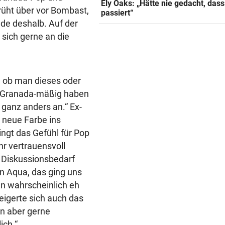
Ely Oaks: „Hätte nie gedacht, das
rüht über vor Bombast,
passiert“
ade deshalb. Auf der
 sich gerne an die
, ob man dieses oder
t. Granada-mäßig haben
 ganz anders an.“ Ex-
 neue Farbe ins
ngt das Gefühl für Pop
hr vertrauensvoll
s Diskussionsbedarf
von Aqua, das ging uns
n wahrscheinlich eh
eigerte sich auch das
nn aber gerne
ich.“