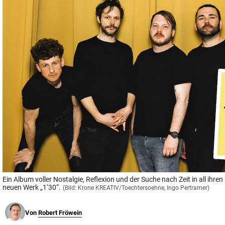
© Krone Multimedia GmbH & Co KG 2026
Muthgasse 2, 1190 Wien
Ein Album voller Nostalgie, Reflexion und der Suche nach Zeit in all ihr
neuen Werk „1‘30“.
(Bild: Krone KREATIV/Toechtersoehne, Ingo Pertramer)
Von
Robert Fröwein