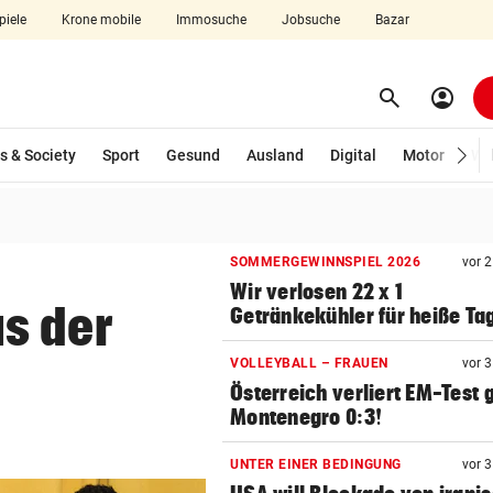
piele
Krone mobile
Immosuche
Jobsuche
Bazar
search
account_circle
Menü aufklappen
Suchen
s & Society
Sport
Gesund
Ausland
Digital
Motor
Wir
len
SOMMERGEWINNSPIEL 2026
vor 
Wir verlosen 22 x 1
s der
Getränkekühler für heiße Ta
VOLLEYBALL – FRAUEN
vor 
Österreich verliert EM-Test
Montenegro 0:3!
UNTER EINER BEDINGUNG
vor 