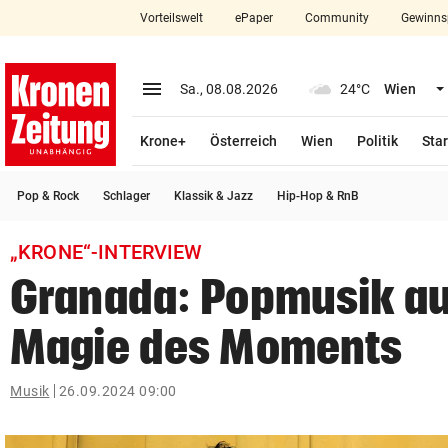
Vorteilswelt
ePaper
Community
Gewinns
close
Schließen
menu
Menü aufklappen
Sa., 08.08.2026
24°C
Wien
Abonnieren
Krone+
Österreich
Wien
Politik
Star
account_circle
arrow_right
Anmelden
Pop & Rock
Schlager
Klassik & Jazz
Hip-Hop & RnB
pin_drop
arrow_right
Bundesland auswäh
Wien
„KRONE“-INTERVIEW
bookmark
Merkliste
Granada: Popmusik au
Magie des Moments
Suchbegriff
search
eingeben
Musik
26.09.2024 09:00