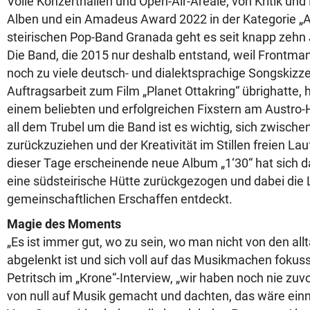
Volle Konzerthallen und Open-Air-Areale, von Kritik und
Alben und ein Amadeus Award 2022 in der Kategorie „Al
steirischen Pop-Band Granada geht es seit knapp zehn J
Die Band, die 2015 nur deshalb entstand, weil Frontm
noch zu viele deutsch- und dialektsprachige Songskizz
Auftragsarbeit zum Film „Planet Ottakring“ übrighatte, h
einem beliebten und erfolgreichen Fixstern am Austro
all dem Trubel um die Band ist es wichtig, sich zwisc
zurückzuziehen und der Kreativität im Stillen freien Lau
dieser Tage erscheinende neue Album „1‘30“ hat sich da
eine südsteirische Hütte zurückgezogen und dabei die
gemeinschaftlichen Erschaffen entdeckt.
Magie des Moments
„Es ist immer gut, wo zu sein, wo man nicht von den all
abgelenkt ist und sich voll auf das Musikmachen fokussi
Petritsch im „Krone“-Interview, „wir haben noch nie zu
von null auf Musik gemacht und dachten, das wäre einm