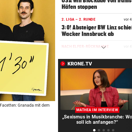
USA will Blockade von irani
Häfen stoppen
2. LIGA – 2. RUNDE
vor 
3:0! Absteiger BW Linz schie
Wacker Innsbruck ab
NACH ELFER-RÜCKNAHME
vor 
Hinterseer über VAR: „Ist ei
absoluter Skandal!“
KRONE.TV
WEGEN CEUTA-KRISE
vor 
Spanien kontert: Jetzt
Grenzkontrollen für Italien
SONNTAG NOCH IM KASTEN
vor 
en Facetten: Granada mit dem
Klubs aus Holland und Italie
MATHEA IM INTERVIEW
locken WAC-Goalie
„Sexismus in Musikbranche: W
soll ich anfangen?“
BEI BARESI-ABSCHIED
vor 