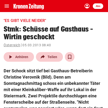
menu
account_circle
Navigation
Anmelden
Abo
close
Schließen
ein-/ausklappen
"ES GIBT VIELE NEIDER"
Abonnieren
Stmk: Schüsse auf Gasthaus –
Wirtin geschockt
account_circle
arrow_right
Anmelden
Österreich
05.03.2013 08:40
pin_drop
arrow_right
Bundesland auswäh
Wien
play_arrow
Anhören
Teilen
bookmark
Merkliste
Der Schock sitzt tief bei Gasthaus-Betreiberin
Christine Verovnik (Bild). Denn am
Suchbegriff
Sonntagnachmittag schoss ein unbekannter Täter
search
eingeben
mit einer Kleinkaliber-Waffe auf ihr Lokal in der
Steiermark. Zwei Projektile durchschlugen eine
Fensterscheibe auf der Straßenseite. "Nicht