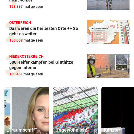
nicht vorbei
158.897
mal gelesen
ÖSTERREICH
Das waren die heißesten Orte ++ So
geht es weiter
156.058
mal gelesen
NIEDERÖSTERREICH
500 Helfer kämpfen bei Gluthitze
gegen Inferno
139.451
mal gelesen
„Traumschiff“-
Ungewöhnlich!
Kanzler