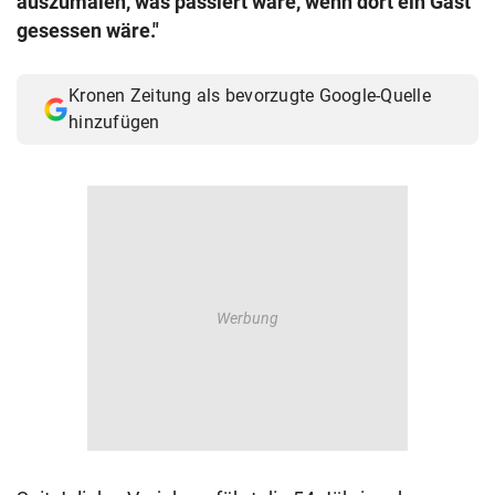
auszumalen, was passiert wäre, wenn dort ein Gast
© Krone Multimedia GmbH & Co KG 2026
gesessen wäre."
Muthgasse 2, 1190 Wien
Kronen Zeitung als bevorzugte Google-Quelle
hinzufügen