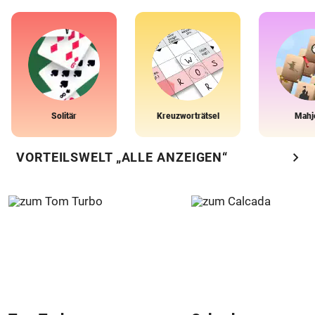
Solitär
Kreuzworträtsel
Mahj
chevron_right
VORTEILSWELT „ALLE ANZEIGEN“