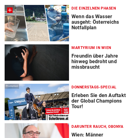
DIE EINZELNEN PHASEN
Wenn das Wasser
ausgeht: Österreichs
Notfallplan
MARTYRIUM IN WIEN
Freundin über Jahre
hinweg bedroht und
missbraucht
Promotion
DONNERSTAGS-SPECIAL
Erleben Sie den Auftakt
der Global Champions
Tour!
DARUNTER RAUCH, OBONYA
Wien: Männer