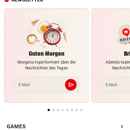
Guten Morgen
Br
Morgens topinformiert über die
Abends topin
Nachrichten des Tages
Nachrich
send
E-Mail
E-Mail
Abschicken
chevron_right
GAMES