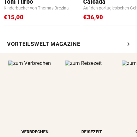
Tom Turbo
Calcada
Kinderbücher von Thomas Brezina
Auf den portugiesischen G
€15,00
€36,90
chevron_right
VORTEILSWELT MAGAZINE
VERBRECHEN
REISEZEIT