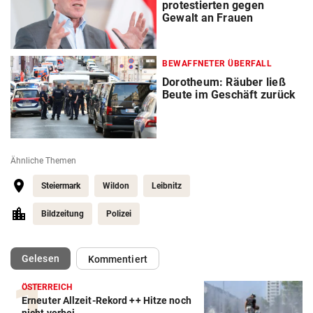
protestierten gegen
Gewalt an Frauen
BEWAFFNETER ÜBERFALL
Dorotheum: Räuber ließ
Beute im Geschäft zurück
Ähnliche Themen
Steiermark
Wildon
Leibnitz
Bildzeitung
Polizei
(ausgewählt)
Gelesen
Kommentiert
ÖSTERREICH
Erneuter Allzeit-Rekord ++ Hitze noch