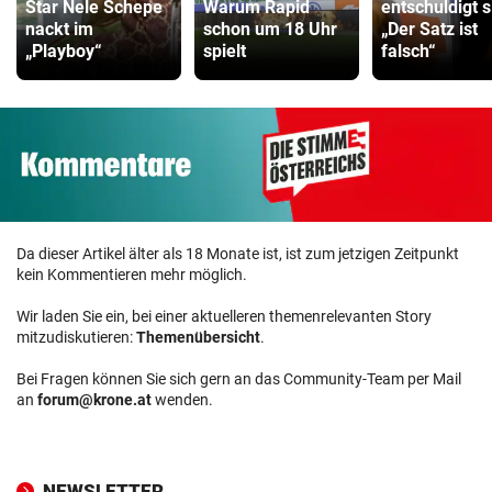
Star Nele Schepe
Warum Rapid
entschuldigt s
nackt im
schon um 18 Uhr
„Der Satz ist
„Playboy“
spielt
falsch“
Da dieser Artikel älter als 18 Monate ist, ist zum jetzigen Zeitpunkt
kein Kommentieren mehr möglich.
Wir laden Sie ein, bei einer aktuelleren themenrelevanten Story
mitzudiskutieren:
Themenübersicht
.
Bei Fragen können Sie sich gern an das Community-Team per Mail
an
forum@krone.at
wenden.
NEWSLETTER