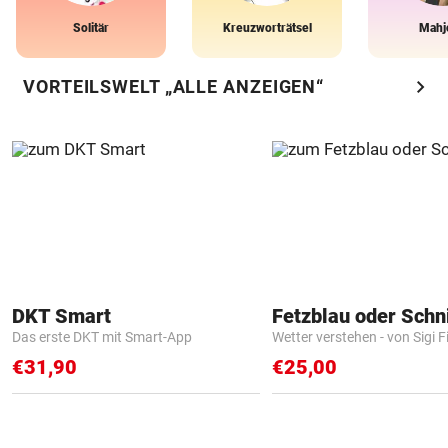
Solitär
Kreuzworträtsel
Mahj
chevron_right
VORTEILSWELT „ALLE ANZEIGEN“
DKT Smart
Fetzblau oder Schn
Das erste DKT mit Smart-App
Wetter verstehen - von Sigi F
€31,90
€25,00