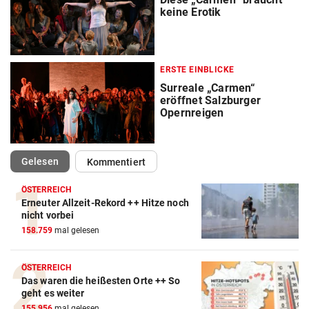
keine Erotik
ERSTE EINBLICKE
Surreale „Carmen“
eröffnet Salzburger
Opernreigen
(ausgewählt)
Gelesen
Kommentiert
ÖSTERREICH
Erneuter Allzeit-Rekord ++ Hitze noch
nicht vorbei
158.759
mal gelesen
ÖSTERREICH
Das waren die heißesten Orte ++ So
geht es weiter
155.956
mal gelesen