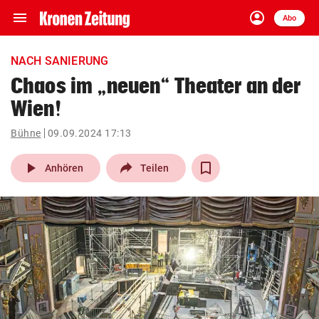
menu
account_circle
Navigation
Anmelden
Abo
close
Schließen
ein-/ausklappen
NACH SANIERUNG
Abonnieren
Chaos im „neuen“ Theater an der
Wien!
account_circle
arrow_right
Anmelden
Bühne
09.09.2024 17:13
pin_drop
arrow_right
Bundesland auswäh
Wien
play_arrow
Anhören
Teilen
bookmark
Merkliste
Suchbegriff
search
eingeben