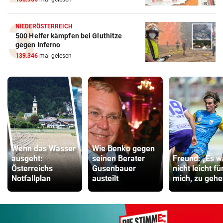
NIEDERÖSTERREICH
500 Helfer kämpfen bei Gluthitze
gegen Inferno
139.346
mal gelesen
Wenn das Wasser
Wie Benko gegen
ausgeht:
seinen Berater
Freund: „Es w
Österreichs
Gusenbauer
nicht leicht fü
Notfallplan
austeilt
mich, zu gehe