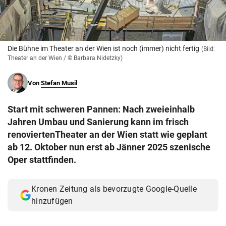
© Krone Multimedia GmbH & Co KG 2026
Muthgasse 2, 1190 Wien
Die Bühne im Theater an der Wien ist noch (immer) nicht fertig
(Bild:
Theater an der Wien / © Barbara Nidetzky)
Von
Stefan Musil
Start mit schweren Pannen: Nach zweieinhalb
Jahren Umbau und Sanierung kann im frisch
renoviertenTheater an der Wien statt wie geplant
ab 12. Oktober nun erst ab Jänner 2025 szenische
Oper stattfinden.
Kronen Zeitung als bevorzugte Google-Quelle
hinzufügen