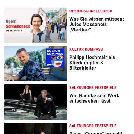
OPERN-SCHNELLCHECK
Was Sie wissen müssen:
Jules Massenets
„Werther“
KULTUR KOMPASS
Philipp Hochmair als
Stierkämpfer &
Blitzableiter
SALZBURGER FESTSPIELE
Wie Handke sein Werk
entschweben lässt
SALZBURGER FESTSPIELE
Diese „Carmen“ braucht