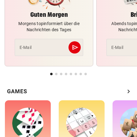
Guten Morgen
Br
Morgens topinformiert über die
Abends topin
Nachrichten des Tages
Nachrich
send
E-Mail
E-Mail
Abschicken
chevron_right
GAMES