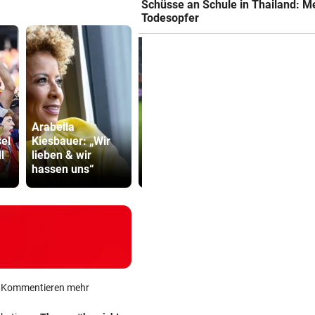
Schüsse an Schule in Thailand: M
Todesopfer
Arabella
Wer auf die
Kanzler
el
Kiesbauer: „Wir
Fortsetzung der
entschuldig
l
lieben & wir
Salzburg-Partie
„Der Satz is
hassen uns“
pochte
falsch“
ein Kommentieren mehr