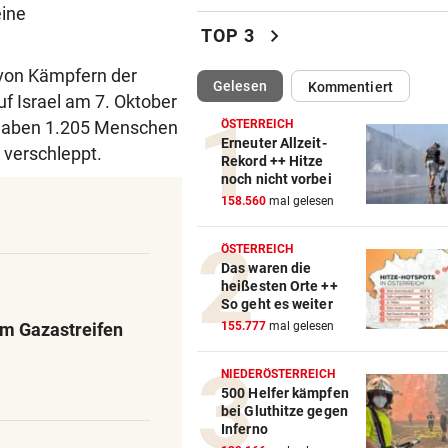
eine
Altachs Massombo kennt de
chevron_right
TOP 3
Schlüssel zum Erfolg
 von Kämpfern der
(ausgewählt)
Gelesen
Kommentiert
URSACHE GEKLÄRT
vor ein
f Israel am 7. Oktober
Zigarettenstummel Grund fü
ngaben 1.205 Menschen
ÖSTERREICH
Brand in Wohnhaus
Erneuter Allzeit-
 verschleppt.
Rekord ++ Hitze
noch nicht vorbei
CHEF VON VERSICHERUNG:
vor ein
158.560
mal gelesen
„Ein kalkulierbares Wetter gi
nicht mehr“
ÖSTERREICH
Das waren die
VORWÜRFE UND TRÄNEN
vor ein
heißesten Orte ++
Ex-Weltmeisterin: „Dann wä
So geht es weiter
heute gelähmt!“
im Gazastreifen
155.777
mal gelesen
TRAUER UM 26-JÄHRIGE
vor ein
NIEDERÖSTERREICH
TikTokerin Sydney Towle ver
500 Helfer kämpfen
bei Gluthitze gegen
Kampf gegen Krebs
Inferno