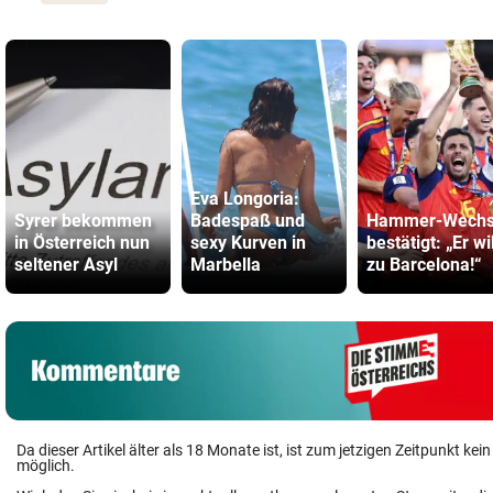
Eva Longoria:
Syrer bekommen
Badespaß und
Hammer-Wechs
in Österreich nun
sexy Kurven in
bestätigt: „Er wil
seltener Asyl
Marbella
zu Barcelona!“
Da dieser Artikel älter als 18 Monate ist, ist zum jetzigen Zeitpunkt k
möglich.