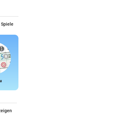
 Spiele
u
Snake
zeigen