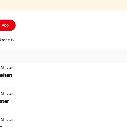
Abo
tschaft
krone.tv
Wissen
Gericht
Kolumnen
Freizeit
Reise
Ti
1 Minuten
eiten
2 Minuten
ater
7 Minuten