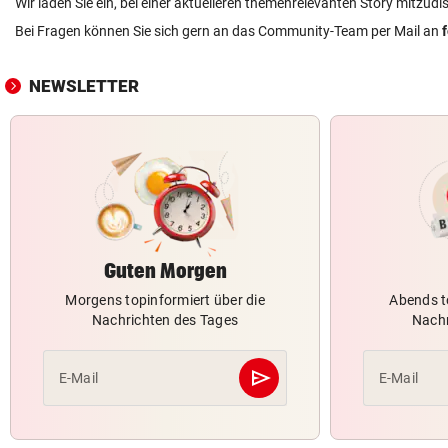
Wir laden Sie ein, bei einer aktuelleren themenrelevanten Story mitzudi
Bei Fragen können Sie sich gern an das Community-Team per Mail an
NEWSLETTER
Guten Morgen
Morgens topinformiert über die
Abends t
Nachrichten des Tages
Nachr
send
E-Mail
E-Mail
Abschicken