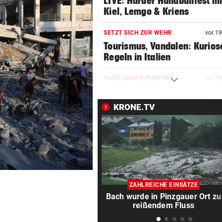
LIVE: Harder Handballfest mi
Kiel, Lemgo & Kriens
SETZT SICH ZUR WEHR
vor 1
Tourismus, Vandalen: Kurios
Regeln in Italien
TAGELANGER TERROR
vor 2
Aggro-Affe verletzte 18
Menschen: Eingefangen!
KRONE.TV
WIRBEL UM KINDER-SAGER
vor 2
Kanzler entschuldigt sich: „
Satz ist falsch“
PLÖTZLICH MIT DABEI
vor 3
Thiem überrascht ÖFB-Legi
ZAHLREICHE EINSÄTZE
im Trainingslager
Bach wurde in Pinzgauer Ort zu
reißendem Fluss
„MÄCHTIG UND SCHÖN“
vor 4