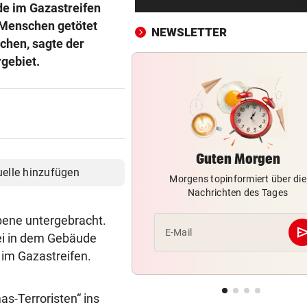
de im Gazastreifen
Mann (37) gesteht Brandstif
in den USA
 Menschen getötet
NEWSLETTER
chen, sagte der
FRAGE DES TAGES
vor ein
gebiet.
Bekommen Mütter genug
Unterstützung vom Staat?
TRAGISCHER UNFALL
vor ein
Kleinkind bei Sturz aus Fens
schwer verletzt
Guten Morgen
uelle hinzufügen
Morgens topinformiert über die
APPELL IM LUXUS-HOTEL
vor ein
Nachrichten des Tages
Bayern mahnt Konkurrenz: 
kann es nicht sein!“
bene untergebracht.
se
E-Mail
ei in dem Gebäude
HARTWIG IN ST. PÖLTEN
vor ein
 im Gazastreifen.
Filmreife Rückkehr des
„Weltmeister-Sprosses“
as-Terroristen“ ins
GEGEN WATTENS
vor ein