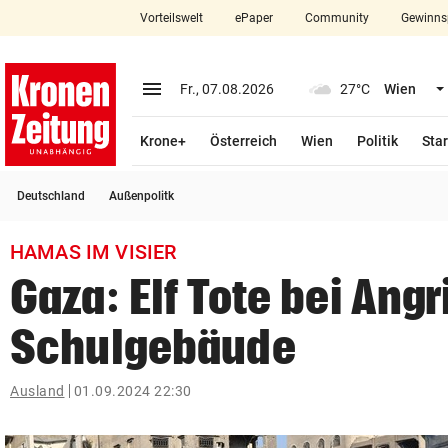
Vorteilswelt
ePaper
Community
Gewinns
close
Schließen
menu
Menü aufklappen
Fr., 07.08.2026
27°C
Wien
Abonnieren
Krone+
Österreich
Wien
Politik
Star
account_circle
arrow_right
Anmelden
Deutschland
Außenpolitk
pin_drop
arrow_right
Bundesland auswäh
Wien
HAMAS IM VISIER
bookmark
Merkliste
Gaza: Elf Tote bei Angri
Schulgebäude
Suchbegriff
search
eingeben
Ausland
01.09.2024 22:30