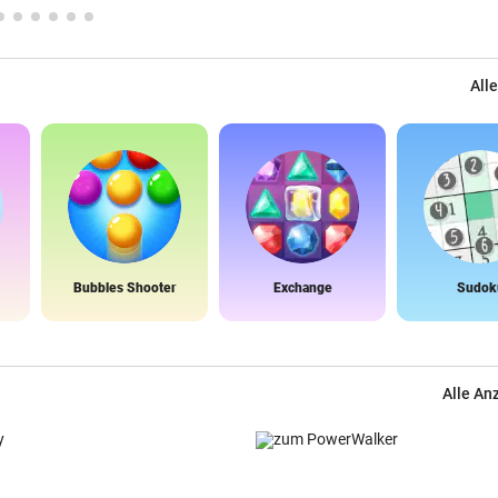
Alle
Bubbles Shooter
Exchange
Sudok
Alle An