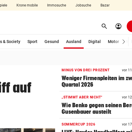
piele
Krone mobile
Immosuche
Jobsuche
Bazar
search
account_circle
Menü aufklappen
Suchen
(ausgewählt)
s & Society
Sport
Gesund
Ausland
Digital
Motor
Wir
len
MINUS VON DREI PROZENT
vor 1
Weniger Firmenpleiten im zw
ff auf
Quartal 2026
„STIMMT ABER NICHT“
vor 1
Wie Benko gegen seinen Ber
Gusenbauer austeilt
SOMMERCUP 2026
vor 1