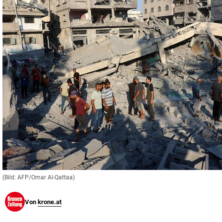
© Krone Multimedia GmbH & Co KG 2026
Muthgasse 2, 1190 Wien
(Bild: AFP/Omar Al-Qattaa)
Von
krone.at