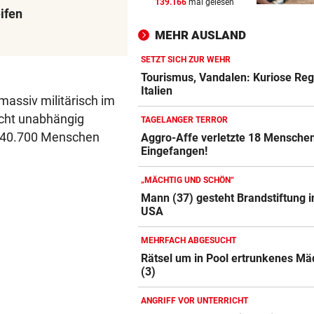
139.166
mal gelesen
ÖSTERREICHER BETROFFEN
vor ein
ifen
Abfallhandel in Südtirol:
MEHR AUSLAND
Haftbefehle aufgehoben
SETZT SICH ZUR WEHR
SCHWERE VERBRENNUNGEN
vor ein
Tourismus, Vandalen: Kuriose Reg
Arbeiter fing im Schlosspark
Italien
massiv militärisch im
Laxenburg Feuer
icht unabhängig
TAGELANGER TERROR
s 40.700 Menschen
IM EU-VERGLEICH
vor ein
Aggro-Affe verletzte 18 Mensche
Eingefangen!
Österreich liegt bei E-Busse
deutlich zurück
„MÄCHTIG UND SCHÖN“
Mann (37) gesteht Brandstiftung i
USA
MEHRFACH ABGESUCHT
Rätsel um in Pool ertrunkenes M
(3)
ANGRIFF VOR UNTERRICHT