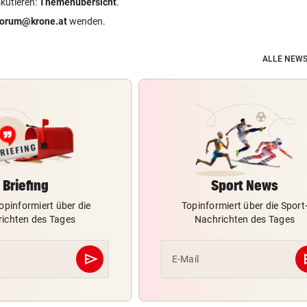
skutieren:
Themenübersicht
.
forum@krone.at
wenden.
ALLE NEWS
Briefing
Sport News
opinformiert über die
Topinformiert über die Sport
ichten des Tages
Nachrichten des Tages
send
s
E-Mail
Abschicken