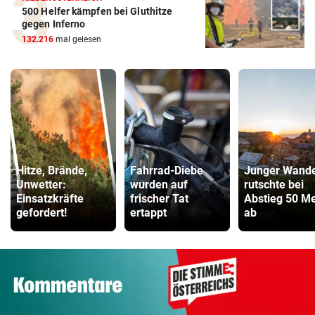
500 Helfer kämpfen bei Gluthitze
gegen Inferno
132.216
mal gelesen
Hitze, Brände,
Fahrrad-Diebe
Junger Wande
Unwetter:
wurden auf
rutschte bei
Einsatzkräfte
frischer Tat
Abstieg 50 Me
gefordert!
ertappt
ab