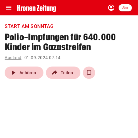
menu
account_circle
Navigation
Anmelden
Abo
close
Schließen
ein-/ausklappen
START AM SONNTAG
Abonnieren
Polio-Impfungen für 640.000
Kinder im Gazastreifen
account_circle
arrow_right
Anmelden
Ausland
01.09.2024 07:14
pin_drop
arrow_right
Bundesland auswäh
Wien
play_arrow
Anhören
Teilen
bookmark
Merkliste
Suchbegriff
search
eingeben