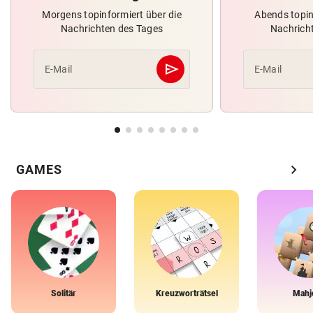
Morgens topinformiert über die
Abends topin
Nachrichten des Tages
Nachrich
send
E-Mail
E-Mail
Abschicken
chevron_right
GAMES
Solitär
Kreuzworträtsel
Mahj