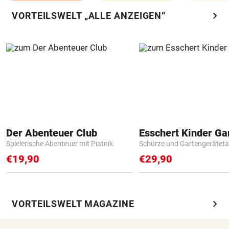
chevron_right
VORTEILSWELT „ALLE ANZEIGEN“
Der Abenteuer Club
Spielerische Abenteuer mit Piatnik
Schürze und Gartengerätet
€19,90
€29,90
chevron_right
VORTEILSWELT MAGAZINE