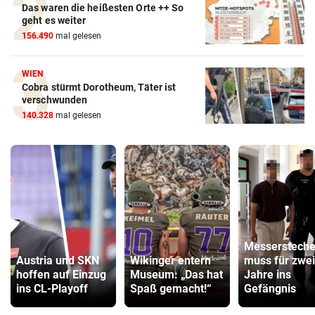
Das waren die heißesten Orte ++ So
geht es weiter
156.490
mal gelesen
WIEN
Cobra stürmt Dorotheum, Täter ist
verschwunden
140.328
mal gelesen
Messersteche
Austria und SKN
Wikinger entern
muss für zwei
hoffen auf Einzug
Museum: „Das hat
Jahre ins
ins CL-Playoff
Spaß gemacht!“
Gefängnis