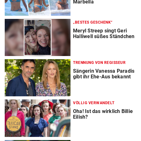
Marbella
„BESTES GESCHENK“
Meryl Streep singt Geri
Halliwell süßes Ständchen
TRENNUNG VON REGISSEUR
Sängerin Vanessa Paradis
gibt ihr Ehe-Aus bekannt
VÖLLIG VERWANDELT
Oha! Ist das wirklich Billie
Eilish?