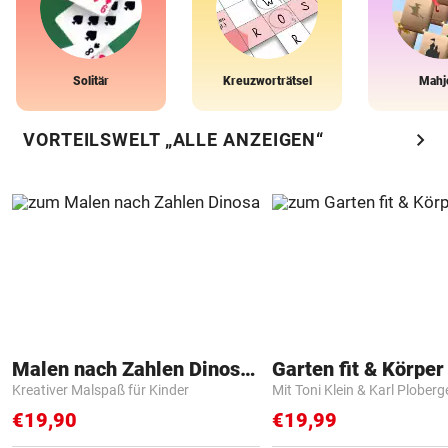
Solitär
Kreuzworträtsel
Mahj
chevron_right
VORTEILSWELT „ALLE ANZEIGEN“
Malen nach Zahlen Dinosaurier
Garten fit & Körper 
Kreativer Malspaß für Kinder
Mit Toni Klein & Karl Ploberg
€19,90
€19,99