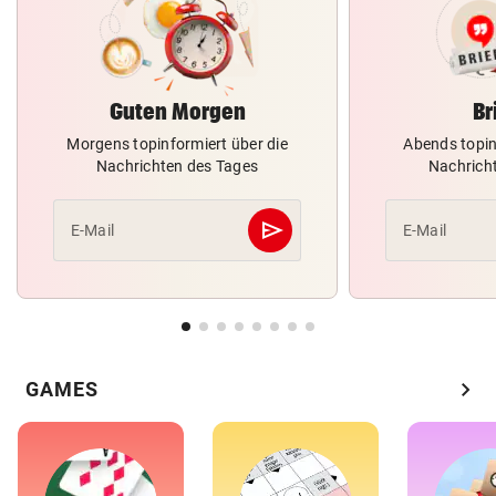
Guten Morgen
Br
Morgens topinformiert über die
Abends topin
Nachrichten des Tages
Nachrich
send
E-Mail
E-Mail
Abschicken
chevron_right
GAMES