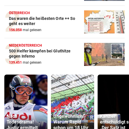
ÖSTERREICH
Das waren die heißesten Orte ++ So
geht es weiter
156.058
mal gelesen
NIEDERÖSTERREICH
500 Helfer kämpfen bei Gluthitze
gegen Inferno
139.451
mal gelesen
Nach
Ungewöhnlich!
Kanzler
Todesdrama!
Warum Rapid
entschuldigt s
Justiz ermittelt
schon um 18 Uhr
„Der Satz ist