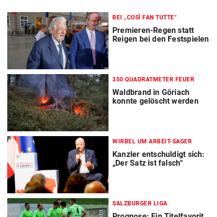
BEI „COSÌ FAN TUTTE“
Premieren-Regen statt
Reigen bei den Festspielen
350 QUADRATMETER FEUER
Waldbrand in Göriach
konnte gelöscht werden
WIRBEL UM ARBEIT-SAGER
Kanzler entschuldigt sich:
„Der Satz ist falsch“
SALZBURGER LIGA
Prognose: Ein Titelfavorit