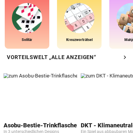
Solitär
Kreuzworträtsel
Mahj
chevron_right
VORTEILSWELT „ALLE ANZEIGEN“
Asobu-Bestie-Trinkflasche
In 3 unterschiedlichen Designs
Ein Spiel aus abbaubaren Ma