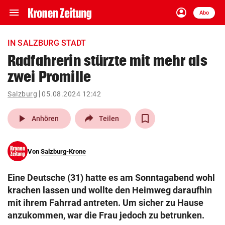
menu
account_circle
Navigation
Anmelden
Abo
close
Schließen
ein-/ausklappen
IN SALZBURG STADT
Abonnieren
Radfahrerin stürzte mit mehr als
zwei Promille
account_circle
arrow_right
Anmelden
Salzburg
05.08.2024 12:42
pin_drop
arrow_right
Bundesland auswäh
Wien
play_arrow
Anhören
Teilen
bookmark
Merkliste
Von
Salzburg-Krone
Suchbegriff
search
Eine Deutsche (31) hatte es am Sonntagabend wohl
eingeben
krachen lassen und wollte den Heimweg daraufhin
mit ihrem Fahrrad antreten. Um sicher zu Hause
anzukommen, war die Frau jedoch zu betrunken.