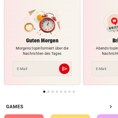
Guten Morgen
Br
Morgens topinformiert über die
Abends topin
Nachrichten des Tages
Nachrich
send
E-Mail
E-Mail
Abschicken
chevron_right
GAMES