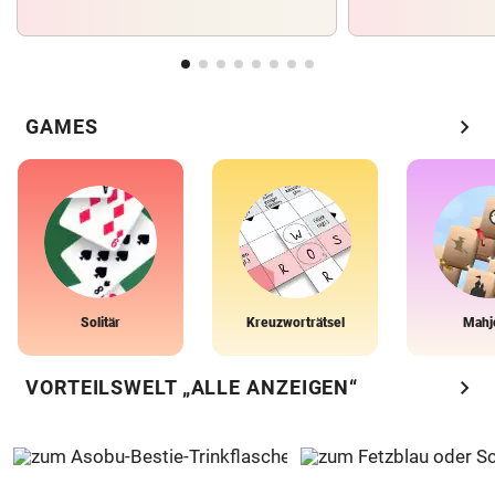
chevron_right
GAMES
Solitär
Kreuzworträtsel
Mahj
chevron_right
VORTEILSWELT „ALLE ANZEIGEN“