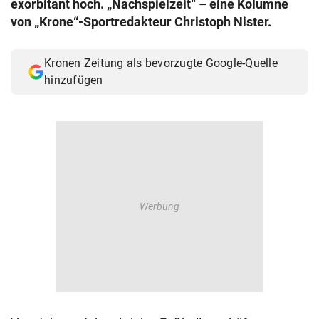
exorbitant hoch. „Nachspielzeit“ – eine Kolumne
© Krone Multimedia GmbH & Co KG 2026
von „Krone“-Sportredakteur Christoph Nister.
Muthgasse 2, 1190 Wien
Kronen Zeitung als bevorzugte Google-Quelle
hinzufügen