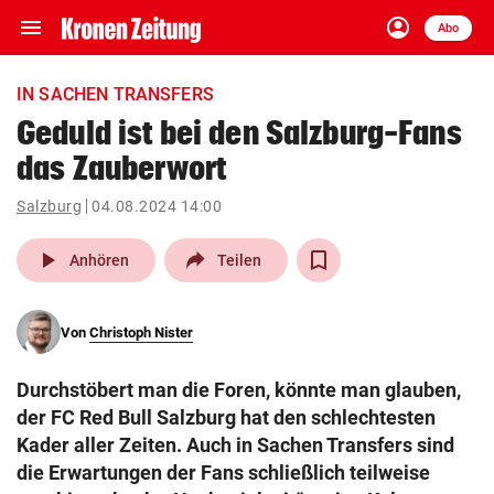
menu
account_circle
Navigation
Anmelden
Abo
close
Schließen
ein-/ausklappen
IN SACHEN TRANSFERS
Abonnieren
Geduld ist bei den Salzburg-Fans
das Zauberwort
account_circle
arrow_right
Anmelden
Salzburg
04.08.2024 14:00
pin_drop
arrow_right
Bundesland auswäh
Wien
play_arrow
Anhören
Teilen
bookmark
Merkliste
Von
Christoph Nister
Suchbegriff
search
Durchstöbert man die Foren, könnte man glauben,
eingeben
der FC Red Bull Salzburg hat den schlechtesten
Kader aller Zeiten. Auch in Sachen Transfers sind
die Erwartungen der Fans schließlich teilweise