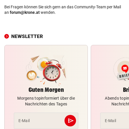
Bei Fragen können Sie sich gern an das Community-Team per Mail
an
forum@krone.at
wenden.
NEWSLETTER
Guten Morgen
Br
Morgens topinformiert über die
Abends topin
Nachrichten des Tages
Nachrich
send
E-Mail
E-Mail
Abschicken