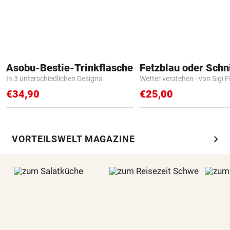
Asobu-Bestie-Trinkflasche
Fetzblau oder Schn
In 3 unterschiedlichen Designs
Wetter verstehen - von Sigi F
€34,90
€25,00
chevron_right
VORTEILSWELT MAGAZINE