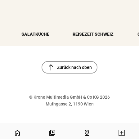
SALATKÜCHE
REISEZEIT SCHWEIZ
north
Zurück nach oben
© Krone Multimedia GmbH & Co KG 2026
Muthgasse 2, 1190 Wien
NaN%
home
pin_drop