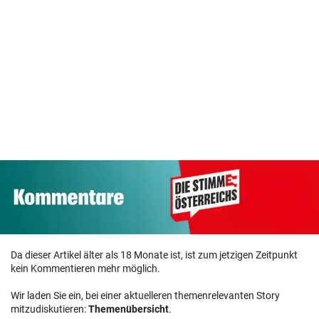
Wie Benko gegen
Wie ein Würfel
Dorotheum:
seinen Berater
ganze
Räuber ließ B
Gusenbauer
Getränkeindustrie
im Geschäft
austeilt
verändert
zurück
Da dieser Artikel älter als 18 Monate ist, ist zum jetzigen Zeitpunkt
kein Kommentieren mehr möglich.
Wir laden Sie ein, bei einer aktuelleren themenrelevanten Story
mitzudiskutieren:
Themenübersicht
.