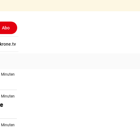
Abo
tschaft
krone.tv
Wissen
Gericht
Kolumnen
Freizeit
Reise
Ti
1 Minuten
1 Minuten
se
2 Minuten