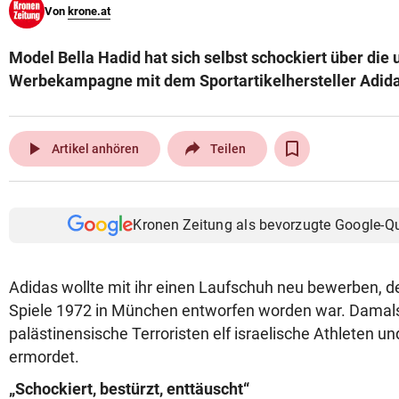
Von
krone.at
© Krone Multimedia GmbH & Co KG 2026
Muthgasse 2, 1190 Wien
Model Bella Hadid hat sich selbst schockiert über die 
Werbekampagne mit dem Sportartikelhersteller Adid
play_arrow
Artikel anhören
Teilen
Kronen Zeitung als bevorzugte Google-Q
Adidas wollte mit ihr einen Laufschuh neu bewerben, d
Spiele 1972 in München entworfen worden war. Damal
palästinensische Terroristen elf israelische Athleten u
ermordet.
„Schockiert, bestürzt, enttäuscht“