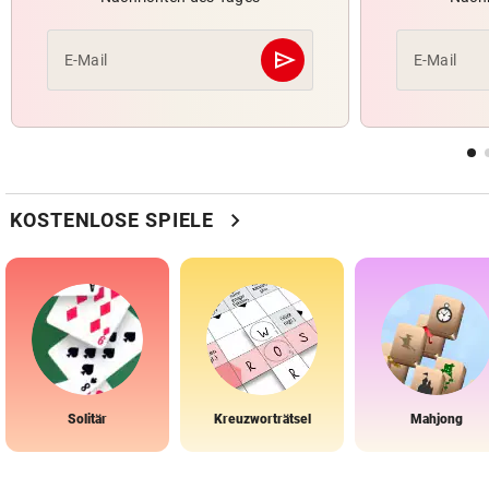
send
E-Mail
E-Mail
Abschicken
chevron_right
KOSTENLOSE SPIELE
Solitär
Kreuzworträtsel
Mahjong