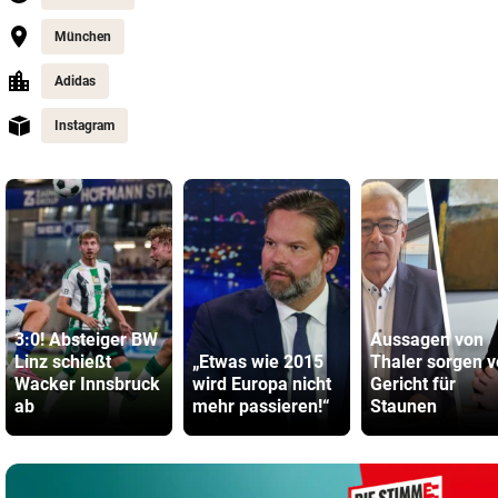
München
Adidas
Instagram
3:0! Absteiger BW
Aussagen von
Linz schießt
„Etwas wie 2015
Thaler sorgen v
Wacker Innsbruck
wird Europa nicht
Gericht für
ab
mehr passieren!“
Staunen