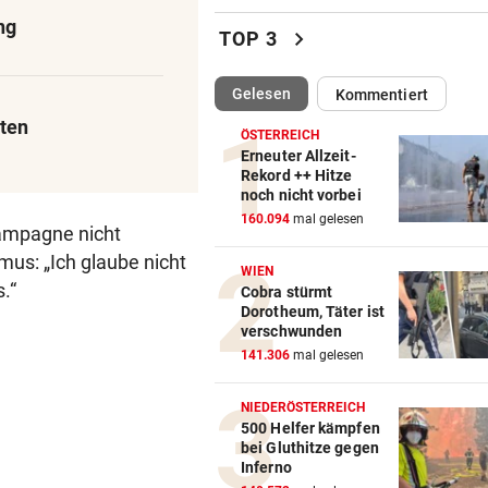
Klubs aus Holland und Italie
ng
locken WAC-Goalie
chevron_right
TOP 3
BEI BARESI-ABSCHIED
vor 
(ausgewählt)
Gelesen
Kommentiert
Brasilien-Legende schockt 
iten
mit Mallet-Finger
ÖSTERREICH
Erneuter Allzeit-
KIND UND PARTNER TOT
vor 
Rekord ++ Hitze
noch nicht vorbei
Traktor-Unglück: Mutter (36
160.094
mal gelesen
meldet sich zu Wort
Kampagne nicht
us: „Ich glaube nicht
WIEN
STRATEGIE FEHLT
vor 
.“
Cobra stürmt
Schutz vor Drohnen? Österr
Dorotheum, Täter ist
hat keinen Plan
verschwunden
141.306
mal gelesen
LÄNDLE-KICKER SIEGEN
vor 
3:1 nach 0:1! Altach dreht De
NIEDERÖSTERREICH
gegen WSG Tirol
500 Helfer kämpfen
bei Gluthitze gegen
Inferno
KRITIK AUS POLITIK
vor 