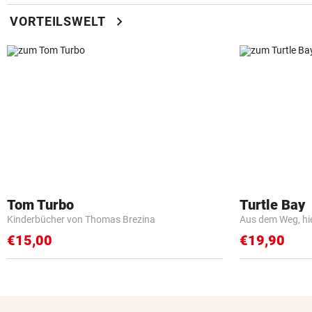
chevron_right
VORTEILSWELT
Tom Turbo
Turtle Bay
Kinderbücher von Thomas Brezina
Aus dem Weg, hi
€15,00
€19,90