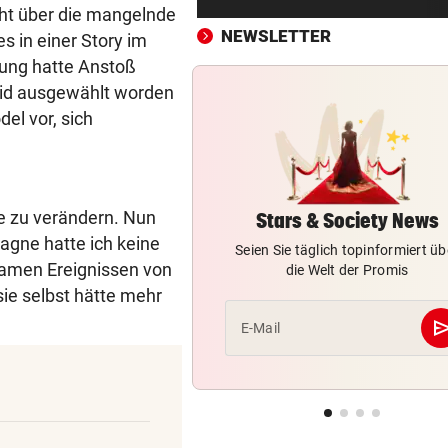
Montenegro 0:3!
scht über die mangelnde
NEWSLETTER
es in einer Story im
UNTER EINER BEDINGUNG
vor 
erung hatte Anstoß
USA will Blockade von irani
id ausgewählt worden
Häfen stoppen
del vor, sich
2. LIGA – 2. RUNDE
vor 
3:0! Absteiger BW Linz schie
Wacker Innsbruck ab
e zu verändern. Nun
Stars & Society News
agne hatte ich keine
NACH ELFER-RÜCKNAHME
vor 
Seien Sie täglich topinformiert üb
Hinterseer über VAR: „Ist ei
samen Ereignissen von
die Welt der Promis
absoluter Skandal!“
ie selbst hätte mehr
se
E-Mail
WEGEN CEUTA-KRISE
vor 
Spanien kontert: Jetzt
Grenzkontrollen für Italien
SONNTAG NOCH IM KASTEN
vor 