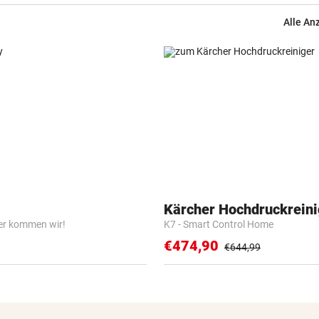
Alle An
Kärcher Hochdruckreini
er kommen wir!
K7 - Smart Control Home
€474,90
€644,99