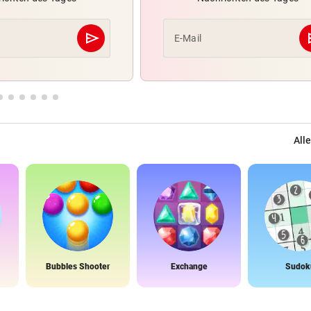
send
s
E-Mail
Abschicken
Alle
Bubbles Shooter
Exchange
Sudok