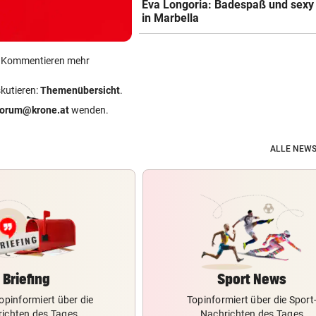
Eva Longoria: Badespaß und sexy
in Marbella
ein Kommentieren mehr
skutieren:
Themenübersicht
.
forum@krone.at
wenden.
ALLE NEWS
Briefing
Sport News
opinformiert über die
Topinformiert über die Sport
ichten des Tages
Nachrichten des Tages