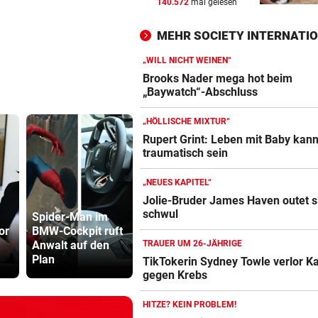
140.572
mal gelesen
Theater stellt Planschbecke
300.000 Euro auf
MEHR SOCIETY INTERNATI
NACH WIEN AUF MYKONOS
vor 
„WILL NICHT WEINEN“
Luxus am Meer! Sabalenka
Brooks Nader mega hot beim
gewährt private Einblicke
„Baywatch“-Abschluss
„HÖLLISCHE MIXTUR“
„IHR SEID DER HAMMER!“
vor 
Rupert Grint: Leben mit Baby kan
Feuerwehr befreite Kalb aus
traumatisch sein
misslicher Lage
„NEUES KAPITEL“
Jolie-Bruder James Haven outet s
schwul
Spider-Man im
or
BMW-Cockpit ruft
Der Tag danach:
Sager wirkt
Anwalt auf den
„Es sieht aus wie
Mütter-Auf
TRAUER UM 26-JÄHRIGE
Plan
am Schlachtfeld“
gegen Kanz
TikTokerin Sydney Towle verlor 
gegen Krebs
HITZE? KEIN PROBLEM!