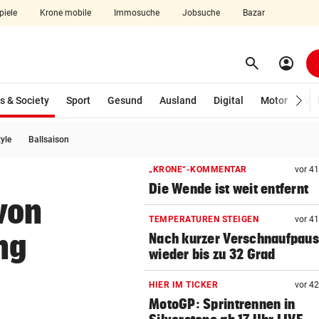
piele
Krone mobile
Immosuche
Jobsuche
Bazar
search
account_circle
Menü aufklappen
Suchen
(ausgewählt)
s & Society
Sport
Gesund
Ausland
Digital
Motor
Wir
tyle
Ballsaison
len
„KRONE“-KOMMENTAR
vor 4
Die Wende ist weit entfernt
von
TEMPERATUREN STEIGEN
vor 4
ng
Nach kurzer Verschnaufpau
wieder bis zu 32 Grad
HIER IM TICKER
vor 4
MotoGP: Sprintrennen in