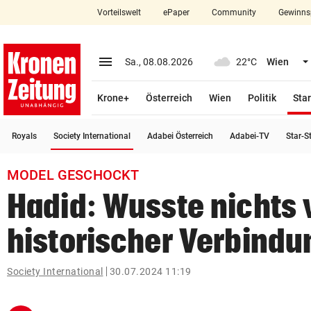
Vorteilswelt
ePaper
Community
Gewinns
close
Schließen
menu
Menü aufklappen
Sa., 08.08.2026
22°C
Wien
Abonnieren
Krone+
Österreich
Wien
Politik
Star
account_circle
arrow_right
Anmelden
(ausgewählt)
Royals
Society International
Adabei Österreich
Adabei-TV
Star-S
pin_drop
arrow_right
Bundesland auswäh
Wien
MODEL GESCHOCKT
bookmark
Merkliste
Hadid: Wusste nichts 
historischer Verbindu
Suchbegriff
search
eingeben
Society International
30.07.2024 11:19