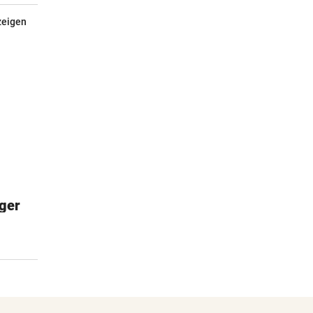
zeigen
ger
DKT Smart
Das erste DKT mit Smart-App
€31,90