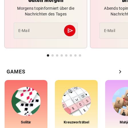
Morgens topinformiert über die
Abends topin
Nachrichten des Tages
Nachrich
send
E-Mail
E-Mail
Abschicken
chevron_right
GAMES
Solitär
Kreuzworträtsel
Mahj