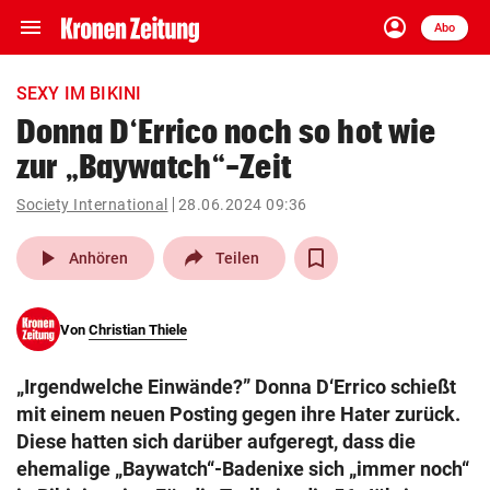
menu
account_circle
Navigation
Anmelden
Abo
close
Schließen
ein-/ausklappen
SEXY IM BIKINI
Abonnieren
Donna D‘Errico noch so hot wie
zur „Baywatch“-Zeit
account_circle
arrow_right
Anmelden
Society International
28.06.2024 09:36
pin_drop
arrow_right
Bundesland auswäh
Wien
play_arrow
Anhören
Teilen
bookmark
Merkliste
Von
Christian Thiele
Suchbegriff
search
„Irgendwelche Einwände?” Donna D‘Errico schießt
eingeben
mit einem neuen Posting gegen ihre Hater zurück.
Diese hatten sich darüber aufgeregt, dass die
ehemalige „Baywatch“-Badenixe sich „immer noch“