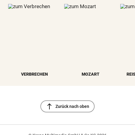
VERBRECHEN
MOZART
REI
north
Zurück nach oben