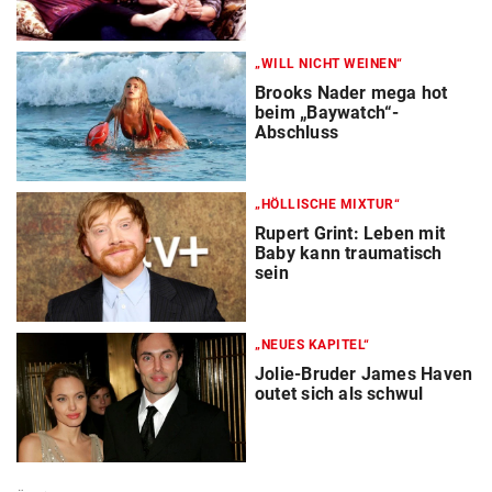
„WILL NICHT WEINEN“
Brooks Nader mega hot
beim „Baywatch“-
Abschluss
„HÖLLISCHE MIXTUR“
Rupert Grint: Leben mit
Baby kann traumatisch
sein
„NEUES KAPITEL“
Jolie-Bruder James Haven
outet sich als schwul