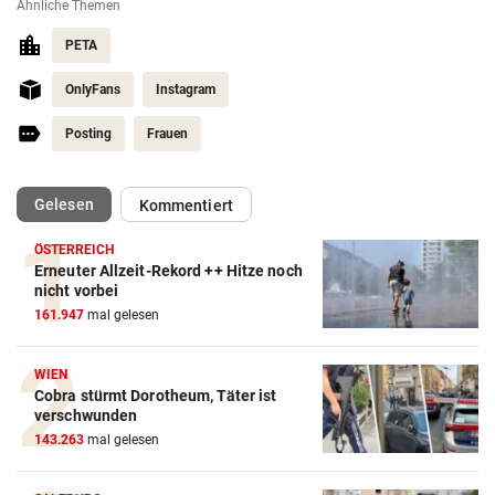
Ähnliche Themen
PETA
OnlyFans
Instagram
Posting
Frauen
(ausgewählt)
Gelesen
Kommentiert
ÖSTERREICH
Erneuter Allzeit-Rekord ++ Hitze noch
nicht vorbei
161.947
mal gelesen
WIEN
Cobra stürmt Dorotheum, Täter ist
verschwunden
143.263
mal gelesen