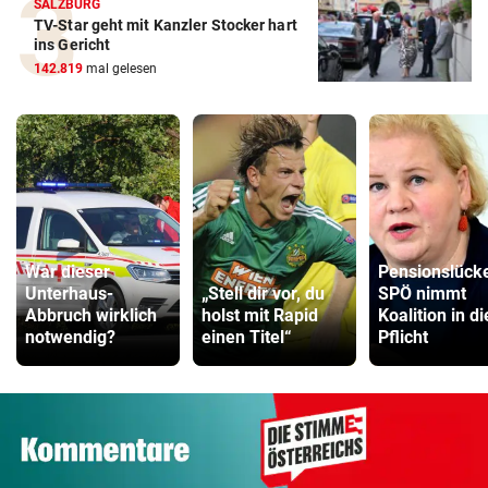
SALZBURG
TV-Star geht mit Kanzler Stocker hart
ins Gericht
142.819
mal gelesen
War dieser
Pensionslück
Unterhaus-
„Stell dir vor, du
SPÖ nimmt
Abbruch wirklich
holst mit Rapid
Koalition in di
notwendig?
einen Titel“
Pflicht