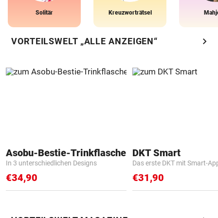
Solitär
Kreuzworträtsel
Mahj
chevron_right
VORTEILSWELT „ALLE ANZEIGEN“
Asobu-Bestie-Trinkflasche
DKT Smart
In 3 unterschiedlichen Designs
Das erste DKT mit Smart-Ap
€34,90
€31,90