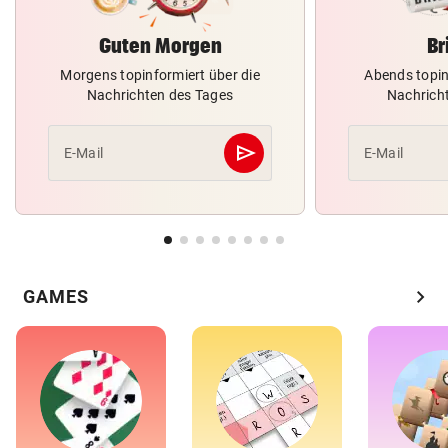
Guten Morgen
Br
Morgens topinformiert über die
Abends topin
Nachrichten des Tages
Nachrich
send
E-Mail
E-Mail
Abschicken
chevron_right
GAMES