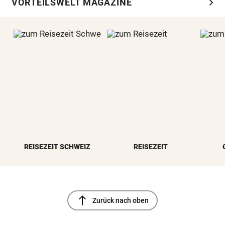
chevron_right
VORTEILSWELT MAGAZINE
REISEZEIT SCHWEIZ
REISEZEIT
north
Zurück nach oben