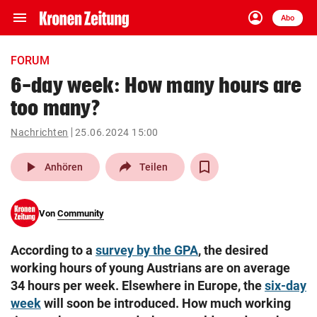
menu
account_circle
Navigation
Anmelden
Abo
close
Schließen
ein-/ausklappen
FORUM
Abonnieren
6-day week: How many hours are
too many?
account_circle
arrow_right
Anmelden
Nachrichten
25.06.2024 15:00
pin_drop
arrow_right
Bundesland auswäh
Wien
play_arrow
Anhören
Teilen
bookmark
Merkliste
Von
Community
Suchbegriff
search
According to a
survey by the GPA
, the desired
eingeben
working hours of young Austrians are on average
34 hours per week. Elsewhere in Europe, the
six-day
week
will soon be introduced. How much working