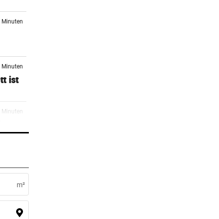
8 Minuten
9 Minuten
t ist
9 Minuten
ier
9 Minuten
IV-
m²
9 Minuten
e