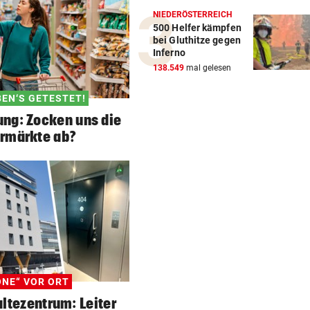
NIEDERÖSTERREICH
500 Helfer kämpfen
bei Gluthitze gegen
Inferno
138.549
mal gelesen
BEN‘S GETESTET!
ng: Zocken uns die
rmärkte ab?
ONE“ VOR ORT
ltezentrum: Leiter