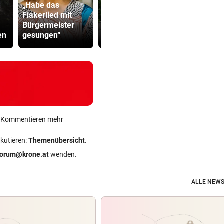
„Habe das
Lottogewin
Fiakerlied mit
Starkoch Lafer
schickte o
Bürgermeister
kann’s nicht
Bilder an
en
gesungen“
lassen
Teenager
ein Kommentieren mehr
skutieren:
Themenübersicht
.
forum@krone.at
wenden.
ALLE NEWS