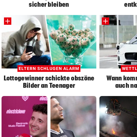
sicher bleiben
entk
ELTERN SCHLUGEN ALARM
WETTL
Lottogewinner schickte obszöne
Wann komm
Bilder an Teenager
auch na