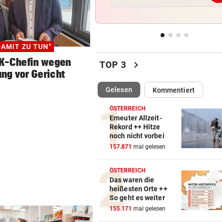
D: Dutzende Verletzte bei
Straßenbahnunfall
LANGER EUROPACUPABEND
vor ein
DAMIT ZU TUN“
Salzburg: Lob von Brasilien-
WK-Chefin wegen
chevron_right
und große Sorgen
TOP 3
ng vor Gericht
SEIN GRÖSSTES JAHR
vor ein
(ausgewählt)
Gelesen
Kommentiert
DJ Toby Romeo kündigt so vi
Musik wie nie an
ÖSTERREICH
Erneuter Allzeit-
Rekord ++ Hitze
„KEINE FRAGE!“
vor ein
noch nicht vorbei
Was tun gegen die schlechte
157.871
mal gelesen
Stimmung im Land?
ÖSTERREICH
Das waren die
heißesten Orte ++
So geht es weiter
155.171
mal gelesen