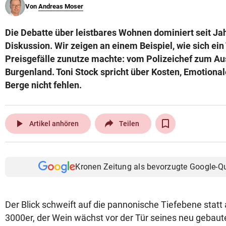
Von
Andreas Moser
© Krone Multimedia GmbH & Co KG 2026
Muthgasse 2, 1190 Wien
Die Debatte über leistbares Wohnen dominiert seit Jah
Diskussion. Wir zeigen an einem Beispiel, wie sich ein
Preisgefälle zunutze machte: vom Polizeichef zum A
Burgenland. Toni Stock spricht über Kosten, Emotiona
Berge nicht fehlen.
play_arrow
Artikel anhören
Teilen
Kronen Zeitung als bevorzugte Google-Q
Der Blick schweift auf die pannonische Tiefebene statt au
3000er, der Wein wächst vor der Tür seines neu gebau