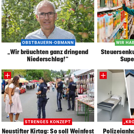
OBSTBAUERN-OBMANN
WIR HA
„Wir bräuchten ganz dringend
Steuersenku
Niederschlag!“
Supe
STRENGES KONZEPT
„KR
Neustifter Kirtag: So soll Weinfest
Polizeianha