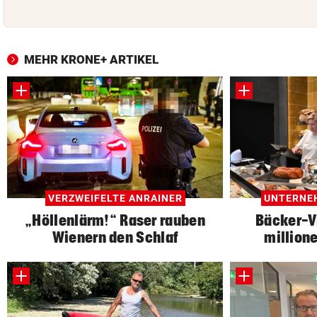
MEHR KRONE+ ARTIKEL
VERZWEIFELTE ANRAINER
UNTERNE
„Höllenlärm!“ Raser rauben
Bäcker-V
Wienern den Schlaf
million