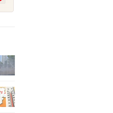
er Stunde
Star
er Stunde
el
er Stunde