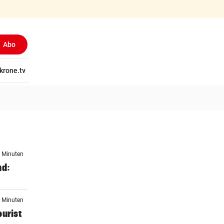
Abo
tschaft
krone.tv
Wissen
Gericht
Kolumnen
Freizeit
Reise
Ti
5 Minuten
nd:
7 Minuten
ourist