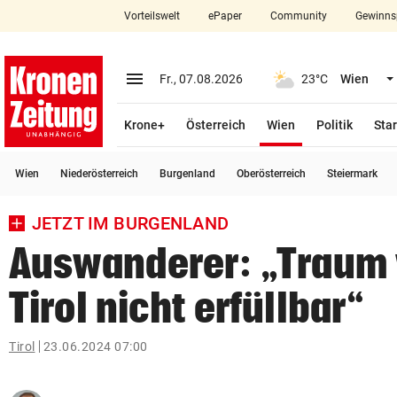
Vorteilswelt
ePaper
Community
Gewinns
close
Schließen
menu
Menü aufklappen
Fr., 07.08.2026
23°C
Wien
Abonnieren
(ausgewählt)
Krone+
Österreich
Wien
Politik
Star
account_circle
arrow_right
Anmelden
Wien
Niederösterreich
Burgenland
Oberösterreich
Steiermark
pin_drop
arrow_right
Bundesland auswäh
Wien
JETZT IM BURGENLAND
bookmark
Merkliste
Auswanderer: „Traum 
Tirol nicht erfüllbar“
Suchbegriff
search
eingeben
Tirol
23.06.2024 07:00