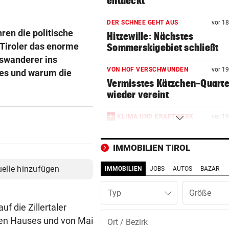
entdeckt
DER SCHNEE GEHT AUS
vor 1
ren die politische
Hitzewille: Nächstes
 Tiroler das enorme
Sommerskigebiet schließt
uswanderer ins
VON HOF VERSCHWUNDEN
vor 1
les und warum die
Vermisstes Kätzchen-Quartet
wieder vereint
KLIMA UND KRAFTWERK
vor 1
Zu wenig Wasser: Kanu-Pion
erhebt Vorwürfe
IMMOBILIEN TIROL
STRAFTÄTER RASTETE AUS
vor 1
uelle hinzufügen
IMMOBILIEN
JOBS
AUTOS
BAZAR
Bei Abschiebeversuch mit H
Ansteckung gedroht
Typ
f die Zillertaler
GAK-TRAINER BRENNT:
vor 1
ten Hauses und von Mai
„Wir wollen unsere Heimseri