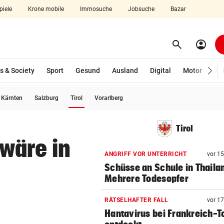
piele
Krone mobile
Immosuche
Jobsuche
Bazar
search
account_circle
Menü aufklappen
Suchen
s & Society
Sport
Gesund
Ausland
Digital
Motor
Wir
(ausgewählt)
Kärnten
Salzburg
Tirol
Vorarlberg
len
Tirol
wäre in
ANGRIFF VOR UNTERRICHT
vor 1
Schüsse an Schule in Thaila
Mehrere Todesopfer
RÄTSELHAFTER FALL
vor 1
Hantavirus bei Frankreich-T