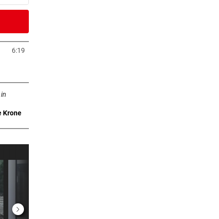
0 Minuten
6:19
Tab öffnen
0 Minuten
ffnen
well
 in
e Krone
5 Minuten
er im
7 Minuten
gen
1 Minuten