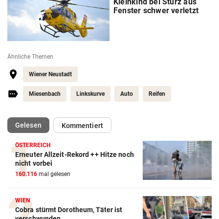
Kleinkind bei Sturz aus
Fenster schwer verletzt
Ähnliche Themen
Wiener Neustadt
Miesenbach
Linkskurve
Auto
Reifen
(ausgewählt)
Gelesen
Kommentiert
ÖSTERREICH
Erneuter Allzeit-Rekord ++ Hitze noch
nicht vorbei
160.116
mal gelesen
WIEN
Cobra stürmt Dorotheum, Täter ist
verschwunden