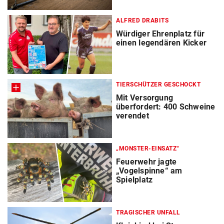
ALFRED DRABITS
Würdiger Ehrenplatz für
einen legendären Kicker
TIERSCHÜTZER GESCHOCKT
Mit Versorgung
überfordert: 400 Schweine
verendet
„MONSTER-EINSATZ“
Feuerwehr jagte
„Vogelspinne“ am
Spielplatz
TRAGISCHER UNFALL