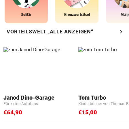
Solitär
Kreuzworträtsel
Mahj
chevron_right
VORTEILSWELT „ALLE ANZEIGEN“
Janod Dino-Garage
Tom Turbo
Für kleine Autofans
Kinderbücher von Thomas B
€64,90
€15,00