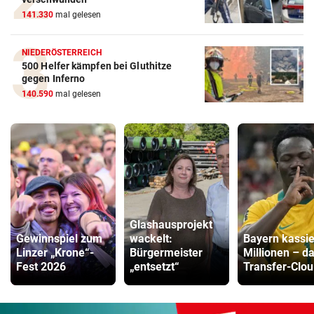
141.330
mal gelesen
NIEDERÖSTERREICH
500 Helfer kämpfen bei Gluthitze
gegen Inferno
140.590
mal gelesen
Glashausprojekt
Gewinnspiel zum
wackelt:
Bayern kassie
Linzer „Krone“-
Bürgermeister
Millionen – d
Fest 2026
„entsetzt“
Transfer-Clou