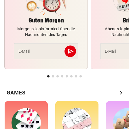
Guten Morgen
Br
Morgens topinformiert über die
Abends topin
Nachrichten des Tages
Nachrich
send
E-Mail
E-Mail
Abschicken
chevron_right
GAMES