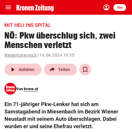
menu
account_circle
Navigation
Anmelden
Abo
close
Schließen
ein-/ausklappen
MIT HELI INS SPITAL
Abonnieren
NÖ: Pkw überschlug sich, zwei
Menschen verletzt
account_circle
arrow_right
Anmelden
Niederösterreich
16.06.2024 10:35
pin_drop
arrow_right
Bundesland auswäh
Wien
play_arrow
Anhören
Teilen
bookmark
Merkliste
Von
krone.at
Suchbegriff
search
Ein 71-jähriger Pkw-Lenker hat sich am
eingeben
Samstagabend in Miesenbach im Bezirk Wiener
Neustadt mit seinem Auto überschlagen. Dabei
wurden er und seine Ehefrau verletzt.