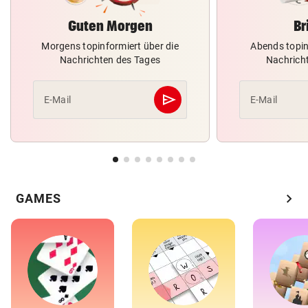
Guten Morgen
Br
Morgens topinformiert über die
Abends topin
Nachrichten des Tages
Nachrich
send
E-Mail
E-Mail
Abschicken
chevron_right
GAMES