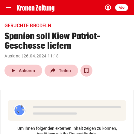
menu
account_circle
Navigation
Anmelden
Abo
close
Schließen
ein-/ausklappen
GERÜCHTE BRODELN
Abonnieren
Spanien soll Kiew Patriot-
Geschosse liefern
account_circle
arrow_right
Anmelden
Ausland
26.04.2024 11:18
pin_drop
arrow_right
Bundesland auswäh
Wien
play_arrow
Anhören
Teilen
bookmark
Merkliste
Suchbegriff
search
eingeben
Um Ihnen folgenden externen Inhalt zeigen zu können,