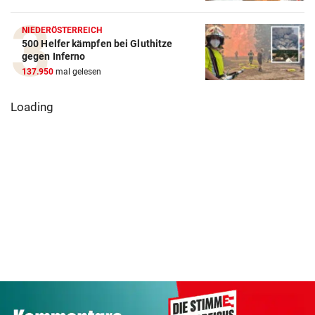
NIEDERÖSTERREICH
500 Helfer kämpfen bei Gluthitze
gegen Inferno
137.950
mal gelesen
Wieder brutaler
Pioneers werden
„Anschlag“ auf
Drei Steirer tü
immer mehr zu
Tirols
an der ideale
den „Pioneerit“
Steuerzahler
Boxershort