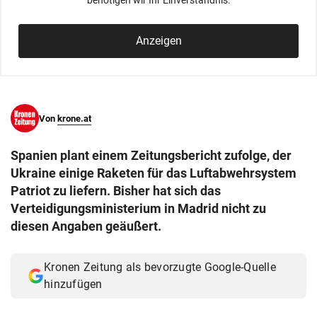
benötigen wir Ihr Einverständnis.
© Krone Multimedia GmbH & Co KG 2026
Muthgasse 2, 1190 Wien
Anzeigen
Von
krone.at
Spanien plant einem Zeitungsbericht zufolge, der
Ukraine einige Raketen für das Luftabwehrsystem
Patriot zu liefern. Bisher hat sich das
Verteidigungsministerium in Madrid nicht zu
diesen Angaben geäußert.
Kronen Zeitung als bevorzugte Google-Quelle
hinzufügen