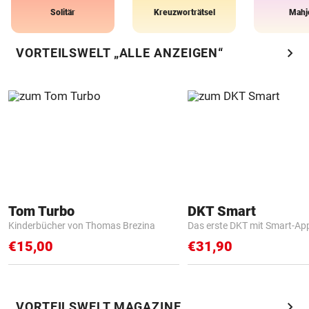
Solitär
Kreuzworträtsel
Mahj
chevron_right
VORTEILSWELT „ALLE ANZEIGEN“
Tom Turbo
DKT Smart
Kinderbücher von Thomas Brezina
Das erste DKT mit Smart-Ap
€15,00
€31,90
chevron_right
VORTEILSWELT MAGAZINE