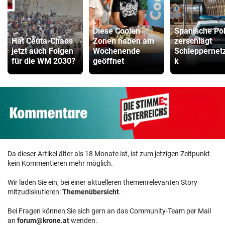
Diese Coolen
Spanische Pol
Hat Ceuta-Chaos
Zonen haben am
zerschlägt
jetzt auch Folgen
Wochenende
Schleppernet
für die WM 2030?
geöffnet
k
Da dieser Artikel älter als 18 Monate ist, ist zum jetzigen Zeitpunkt
kein Kommentieren mehr möglich.
Wir laden Sie ein, bei einer aktuelleren themenrelevanten Story
mitzudiskutieren:
Themenübersicht
.
Bei Fragen können Sie sich gern an das Community-Team per Mail
an
forum@krone.at
wenden.