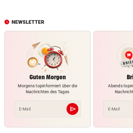
NEWSLETTER
Guten Morgen
Br
Morgens topinformiert über die
Abends topin
Nachrichten des Tages
Nachrich
send
E-Mail
E-Mail
Abschicken