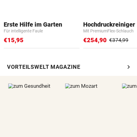
Erste Hilfe im Garten
Hochdruckreiniger 
Für intelligente Faule
Mit PremiumFlex-Schlauch
€15,95
€254,90
€374,99
chevron_right
VORTEILSWELT MAGAZINE