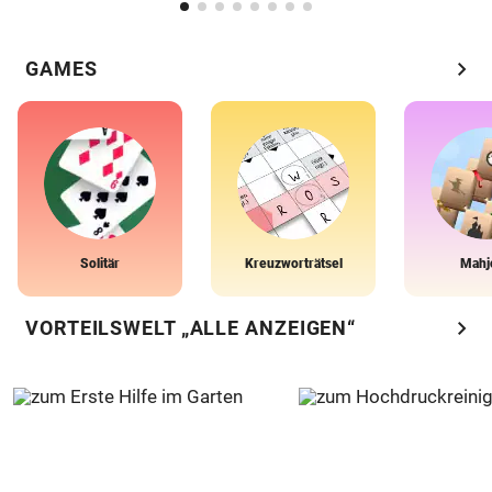
chevron_right
GAMES
Solitär
Kreuzworträtsel
Mahj
chevron_right
VORTEILSWELT „ALLE ANZEIGEN“