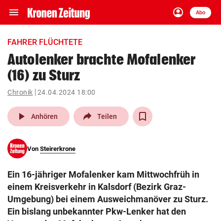
menu
account_circle
Navigation
Anmelden
Abo
close
Schließen
ein-/ausklappen
FAHRER FLÜCHTETE
Abonnieren
Autolenker brachte Mofalenker
(16) zu Sturz
account_circle
arrow_right
Anmelden
Chronik
24.04.2024 18:00
pin_drop
arrow_right
Bundesland auswäh
Wien
play_arrow
Anhören
Teilen
bookmark
Merkliste
Von
Steirerkrone
Suchbegriff
search
Ein 16-jähriger Mofalenker kam Mittwochfrüh in
eingeben
einem Kreisverkehr in Kalsdorf (Bezirk Graz-
Umgebung) bei einem Ausweichmanöver zu Sturz.
Ein bislang unbekannter Pkw-Lenker hat den