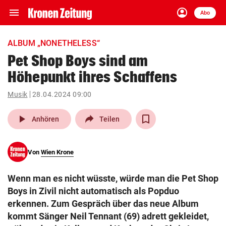
menu
account_circle
Navigation
Anmelden
Abo
close
Schließen
ein-/ausklappen
ALBUM „NONETHELESS“
Abonnieren
Pet Shop Boys sind am
Höhepunkt ihres Schaffens
account_circle
arrow_right
Anmelden
Musik
28.04.2024 09:00
pin_drop
arrow_right
Bundesland auswäh
Wien
play_arrow
Anhören
Teilen
bookmark
Merkliste
Von
Wien Krone
Suchbegriff
search
Wenn man es nicht wüsste, würde man die Pet Shop
eingeben
Boys in Zivil nicht automatisch als Popduo
erkennen. Zum Gespräch über das neue Album
kommt Sänger Neil Tennant (69) adrett gekleidet,