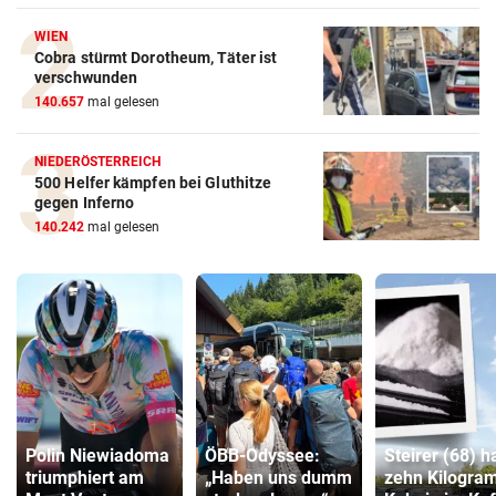
WIEN
Cobra stürmt Dorotheum, Täter ist
verschwunden
140.657
mal gelesen
NIEDERÖSTERREICH
500 Helfer kämpfen bei Gluthitze
gegen Inferno
140.242
mal gelesen
Polin Niewiadoma
ÖBB-Odyssee:
Steirer (68) h
triumphiert am
„Haben uns dumm
zehn Kilogr