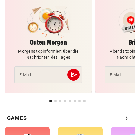
Guten Morgen
Br
Morgens topinformiert über die
Abends topin
Nachrichten des Tages
Nachrich
send
E-Mail
E-Mail
Abschicken
chevron_right
GAMES