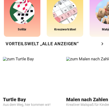
Solitär
Kreuzworträtsel
Mahj
chevron_right
VORTEILSWELT „ALLE ANZEIGEN“
Turtle Bay
Aus dem Weg, hier kommen wir!
Kreativer Malspaß für Kinde