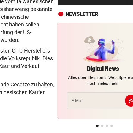
wie vom taiwanesischen
Sieg! Austria stößt die Tür z
 bisher wenig bekannte
Play-off weit auf
NEWSLETTER
n chinesische
MITTEN IN HITZEWELLE
vor ein
cht haben sollen.
Irre! Salzburg – Pafos wegen
ärfung der US-
Sintflut unterbrochen
 wurden.
sten Chip-Herstellers
RADSPORT
vor ein
ie Volksrepublik. Dies
Reusser vor Ventoux-Etappe
weiter im Gelben Trikot
d Kauf und Verkauf
Digital News
Alles über Elektronik, Web, Spiele 
KEIN ARSENAL-WECHSEL
vor ein
noch vieles mehr
ende Gesetze zu halten,
Vinicius Jr. verlängert bei Re
chinesischen Käufer
Madrid bis 2032
se
E-Mail
UKRAINISCHER ANGRIFF?
vor 
Vor Oman havarierter Tanker
Ölkatastrophe droht
„VERSTEHE ICH NICHT“
vor 