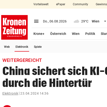
Vorteilswelt
ePaper
Community
Gewinns
close
Schließen
menu
Menü aufklappen
Do., 06.08.2026
29°C
Wien
Abonnieren
Krone+
Österreich
Wien
Politik
Star
account_circle
arrow_right
Anmelden
(ausgewählt)
Web
Elektronik
Spiele
pin_drop
arrow_right
Bundesland auswäh
Wien
WEITERGEREICHT
bookmark
Merkliste
China sichert sich KI
durch die Hintertür
Suchbegriff
search
eingeben
Elektronik
23.04.2024 14:36