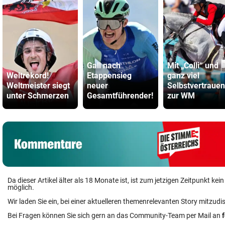
Gall nach
Mit „Colli“ und
Weltrekord!
Etappensieg
ganz viel
Weltmeister siegt
neuer
Selbstvertrauen
unter Schmerzen
Gesamtführender!
zur WM
Da dieser Artikel älter als 18 Monate ist, ist zum jetzigen Zeitpunkt k
möglich.
Wir laden Sie ein, bei einer aktuelleren themenrelevanten Story mitzudi
Bei Fragen können Sie sich gern an das Community-Team per Mail an