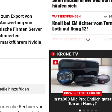
Skurrilitäten in der Red Bull
häufen sich
 zum Export von
WASSERSPRINGEN
vor 3
r Auswertung von
Knoll bei EM Achter vom Tur
Lotfi auf Rang 12!
sische Firmen Server
ptimierten
SCHON NÄCHSTE SAISON
vor 3
tmarktführers Nvidia
F1-Boss verrät: Es wird mehr
Sprintrennen geben
KRONE.TV
FREISPRÜCHE REGEN AUF
vor ein
Katzentöter-Anwalt: „Nie so 
Hass begegnet“
TRUMP DROHT:
vor ein
uelle hinzufügen
Lange Haftstrafen für Berich
KRONE+ TESTET FÜR SIE
über Waffenengpässe
Insta360 Mic Pro: Endlich guter
Ton am Handy?
mmten die Rechner von
CONFERENCE LEAGUE
vor ein