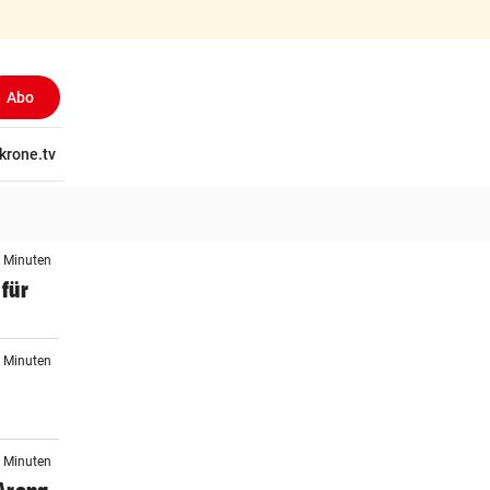
Abo
tschaft
krone.tv
Wissen
Gericht
Kolumnen
Freizeit
Reise
Ti
6 Minuten
 für
6 Minuten
5 Minuten