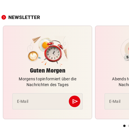
NEWSLETTER
Guten Morgen
Morgens topinformiert über die
Abends t
Nachrichten des Tages
Nachr
send
E-Mail
E-Mail
Abschicken