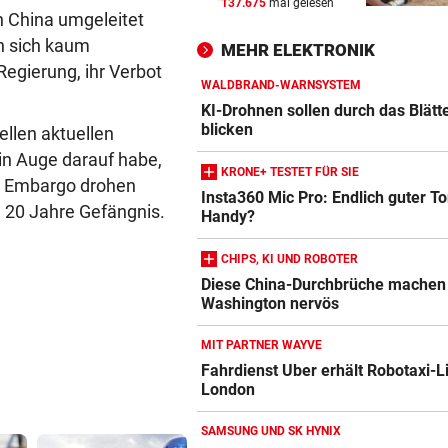
137.675
mal gelesen
60 MILLIONEN € SCHADEN
vor 
ch China umgeleitet
Warten auf Hitze-Hilfen der
en sich kaum
MEHR ELEKTRONIK
Regierung geht weiter
Regierung, ihr Verbot
WALDBRAND-WARNSYSTEM
42,2 GRAD!
vor 
KI-Drohnen sollen durch das Blätt
Auch in der Slowakei neuer
blicken
ellen aktuellen
Allzeit-Rekord
in Auge darauf habe,
KRONE+ TESTET FÜR SIE
s Embargo drohen
WAS FÜR EINE KLATSCHE!
vor 
Insta360 Mic Pro: Endlich guter T
 20 Jahre Gefängnis.
Handy?
TV-Star geht mit Kanzler St
hart ins Gericht
CHIPS, KI UND ROBOTER
Diese China-Durchbrüche machen
Washington nervös
MIT PARTNER WAYVE
Fahrdienst Uber erhält Robotaxi-L
Amazon-Kindle Vergleich
London
ZUM VERGLEICH
SAMSUNG UND SK HYNIX