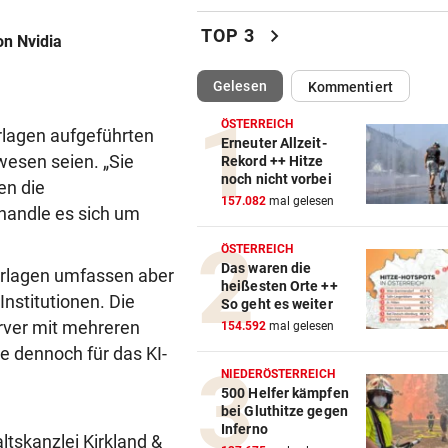
ÖFB-Kicker Wimmer packt ü
chevron_right
TOP 3
on Nvidia
Morddrohungen aus
(ausgewählt)
Gelesen
Kommentiert
ABSCHIED AUS ENGLAND
vor 
Spanien-Star Rodri vor Wec
ÖSTERREICH
erlagen aufgeführten
zum FC Barcelona
Erneuter Allzeit-
esen seien. „Sie
Rekord ++ Hitze
noch nicht vorbei
2 JAHRE LANG GETESTET
vor 
en die
157.082
mal gelesen
Drei Steirer tüfteln an der i
handle es sich um
Boxershort
ÖSTERREICH
Das waren die
terlagen umfassen aber
DRAMATISCHE RETTUNG
vor 
heißesten Orte ++
„In der Wohnung war es ver
Institutionen. Die
So geht es weiter
und stockfinster“
erver mit mehreren
154.592
mal gelesen
e dennoch für das KI-
CONFERENCE LEAGUE
vor 
NIEDERÖSTERREICH
Später Doppelschlag fixiert
500 Helfer kämpfen
bei Gluthitze gegen
Rapid-Sieg in Estland
Inferno
tskanzlei Kirkland &