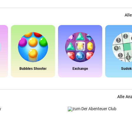
Alle
Bubbles Shooter
Exchange
Sudok
Alle An