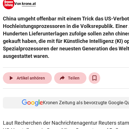
Von
krone.at
© Krone Multimedia GmbH & Co KG 2026
Muthgasse 2, 1190 Wien
China umgeht offenbar mit einem Trick das US-Verbot
Hochleistungsprozessoren in die Volksrepublik. Eine
Hunderten Lieferunterlagen zufolge sollen zehn chine
gekauft haben, die mit für Künstliche Intelligenz (KI) o
Spezialprozessoren der neuesten Generation des Wel
ausgestattet waren.
play_arrow
Artikel anhören
Teilen
Kronen Zeitung als bevorzugte Google-Q
Laut Recherchen der Nachrichtenagentur Reuters sta