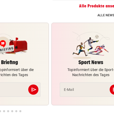
ZUM VERGLEICH
Alle Produkte ans
Gaming Laptop Vergleich
ALLE NEWS
ZUM VERGLEICH
Grafikkarten Vergleich
ZUM VERGLEICH
Briefing
Sport News
opinformiert über die
Topinformiert über die Sport
ichten des Tages
Nachrichten des Tages
send
s
E-Mail
Abschicken