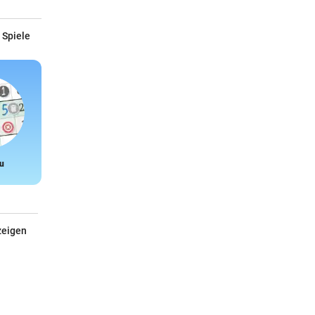
 Spiele
u
Snake
zeigen