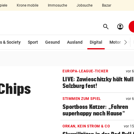
piele
Krone mobile
Immosuche
Jobsuche
Bazar
search
account_circle
Menü aufklappen
Suchen
(ausgewählt)
s & Society
Sport
Gesund
Ausland
Digital
Motor
Wir
len
EUROPA-LEAGUE-TICKER
vor 
LIVE: Zawieschitzky hält Null
-Chips
Salzburg fest!
STIMMEN ZUM SPIEL
vor 
Sportboss Katzer: „Fahren
superhappy nach Hause“
ORKAN, KEIN STROM & CO
vor 1