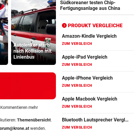
Apple-iPad Vergleich
Südkoreaner testen Chip-
Fertigungsanlage aus China
ZUM VERGLEICH
Apple-iPhone Vergleich
PRODUKT VERGLEICHE
ZUM VERGLEICH
Ex-Stürmerstar
Katzentöter
Apple Macbook Vergleich
Autolenker starb
Forlan neuer
Anwalt: „Ni
nach Kollision mit
Teamchef von
viel Hass
ZUM VERGLEICH
Linienbus
Uruguay
begegnet“
Bluetooth Lautsprecher Vergleich
ZUM VERGLEICH
DSL Speedtest
ZUM VERGLEICH
Fernseher Vergleich
ein Kommentieren mehr
ZUM VERGLEICH
skutieren:
Themenübersicht
.
Fritz Repeater Vergleich
forum@krone.at
wenden.