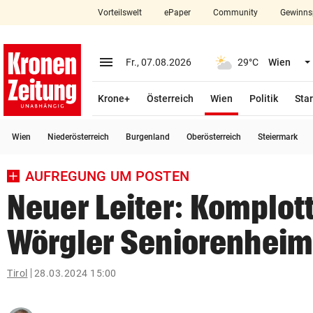
Vorteilswelt
ePaper
Community
Gewinns
close
Schließen
menu
Menü aufklappen
Fr., 07.08.2026
29°C
Wien
Abonnieren
(ausgewählt)
Krone+
Österreich
Wien
Politik
Star
account_circle
arrow_right
Anmelden
Wien
Niederösterreich
Burgenland
Oberösterreich
Steiermark
pin_drop
arrow_right
Bundesland auswäh
Wien
AUFREGUNG UM POSTEN
bookmark
Merkliste
Neuer Leiter: Komplot
Wörgler Seniorenheim
Suchbegriff
search
eingeben
Tirol
28.03.2024 15:00