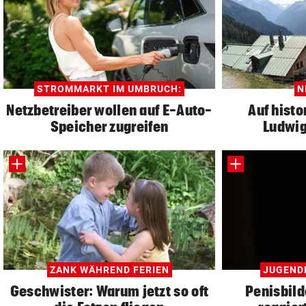
STROMMARKT IM UMBRUCH:
N
Netzbetreiber wollen auf E-Auto-
Auf histo
Speicher zugreifen
Ludwig
ZANK WÄHREND FERIEN
JUGEND
Geschwister: Warum jetzt so oft
Penisbild