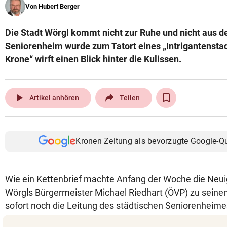
Von
Hubert Berger
© Krone Multimedia GmbH & Co KG 2026
Muthgasse 2, 1190 Wien
Die Stadt Wörgl kommt nicht zur Ruhe und nicht aus d
Seniorenheim wurde zum Tatort eines „Intrigantenstade
Krone“ wirft einen Blick hinter die Kulissen.
play_arrow
Artikel anhören
Teilen
Kronen Zeitung als bevorzugte Google-Q
Wie ein Kettenbrief machte Anfang der Woche die Neui
Wörgls Bürgermeister Michael Riedhart (ÖVP) zu sein
sofort noch die Leitung des städtischen Seniorenheim