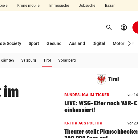
piele
Krone mobile
Immosuche
Jobsuche
Bazar
search
account_circle
Menü aufklappen
Suchen
s & Society
Sport
Gesund
Ausland
Digital
Motor
Wir
(ausgewählt)
Kärnten
Salzburg
Tirol
Vorarlberg
len
Tirol
t im
BUNDESLIGA IM TICKER
vor 1
LIVE: WSG-Elfer nach VAR-
einkassiert!
KRITIK AUS POLITIK
vor 2
Theater stellt Planschbecke