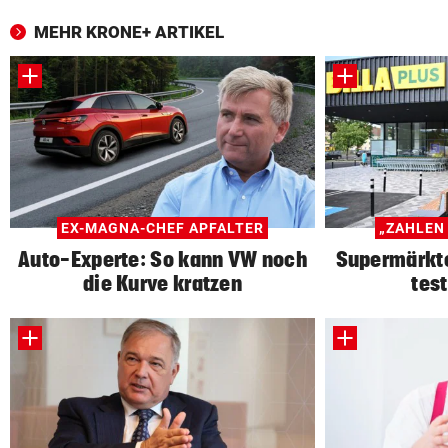
MEHR KRONE+ ARTIKEL
EX-MAGNA-CHEF APFALTER
„ZAHLEN
Auto-Experte: So kann VW noch
Supermärkte
die Kurve kratzen
tes