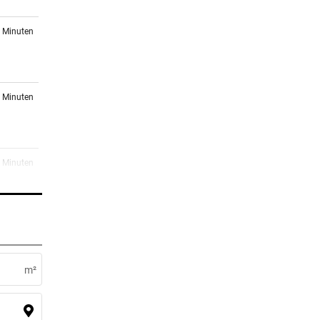
7 Minuten
8 Minuten
3 Minuten
k
er Stunde
m²
er Stunde
Pleite