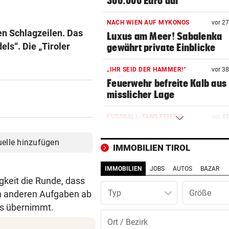
300.000 Euro auf
NACH WIEN AUF MYKONOS
vor 2
en Schlagzeilen. Das
Luxus am Meer! Sabalenka
ls“. Die „Tiroler
gewährt private Einblicke
„IHR SEID DER HAMMER!“
vor 3
Feuerwehr befreite Kalb aus
misslicher Lage
FUSSBALL-FANS FEIERN
vor 4
Hochgefühle dank Comebac
eines Kult-Sponsors
uelle hinzufügen
IMMOBILIEN TIROL
LIEFERING VERLIERT
vor ein
IMMOBILIEN
JOBS
AUTOS
BAZAR
Enttäuschende Zweitliga-
gkeit die Runde, dass
Rückkehr nach Grödig
Typ
en anderen Aufgaben ab
es übernimmt.
2. LIGA – 2. RUNDE
vor ein
Fehlstart komplett! Nächste 