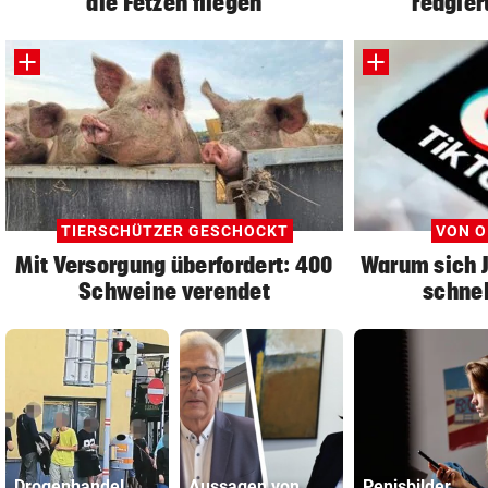
die Fetzen fliegen
reagier
TIERSCHÜTZER GESCHOCKT
VON O
Mit Versorgung überfordert: 400
Warum sich 
Schweine verendet
schnel
Drogenhandel
Aussagen von
Penisbilder