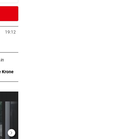
er Stunde
r:
19:12
Tab öffnen
er Stunde
ffnen
nier
 in
e Krone
er Stunde
dank
er Stunde
 ruft
er Stunde