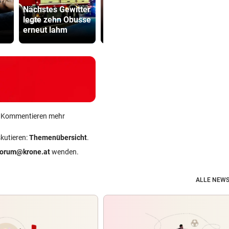
Nächstes Gewitter
Polin Niewiadoma
Sager wirkt
legte zehn Obusse
triumphiert am
Mütter-Auf
erneut lahm
Mont Ventoux
gegen Kanz
ein Kommentieren mehr
skutieren:
Themenübersicht
.
forum@krone.at
wenden.
ALLE NEWS