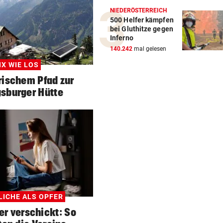
NIEDERÖSTERREICH
500 Helfer kämpfen
bei Gluthitze gegen
Inferno
140.242
mal gelesen
IX WIE LOS
rischem Pfad zur
sburger Hütte
LICHE ALS OPFER
er verschickt: So