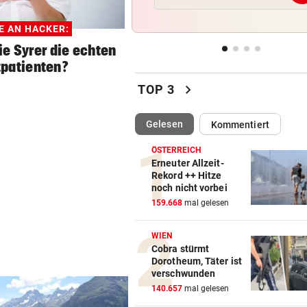
„Etwas wie 2015 wird Europa
mehr passieren!“
E AN HACKER:
ie Syrer die echten
WETTER IN ÖSTERREICH
vor 
patienten?
Hier kann es heute Nacht
chevron_right
ordentlich gewittern
TOP 3
RED BULL SALZBURG/WAC
vor 
(ausgewählt)
Gelesen
Kommentiert
Verhounig mit Klausel, Verhä
am Prüfstand
ÖSTERREICH
Erneuter Allzeit-
Rekord ++ Hitze
VARIABLE OFFENSIVE
vor 
noch nicht vorbei
Rapids System? „Lassen de
159.668
mal gelesen
Jungs alle Freiheiten!“
WIEN
Cobra stürmt
Dorotheum, Täter ist
verschwunden
140.657
mal gelesen