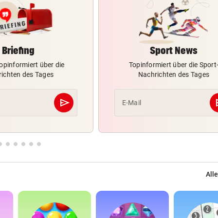
Briefing
Sport News
opinformiert über die
Topinformiert über die Sport
ichten des Tages
Nachrichten des Tages
send
s
E-Mail
Abschicken
Alle