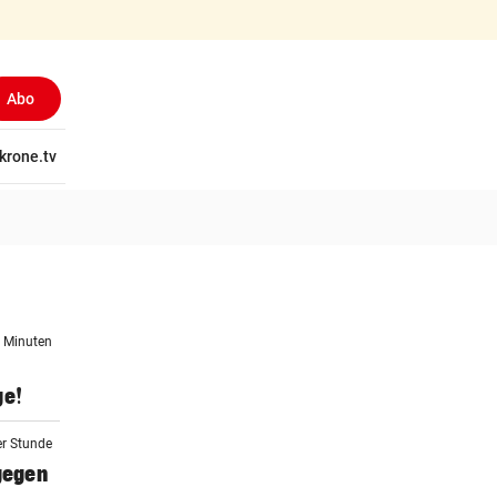
Abo
tschaft
krone.tv
Wissen
Gericht
Kolumnen
Freizeit
Reise
Ti
5 Minuten
ge!
er Stunde
 gegen