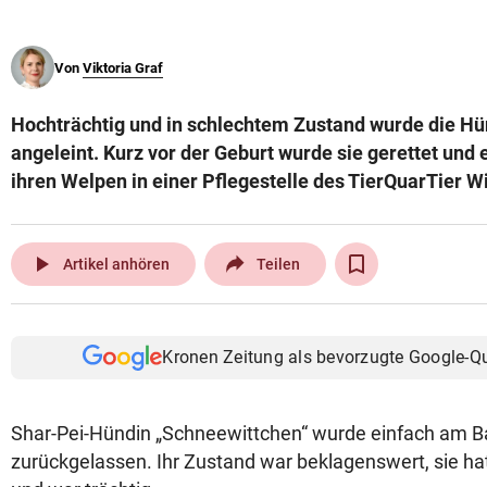
© Krone Multimedia GmbH & Co KG 2026
Muthgasse 2, 1190 Wien
Von
Viktoria Graf
Hochträchtig und in schlechtem Zustand wurde die H
angeleint. Kurz vor der Geburt wurde sie gerettet und e
ihren Welpen in einer Pflegestelle des TierQuarTier W
play_arrow
Artikel anhören
Teilen
Kronen Zeitung als bevorzugte Google-Q
Shar-Pei-Hündin „Schneewittchen“ wurde einfach am Ba
zurückgelassen. Ihr Zustand war beklagenswert, sie h