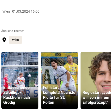
Wien
01.03.2024 16:00
Ähnliche Themen
Wien
Enttäuschende
Fehlstart
Zweitliga-
komplett! Nächste
Regiestar: „Jed
Rückkehr nach
Pleite für St.
will von mir ein
Grödig
Pölten
Erfolgsrezept“