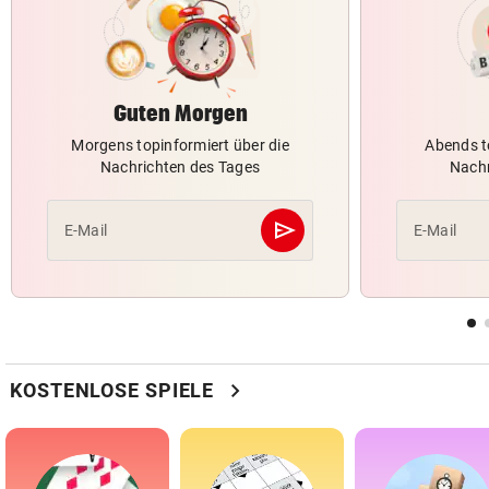
Guten Morgen
Morgens topinformiert über die
Abends t
Nachrichten des Tages
Nachr
send
E-Mail
E-Mail
Abschicken
chevron_right
KOSTENLOSE SPIELE