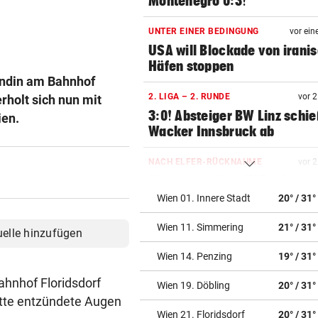
Montenegro 0:3!
UNTER EINER BEDINGUNG
vor ein
USA will Blockade von irani
Häfen stoppen
ündin am Bahnhof
2. LIGA – 2. RUNDE
vor 
rholt sich nun mit
3:0! Absteiger BW Linz schie
ien.
Wacker Innsbruck ab
NACH ELFER-RÜCKNAHME
vor 
Hinterseer über VAR: „Ist ei
absoluter Skandal!“
Wien 01. Innere Stadt
20° / 31°
Wien 11. Simmering
21° / 31°
WEGEN CEUTA-KRISE
vor 
uelle hinzufügen
Spanien kontert: Jetzt
Wien 14. Penzing
19° / 31°
Grenzkontrollen für Italien
hnhof Floridsdorf
Wien 19. Döbling
20° / 31°
SONNTAG NOCH IM KASTEN
vor 
atte entzündete Augen
Klubs aus Holland und Italie
Wien 21. Floridsdorf
20° / 31°