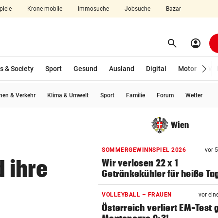
piele
Krone mobile
Immosuche
Jobsuche
Bazar
search
account_circle
Menü aufklappen
Suchen
s & Society
Sport
Gesund
Ausland
Digital
Motor
Wir
en & Verkehr
Klima & Umwelt
Sport
Familie
Forum
Wetter
len
Wien
SOMMERGEWINNSPIEL 2026
vor 
 ihre
Wir verlosen 22 x 1
Getränkekühler für heiße Ta
VOLLEYBALL – FRAUEN
vor ein
Österreich verliert EM-Test