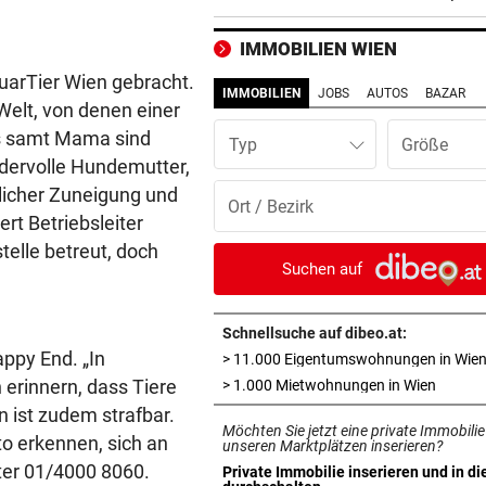
locken WAC-Goalie
IMMOBILIEN WIEN
BEI BARESI-ABSCHIED
vor 
QuarTier Wien gebracht.
Brasilien-Legende schockt 
IMMOBILIEN
JOBS
AUTOS
BAZAR
Welt, von denen einer
mit Mallet-Finger
ys samt Mama sind
Typ
KIND UND PARTNER TOT
vor 
ndervolle Hundemutter,
Traktor-Unglück: Mutter (36
hlicher Zuneigung und
meldet sich zu Wort
rt Betriebsleiter
telle betreut, doch
STRATEGIE FEHLT
vor 
Suchen auf
Schutz vor Drohnen? Österr
hat keinen Plan
Schnellsuche auf dibeo.at:
ppy End. „In
> 11.000 Eigentumswohnungen in Wie
LÄNDLE-KICKER SIEGEN
vor 
erinnern, dass Tiere
in neue
> 1.000 Mietwohnungen in Wien
3:1 nach 0:1! Altach dreht De
gegen WSG Tirol
 ist zudem strafbar.
Möchten Sie jetzt eine private Immobilie
to erkennen, sich an
unseren Marktplätzen inserieren?
KRITIK AUS POLITIK
vor 
ter 01/4000 8060.
Private Immobilie inserieren und in di
in neuem Tab öffnen