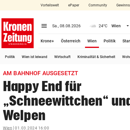
Vorteilswelt
ePaper
Community
Gewinns
close
Schließen
menu
Menü aufklappen
Sa., 08.08.2026
24°C
Wien
Abonnieren
(ausgewählt)
Krone+
Österreich
Wien
Politik
Star
account_circle
arrow_right
Anmelden
Politik
Wien ist leiwand
Wirtschaft
Kriminalität & Sicherheit
Wohn
pin_drop
arrow_right
Bundesland auswäh
Wien
AM BAHNHOF AUSGESETZT
bookmark
Merkliste
Happy End für
„Schneewittchen“ und
Suchbegriff
search
eingeben
Welpen
Wien
01.03.2024 16:00