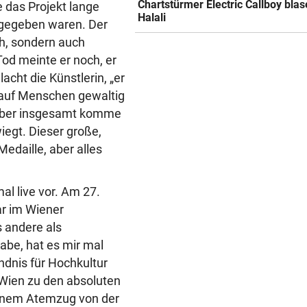
Chartstürmer Electric Callboy bla
 das Projekt lange
Halali
rgegeben waren. Der
ch, sondern auch
od meinte er noch, er
lacht die Künstlerin, „er
s auf Menschen gewaltig
, aber insgesamt komme
egt. Dieser große,
Medaille, aber alles
l live vor. Am 27.
ar im Wiener
s andere als
abe, hat es mir mal
ändnis für Hochkultur
 Wien zu den absoluten
 einem Atemzug von der