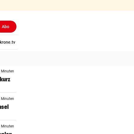
Abo
tschaft
krone.tv
Wissen
Gericht
Kolumnen
Freizeit
Reise
Ti
2 Minuten
 kurz
1 Minuten
hsel
8 Minuten