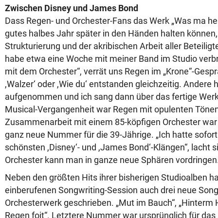
Zwischen Disney und James Bond
Dass Regen- und Orchester-Fans das Werk „Was ma heu
gutes halbes Jahr später in den Händen halten können, 
Strukturierung und der akribischen Arbeit aller Beteilig
habe etwa eine Woche mit meiner Band im Studio verb
mit dem Orchester“, verrät uns Regen im „Krone“-Gespr
,Walzer‘ oder ,Wie du‘ entstanden gleichzeitig. Andere
aufgenommen und ich sang dann über das fertige Werk 
Musical-Vergangenheit war Regen mit opulenten Tönen 
Zusammenarbeit mit einem 85-köpfigen Orchester war 
ganz neue Nummer für die 39-Jährige. „Ich hatte sofor
schönsten ,Disney‘- und ,James Bond‘-Klängen“, lacht s
Orchester kann man in ganze neue Sphären vordringen.
Neben den größten Hits ihrer bisherigen Studioalben ha
einberufenen Songwriting-Session auch drei neue Song
Orchesterwerk geschrieben. „Mut im Bauch“, „Hinterm 
Regen foit“. Letztere Nummer war ursprünglich für da