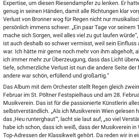
Expertise, um diesen Riesendampfer zu lenken. Er hatte
genug in seinen Händen, damit alle Richtungen klar vo
Verlust von Bronner wog für Regen nicht nur musikalis
persönlich immens schwer. „Ein paar Tage vor seinem T
mache sich Sorgen, weil alles viel zu gut laufen würde“, 
ist auch deshalb so schwer vermisst, weil sein Einflus
war. Ich hätte mir gerne noch mehr von ihm abgeholt
ich immer mehr zur Überzeugung, dass das Licht überwi
tiefe, schmerzliche Verlust ist nun die andere Seite der 
andere war schön, erfüllend und großartig.“
Das Album mit dem Orchester stellt Regen gleich zweima
Februar im St. Pöltner Festspielhaus und am 28. Febru
Musikverein. Das ist für die passionierte Künstlerin alle
selbstverständlich. „Als ich Musikverein Wien gelesen h
das ,Heu runterghaut‘“, lacht sie laut auf, „so viel Verst
habe ich schon, dass ich weiß, dass der Musikverein in
Top-Adressen der Klassikwelt gehört. Da reden wir in