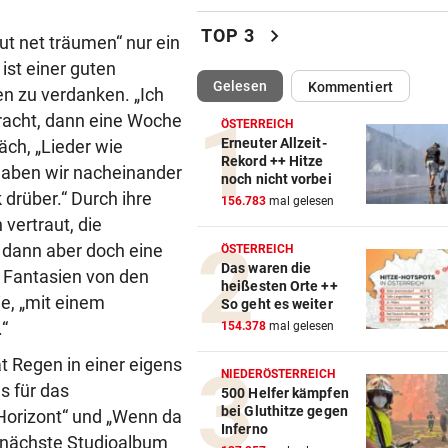
33,02 Grad Celsius im Mitte
chevron_right
TOP 3
t net träumen“ nur ein
gemessen!
ist einer guten
(ausgewählt)
Gelesen
Kommentiert
LUCKENEDERS HIGHLIGHT
vor 
ten zu verdanken. „Ich
„Auf das Foto bin ich stolz – 
racht, dann eine Woche
ÖSTERREICH
die Gelbe auch“
Erneuter Allzeit-
äch, „Lieder wie
Rekord ++ Hitze
 haben wir nacheinander
noch nicht vorbei
NACH ÜBERFALL IN WIEN
vor 
drüber.“ Durch ihre
156.783
mal gelesen
Cobra stürmt Dorotheum, Tät
vertraut, die
verschwunden
dann aber doch eine
ÖSTERREICH
Das waren die
t Fantasien von den
TROTZ FIFA-RÜCKZIEHER
vor 
heißesten Orte ++
Knallhart! UEFA droht schon
ie, „mit einem
So geht es weiter
wieder mit WM-Boykott
“
154.378
mal gelesen
t Regen in einer eigens
WIENS KULTURSTADTRÄTIN
vor 
NIEDERÖSTERREICH
s für das
„Habe Fiakerlied mit dem
500 Helfer kämpfen
bei Gluthitze gegen
Bürgermeister gesungen“
Horizont“ und „Wenn da
Inferno
s nächste Studioalbum