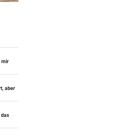
2 Stunden
2 Stunden
2 Stunden
t mir
t, aber
s das