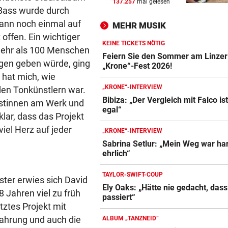
137.257
mal gelesen
2. LIGA
vor 
-Bass wurde durch
Wacker fordert den großen
dann noch einmal auf
MEHR MUSIK
Aufstiegsfavoriten
ffen. Ein wichtiger
KEINE TICKETS NÖTIG
mehr als 100 Menschen
FIFA IN DER KRITIK
vor 
Feiern Sie den Sommer am Linzer
ngen geben würde, ging
Wie Infantino jetzt in den
„Krone“-Fest 2026!
t hat mich, wie
Angriffsmodus schaltet
„KRONE“-INTERVIEW
en Tonkünstlern war.
LEIPZIGS SEIWALD
vor 
Bibiza: „Der Vergleich mit Falco is
istinnen am Werk und
egal“
„Er ist wie der Liebling aller
 klar, dass das Projekt
Schwiegermütter!“
viel Herz auf jeder
„KRONE“-INTERVIEW
Sabrina Setlur: „Mein Weg war har
ehrlich“
TAYLOR-SWIFT-COUP
ter erwies sich David
Ely Oaks: „Hätte nie gedacht, das
 Jahren viel zu früh
passiert“
tztes Projekt mit
fahrung und auch die
ALBUM „TANZNEID“