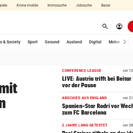
piele
Krone mobile
Immosuche
Jobsuche
Bazar
search
account_circle
Menü aufklappen
Suchen
s & Society
Sport
Gesund
Ausland
Digital
Motor
Wir
len
CONFERENCE LEAGUE
vor 1
LIVE: Austria trifft bei Beitar
mit
vor der Pause
n
ABSCHIED AUS ENGLAND
vor 2
Spanien-Star Rodri vor Wec
zum FC Barcelona
2 JAHRE LANG GETESTET
vor 2