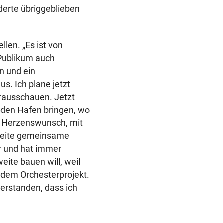
nderte übriggeblieben
llen. „Es ist von
 Publikum auch
n und ein
s. Ich plane jetzt
rausschauen. Jetzt
 den Hafen bringen, wo
den Herzenswunsch, mit
zweite gemeinsame
r und hat immer
ite bauen will, weil
 dem Orchesterprojekt.
verstanden, dass ich