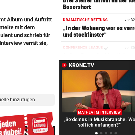
Drei Steirer tüfteln an der i
Boxershort
mt Album und Auftritt
DRAMATISCHE RETTUNG
vor 3
ntelte mit dem
„In der Wohnung war es ver
und stockfinster“
ulent und schrieb für
nterview verrät sie,
CONFERENCE LEAGUE
vor 3
Später Doppelschlag fixiert
Rapid-Sieg in Estland
KRONE.TV
60 MILLIONEN € SCHADEN
vor 4
Warten auf Hitze-Hilfen der
Regierung geht weiter
uelle hinzufügen
MITTEN IN HITZEWELLE
vor ein
Irre! Salzburg – Pafos wegen
MATHEA IM INTERVIEW
Sintflut unterbrochen
„Sexismus in Musikbranche: W
soll ich anfangen?“
42,2 GRAD!
vor ein