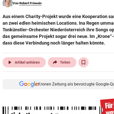
Von
Robert Fröwein
© Krone Multimedia GmbH & Co KG 2026
Muthgasse 2, 1190 Wien
Aus einem Charity-Projekt wurde eine Kooperation sa
an zwei edlen heimischen Locations. Ina Regen umma
Tonkünstler-Orchester Niederösterreich ihre Songs op
das gemeinsame Projekt sogar drei neue. Im „Krone“-I
dass diese Verbindung noch länger halten könnte.
play_arrow
Artikel anhören
Teilen
Kronen Zeitung als bevorzugte Google-Q