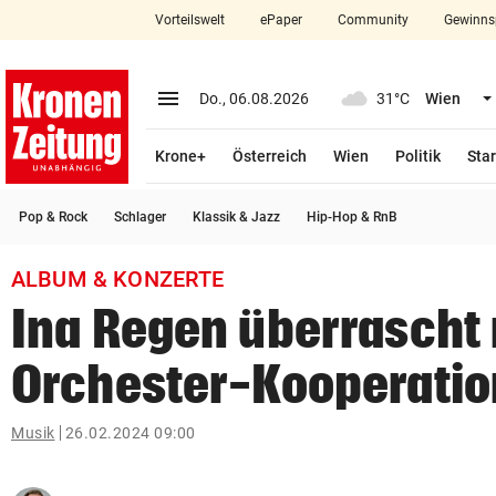
Vorteilswelt
ePaper
Community
Gewinns
close
Schließen
menu
Menü aufklappen
Do., 06.08.2026
31°C
Wien
Abonnieren
Krone+
Österreich
Wien
Politik
Star
account_circle
arrow_right
Anmelden
Pop & Rock
Schlager
Klassik & Jazz
Hip-Hop & RnB
pin_drop
arrow_right
Bundesland auswäh
Wien
ALBUM & KONZERTE
bookmark
Merkliste
Ina Regen überrascht 
Orchester-Kooperatio
Suchbegriff
search
eingeben
Musik
26.02.2024 09:00