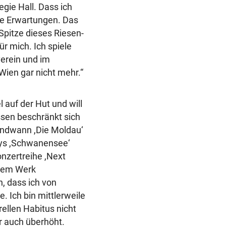
egie Hall. Dass ich
alle Erwartungen. Das
Spitze dieses Riesen-
ür mich. Ich spiele
verein und im
Wien gar nicht mehr.“
l auf der Hut und will
ssen beschränkt sich
endwann ,Die Moldau‘
kys ,Schwanensee‘
onzertreihe ,Next
inem Werk
, dass ich von
. Ich bin mittlerweile
ellen Habitus nicht
 auch überhöht.