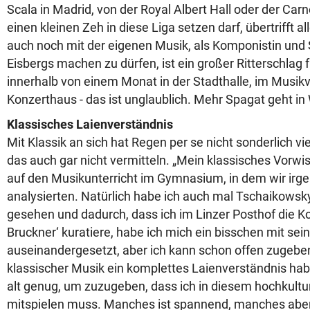
Scala in Madrid, von der Royal Albert Hall oder der Carn
einen kleinen Zeh in diese Liga setzen darf, übertrifft 
auch noch mit der eigenen Musik, als Komponistin und 
Eisbergs machen zu dürfen, ist ein großer Ritterschlag f
innerhalb von einem Monat in der Stadthalle, im Musik
Konzerthaus - das ist unglaublich. Mehr Spagat geht in 
Klassisches Laienverständnis
Mit Klassik an sich hat Regen per se nicht sonderlich vie
das auch gar nicht vermitteln. „Mein klassisches Vorwi
auf den Musikunterricht im Gymnasium, in dem wir irg
analysierten. Natürlich habe ich auch mal Tschaikows
gesehen und dadurch, dass ich im Linzer Posthof die K
Bruckner‘ kuratiere, habe ich mich ein bisschen mit se
auseinandergesetzt, aber ich kann schon offen zugeben
klassischer Musik ein komplettes Laienverständnis habe
alt genug, um zuzugeben, dass ich in diesem hochkultur
mitspielen muss. Manches ist spannend, manches aber