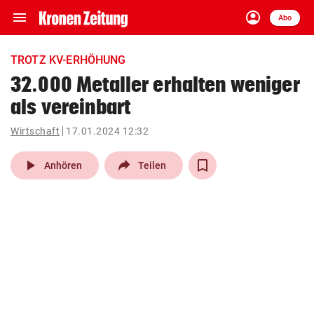
menu
account_circle
Navigation
Anmelden
Abo
close
Schließen
ein-/ausklappen
TROTZ KV-ERHÖHUNG
Abonnieren
32.000 Metaller erhalten weniger
als vereinbart
account_circle
arrow_right
Anmelden
Wirtschaft
17.01.2024 12:32
pin_drop
arrow_right
Bundesland auswäh
Wien
play_arrow
Anhören
Teilen
bookmark
Merkliste
Suchbegriff
search
eingeben