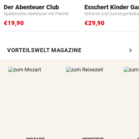
Der Abenteuer Club
Spielerische Abenteuer mit Piatnik
Schürze und Gartengerätet
€19,90
€29,90
chevron_right
VORTEILSWELT MAGAZINE