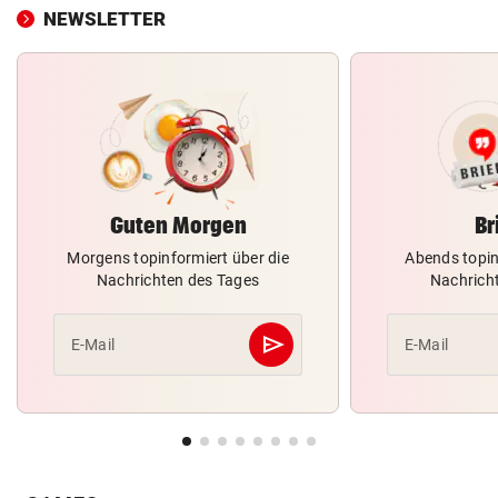
NEWSLETTER
Guten Morgen
Br
Morgens topinformiert über die
Abends topin
Nachrichten des Tages
Nachrich
send
E-Mail
E-Mail
Abschicken