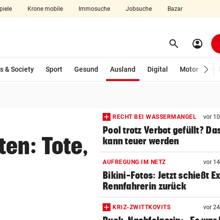
piele
Krone mobile
Immosuche
Jobsuche
Bazar
search
account_circle
Menü aufklappen
Suchen
(ausgewählt)
s & Society
Sport
Gesund
Ausland
Digital
Motor
Wir
len
RECHT BEI WASSERMANGEL
vor 1
Pool trotz Verbot gefüllt? Da
en: Tote,
kann teuer werden
AUFREGUNG IM NETZ
vor 1
Bikini-Fotos: Jetzt schießt E
Rennfahrerin zurück
KRIZ-ZWITTKOVITS
vor 2