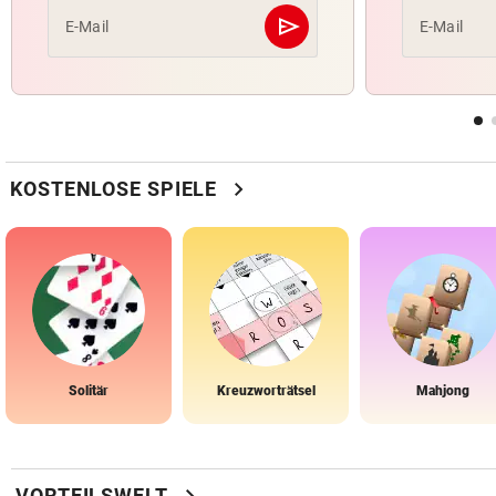
send
E-Mail
E-Mail
Abschicken
chevron_right
KOSTENLOSE SPIELE
Solitär
Kreuzworträtsel
Mahjong
VORTEILSWELT