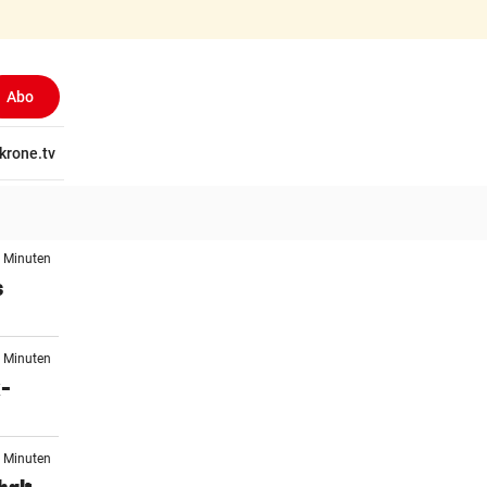
Abo
tschaft
krone.tv
Wissen
Gericht
Kolumnen
Freizeit
Reise
Ti
0 Minuten
s
4 Minuten
x-
4 Minuten