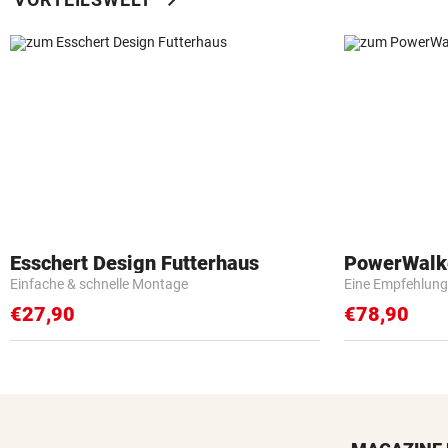
chevron_right
Esschert Design Futterhaus
PowerWalk
Einfache & schnelle Montage
Eine Empfehlung
€27,90
€78,90