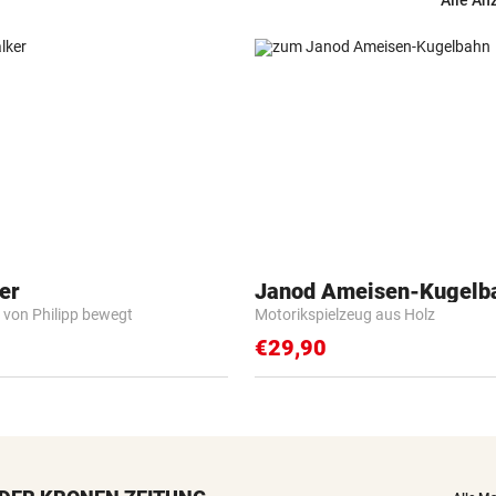
Alle An
er
Janod Ameisen-Kugelb
 von Philipp bewegt
Motorikspielzeug aus Holz
€29,90