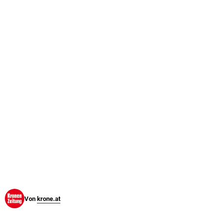
© Krone Multimedia GmbH & Co KG 2026
Muthgasse 2, 1190 Wien
Von
krone.at