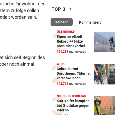
sische Einwohner der
Sieg! Erfolgreiches Debüt fü
chevron_right
TOP 3
tern zufolge sollen
Senft in Karlsruhe
delt worden sein.
(ausgewählt)
Gelesen
Kommentiert
BUNDESLIGA IM TICKER
vor ein
LIVE ab 17 Uhr: GAK gegen Au
ÖSTERREICH
Lustenau
Erneuter Allzeit-
Rekord ++ Hitze
noch nicht vorbei
ALLES WAR KLAR, DANN
vor 
161.299
mal gelesen
Überraschende Gründe: Tran
t sich seit Beginn des
Drama um Ilzer-Ass!
ober noch einmal
WIEN
Cobra stürmt
GERICHTSENTSCHEIDUNG
vor 
Dorotheum, Täter ist
ÖAMTC nicht gerufen: 130 Eu
verschwunden
Strafe für Lenker
142.729
mal gelesen
NACH ARBEIT IM EINSATZ
vor 
NIEDERÖSTERREICH
60 Alarme zu Waldbränden i
500 Helfer kämpfen
bei Gluthitze gegen
einer Woche
Inferno