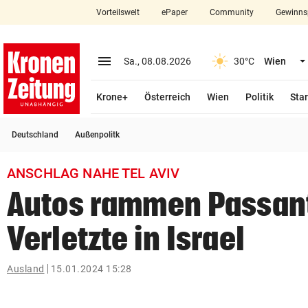
Vorteilswelt
ePaper
Community
Gewinns
close
Schließen
menu
Menü aufklappen
Sa., 08.08.2026
30°C
Wien
Abonnieren
Krone+
Österreich
Wien
Politik
Star
account_circle
arrow_right
Anmelden
Deutschland
Außenpolitk
pin_drop
arrow_right
Bundesland auswäh
Wien
ANSCHLAG NAHE TEL AVIV
bookmark
Merkliste
Autos rammen Passant
Verletzte in Israel
Suchbegriff
search
eingeben
Ausland
15.01.2024 15:28