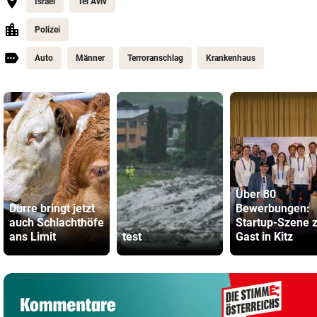
Israel
Tel Aviv
Polizei
Auto
Männer
Terroranschlag
Krankenhaus
Über 80
Dürre bringt jetzt
Bewerbungen:
auch Schlachthöfe
Startup-Szene 
ans Limit
test
Gast in Kitz