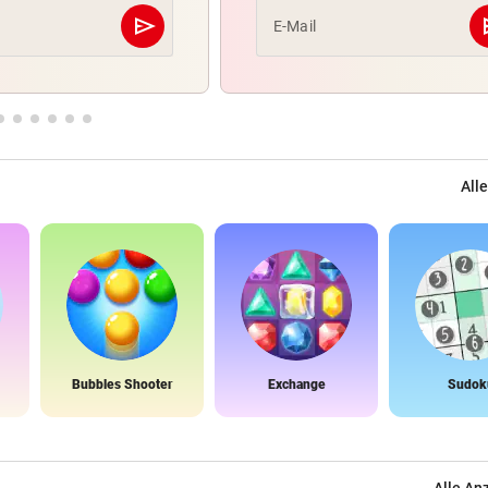
send
s
E-Mail
Abschicken
Alle
Bubbles Shooter
Exchange
Sudok