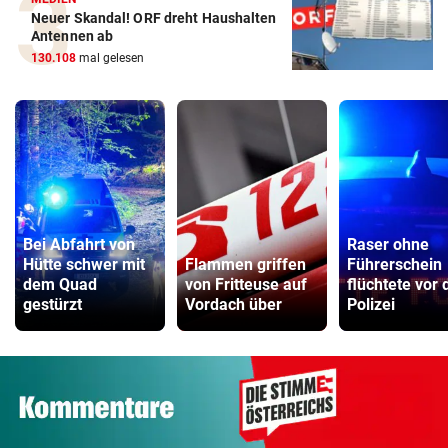
Neuer Skandal! ORF dreht Haushalten
Antennen ab
130.108
mal gelesen
Bei Abfahrt von
Raser ohne
Hütte schwer mit
Flammen griffen
Führerschein
dem Quad
von Fritteuse auf
flüchtete vor 
gestürzt
Vordach über
Polizei