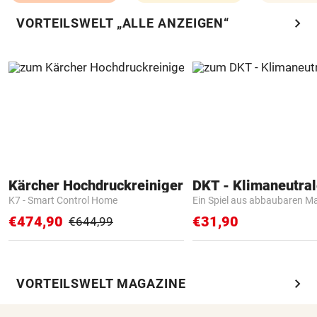
chevron_right
VORTEILSWELT „ALLE ANZEIGEN“
Kärcher Hochdruckreiniger
K7 - Smart Control Home
Ein Spiel aus abbaubaren Ma
€474,90
€31,90
€644,99
chevron_right
VORTEILSWELT MAGAZINE