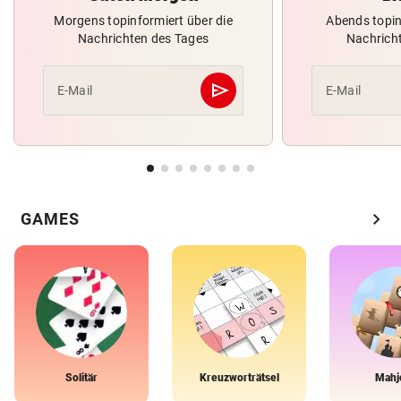
Morgens topinformiert über die
Abends topin
Nachrichten des Tages
Nachrich
send
E-Mail
E-Mail
Abschicken
chevron_right
GAMES
Solitär
Kreuzworträtsel
Mahj