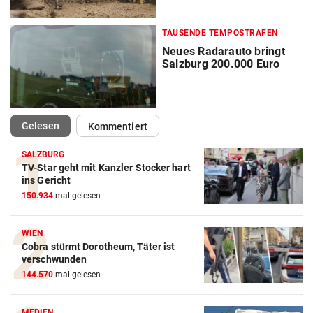
TAUSENDE TEMPOSTRAFEN
Neues Radarauto bringt
Salzburg 200.000 Euro
(ausgewählt)
Gelesen
Kommentiert
SALZBURG
TV-Star geht mit Kanzler Stocker hart
ins Gericht
150.934
mal gelesen
WIEN
Cobra stürmt Dorotheum, Täter ist
verschwunden
144.570
mal gelesen
MEDIEN