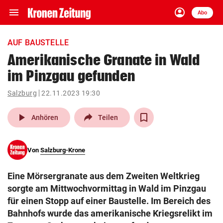
menu
account_circle
Navigation
Anmelden
Abo
close
Schließen
ein-/ausklappen
AUF BAUSTELLE
Abonnieren
Amerikanische Granate in Wald
im Pinzgau gefunden
account_circle
arrow_right
Anmelden
Salzburg
22.11.2023 19:30
pin_drop
arrow_right
Bundesland auswäh
Wien
play_arrow
Anhören
Teilen
bookmark
Merkliste
Von
Salzburg-Krone
Suchbegriff
search
Eine Mörsergranate aus dem Zweiten Weltkrieg
eingeben
sorgte am Mittwochvormittag in Wald im Pinzgau
für einen Stopp auf einer Baustelle. Im Bereich des
Bahnhofs wurde das amerikanische Kriegsrelikt im