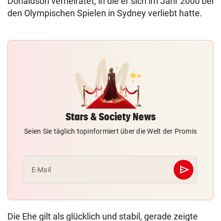
Donaldson verheiratet, in die er sich im Jahr 2000 bei
den Olympischen Spielen in Sydney verliebt hatte.
Stars & Society News
Seien Sie täglich topinformiert über die Welt der Promis
send
E-Mail
Abschicken
Die Ehe gilt als glücklich und stabil, gerade zeigte