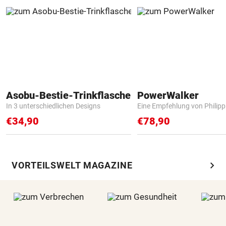
Asobu-Bestie-Trinkflasche
PowerWalker
In 3 unterschiedlichen Designs
Eine Empfehlung von Philip
€34,90
€78,90
chevron_right
VORTEILSWELT MAGAZINE