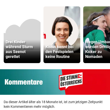
Drei Kinder
Wegen Umba
während Sturm
Kissin kennt bei
wurden Drittli
aus Seenot
den Festspielen
Kicker zu
gerettet
keine Routine
Nomaden
Da dieser Artikel älter als 18 Monate ist, ist zum jetzigen Zeitpunkt
kein Kommentieren mehr möglich.