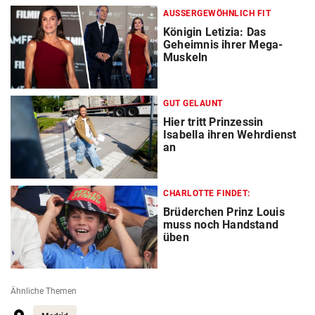
AUSSERGEWÖHNLICH FIT
Königin Letizia: Das
Geheimnis ihrer Mega-
Muskeln
GUT GELAUNT
Hier tritt Prinzessin
Isabella ihren Wehrdienst
an
CHARLOTTE FINDET:
Brüderchen Prinz Louis
muss noch Handstand
üben
Ähnliche Themen