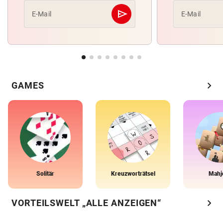
send
E-Mail
E-Mail
Abschicken
chevron_right
GAMES
Solitär
Kreuzworträtsel
Mahj
chevron_right
VORTEILSWELT „ALLE ANZEIGEN“