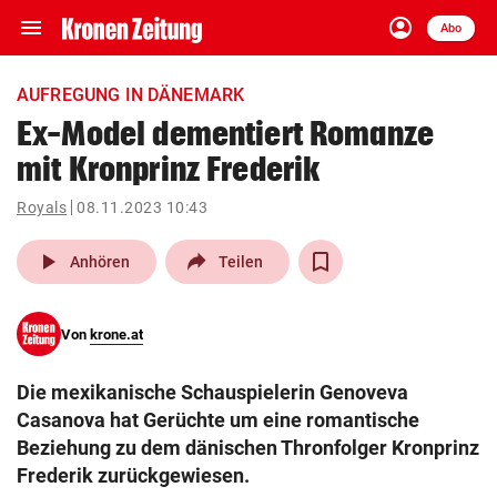
menu
account_circle
Navigation
Anmelden
Abo
close
Schließen
ein-/ausklappen
AUFREGUNG IN DÄNEMARK
Abonnieren
Ex-Model dementiert Romanze
mit Kronprinz Frederik
account_circle
arrow_right
Anmelden
Royals
08.11.2023 10:43
pin_drop
arrow_right
Bundesland auswäh
Wien
play_arrow
Anhören
Teilen
bookmark
Merkliste
Von
krone.at
Suchbegriff
search
Die mexikanische Schauspielerin Genoveva
eingeben
Casanova hat Gerüchte um eine romantische
Beziehung zu dem dänischen Thronfolger Kronprinz
Frederik zurückgewiesen.