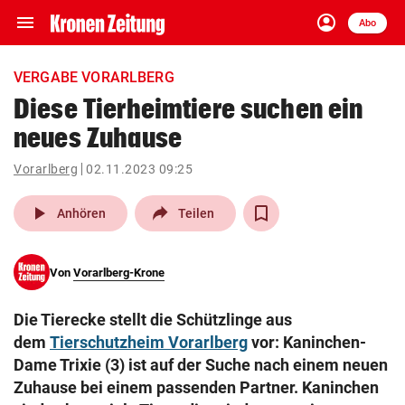
menu
account_circle
Navigation
Anmelden
Abo
close
Schließen
ein-/ausklappen
VERGABE VORARLBERG
Abonnieren
Diese Tierheimtiere suchen ein
neues Zuhause
account_circle
arrow_right
Anmelden
Vorarlberg
02.11.2023 09:25
pin_drop
arrow_right
Bundesland auswäh
Wien
play_arrow
Anhören
Teilen
bookmark
Merkliste
Von
Vorarlberg-Krone
Suchbegriff
search
Die Tierecke stellt die Schützlinge aus
eingeben
dem
Tierschutzheim Vorarlberg
vor: Kaninchen-
Dame Trixie (3) ist auf der Suche nach einem neuen
Zuhause bei einem passenden Partner. Kaninchen