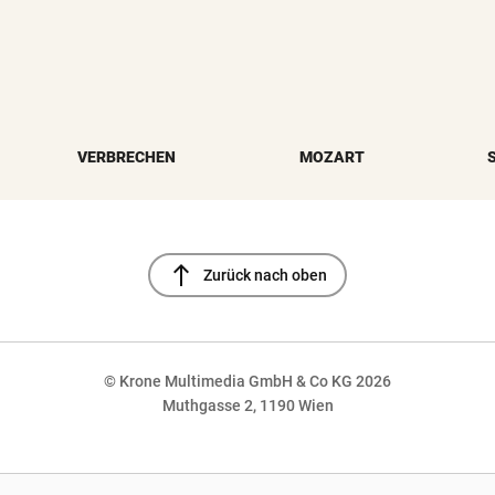
VERBRECHEN
MOZART
north
Zurück nach oben
© Krone Multimedia GmbH & Co KG 2026
Muthgasse 2, 1190 Wien
NaN%