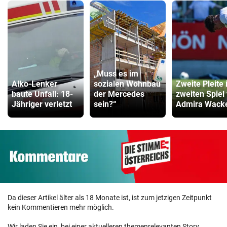
„Muss es im
Alko-Lenker
sozialen Wohnbau
Zweite Pleite
baute Unfall: 18-
der Mercedes
zweiten Spiel 
Jähriger verletzt
sein?“
Admira Wack
Da dieser Artikel älter als 18 Monate ist, ist zum jetzigen Zeitpunkt
kein Kommentieren mehr möglich.
Wir laden Sie ein, bei einer aktuelleren themenrelevanten Story