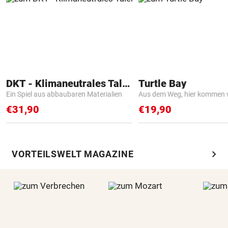
DKT - Klimaneutrales Talent
Turtle Bay
Ein Spiel aus abbaubaren Materialien
Aus dem Weg, hier kommen w
€31,90
€19,90
chevron_right
VORTEILSWELT MAGAZINE