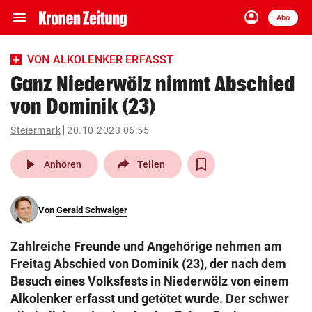
menu
account_circle
Navigation
Anmelden
Abo
close
Schließen
ein-/ausklappen
VON ALKOLENKER ERFASST
Abonnieren
Ganz Niederwölz nimmt Abschied
von Dominik (23)
account_circle
arrow_right
Anmelden
Steiermark
20.10.2023 06:55
pin_drop
arrow_right
Bundesland auswäh
Wien
play_arrow
Anhören
Teilen
bookmark
Merkliste
Von
Gerald Schwaiger
Suchbegriff
search
Zahlreiche Freunde und Angehörige nehmen am
eingeben
Freitag Abschied von Dominik (23), der nach dem
Besuch eines Volksfests in Niederwölz von einem
Alkolenker erfasst und getötet wurde. Der schwer