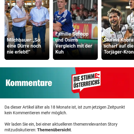
Familie Schopp
Milchbauer:„So
und Osims
Sturms Kobra 
eine Dürre noch
Vergleich mit der
scharf auf die
nie erlebt!“
Kuh
Torjäger-Kron
Da dieser Artikel älter als 18 Monate ist, ist zum jetzigen Zeitpunkt
kein Kommentieren mehr möglich.
Wir laden Sie ein, bei einer aktuelleren themenrelevanten Story
mitzudiskutieren:
Themenübersicht
.