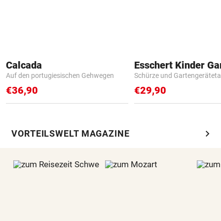
Calcada
Auf den portugiesischen Gehwegen
Schürze und Gartengerätet
€36,90
€29,90
chevron_right
VORTEILSWELT MAGAZINE