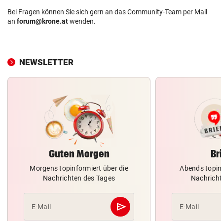
Bei Fragen können Sie sich gern an das Community-Team per Mail
an
forum@krone.at
wenden.
NEWSLETTER
Guten Morgen
Br
Morgens topinformiert über die
Abends topin
Nachrichten des Tages
Nachrich
send
E-Mail
E-Mail
Abschicken