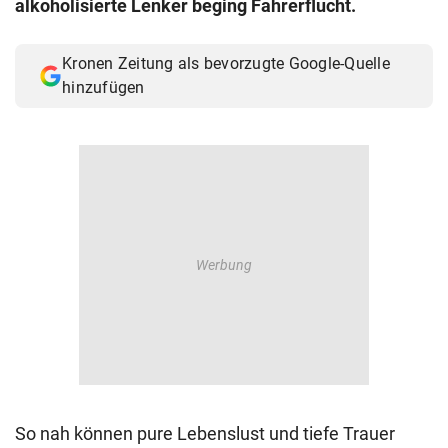
alkoholisierte Lenker beging Fahrerflucht.
© Krone Multimedia GmbH & Co KG 2026
Muthgasse 2, 1190 Wien
Kronen Zeitung als bevorzugte Google-Quelle
hinzufügen
So nah können pure Lebenslust und tiefe Trauer