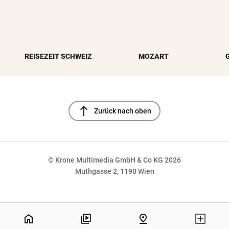
REISEZEIT SCHWEIZ
MOZART
north
Zurück nach oben
© Krone Multimedia GmbH & Co KG 2026
Muthgasse 2, 1190 Wien
NaN%
home
pin_drop