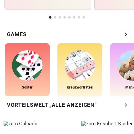
chevron_right
GAMES
Solitär
Kreuzworträtsel
Mahj
chevron_right
VORTEILSWELT „ALLE ANZEIGEN“