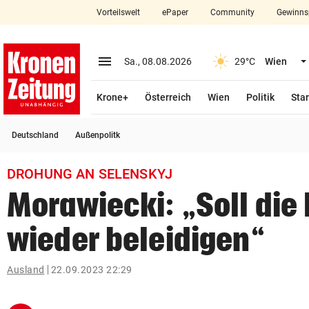
Vorteilswelt
ePaper
Community
Gewinns
close
Schließen
menu
Menü aufklappen
Sa., 08.08.2026
29°C
Wien
Abonnieren
Krone+
Österreich
Wien
Politik
Star
account_circle
arrow_right
Anmelden
Deutschland
Außenpolitk
pin_drop
arrow_right
Bundesland auswäh
Wien
DROHUNG AN SELENSKYJ
bookmark
Merkliste
Morawiecki: „Soll die 
wieder beleidigen“
Suchbegriff
search
eingeben
Ausland
22.09.2023 22:29