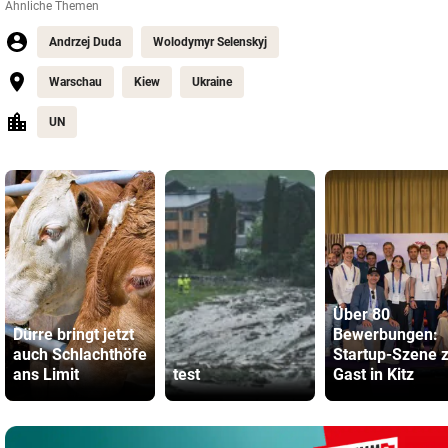
Ähnliche Themen
Andrzej Duda
Wolodymyr Selenskyj
Warschau
Kiew
Ukraine
UN
Über 80
Dürre bringt jetzt
Bewerbungen:
auch Schlachthöfe
Startup-Szene 
ans Limit
test
Gast in Kitz