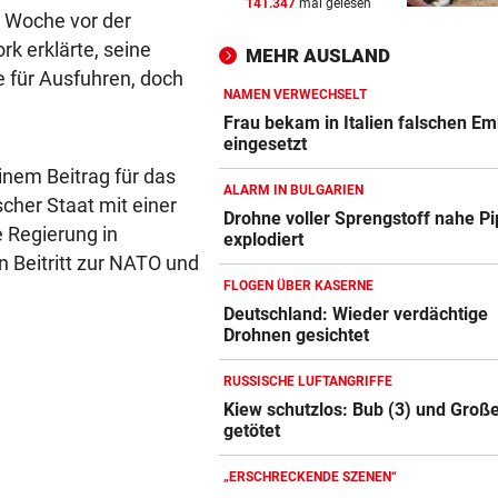
141.347
mal gelesen
WOLLTEN „CHILLEN“
vor 
er Woche vor der
In Gartenhütte eingebrochen
k erklärte, seine
MEHR AUSLAND
Teenies (14) gefasst
 für Ausfuhren, doch
NAMEN VERWECHSELT
MEDIEN BERICHTEN:
vor 
Frau bekam in Italien falschen E
Nach schwerer Krankheit! T
eingesetzt
um Jorge Messi
inem Beitrag für das
ALARM IN BULGARIEN
scher Staat mit einer
ALARM IN BULGARIEN
vor 
Drohne voller Sprengstoff nahe Pi
 Regierung in
explodiert
Drohne voller Sprengstoff n
Beitritt zur NATO und
Pipeline explodiert
FLOGEN ÜBER KASERNE
Deutschland: Wieder verdächtige
Drohnen gesichtet
RUSSISCHE LUFTANGRIFFE
Kiew schutzlos: Bub (3) und Große
getötet
„ERSCHRECKENDE SZENEN“