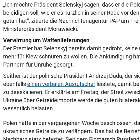
„Ich möchte Präsident Selenskyj sagen, dass er die Pol
beleidigen soll, wie er es kürzlich in seiner Rede vor d
getan hat“, zitierte die Nachrichtenagentur PAP am Fr
Ministerpräsident Morawiecki.
Verwirrung um Waffenlieferungen
Der Premier hat Selenskyj bereits damit gedroht, kein
mehr für Kiew schnüren zu wollen. Die Ankündigung hat
Partnern für Unruhe gesorgt.
Seither ist der polnische Präsident Andrzej Duda, der si
ebenfalls
einen verbalen Ausrutscher
leistete, damit be
zu deeskalieren. Er erklärte am Freitag, der Streit zwis
Ukraine über Getreideimporte werde die guten bilatera
wesentlich belasten.
Polen hatte in der vergangenen Woche beschlossen, das
ukrainisches Getreide zu verlängern. Das hat die Bezi
Nachbarn stark belastet. Seit dem Einmarsch Russlands