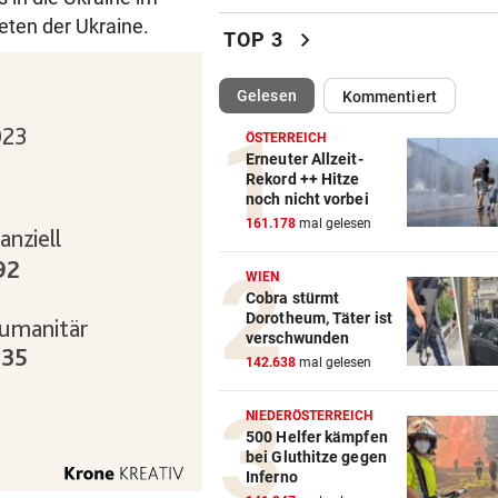
eten der Ukraine.
Reese Witherspoon in große
chevron_right
TOP 3
Sorge um ihren Vater
(ausgewählt)
Gelesen
Kommentiert
JETZT IST ES FIX
vor 
Der FC Arsenal hat einen ne
ÖSTERREICH
Mittelfeldspieler
Erneuter Allzeit-
Rekord ++ Hitze
noch nicht vorbei
MANN (45) HATTE MESSER
vor 
161.178
mal gelesen
Nach Morddrohung: WEGA
stürmte Wohnung in Liesing
WIEN
Cobra stürmt
„STOPPLICHT“-KOLUMNE
vor 
Dorotheum, Täter ist
Wie Schoitl und Gneisser im
verschwunden
„Kaisermühlen Blues“
142.638
mal gelesen
SHOWDOWN IM ORF
vor 
NIEDERÖSTERREICH
Weißmann-Prozess startet 
500 Helfer kämpfen
bei Gluthitze gegen
der Direktorenwahl
Inferno