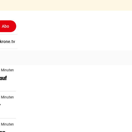
Abo
tschaft
krone.tv
Wissen
Gericht
Kolumnen
Freizeit
Reise
Ti
5 Minuten
auf
1 Minuten
r
4 Minuten