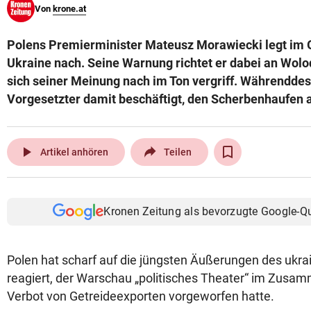
Von
krone.at
© Krone Multimedia GmbH & Co KG 2026
Muthgasse 2, 1190 Wien
Polens Premierminister Mateusz Morawiecki legt im G
Ukraine nach. Seine Warnung richtet er dabei an Wolo
sich seiner Meinung nach im Ton vergriff. Währendde
Vorgesetzter damit beschäftigt, den Scherbenhaufen
play_arrow
Artikel anhören
Teilen
Kronen Zeitung als bevorzugte Google-Q
Polen hat scharf auf die jüngsten Äußerungen des ukra
reagiert, der Warschau „politisches Theater“ im Zus
Verbot von Getreideexporten vorgeworfen hatte.