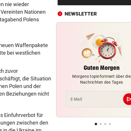
Dürre bringt jetzt auch
en nie wieder
Schlachthöfe ans Limit
en Vereinten Nationen
NEWSLETTER
eitagabend Polens
STATT SCHACHGENIE
vor ein
András Baka soll neuer Präs
Ungarns werden
e neuen Waffenpakete
AUFSTEIGER WILL DUO
vor ein
te bei westlichen
Transfer-Hammer um gleich
ÖFB-Teamspieler?
Guten Morgen
ch zuvor
Morgens topinformiert über die
SCHWERE KOLLISIONEN
vor 
schäftigt, die Situation
Nachrichten des Tages
Tirol: Drei verletzte Biker n
chen Polen und der
heftigen Unfällen
len Beziehungen nicht
se
E-Mail
VOM LAND KÄRNTEN
vor 
Mehr Geld für Kastration vo
 Einfuhrverbot für
Streunerkatzen
ehungen zwischen den
 in die Ukraine im
BEWUSSTLOS AM POOL
vor 