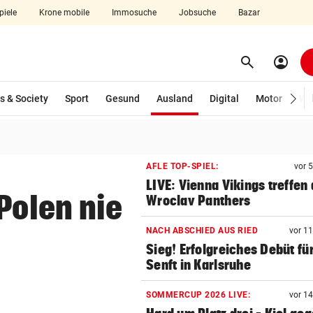
piele
Krone mobile
Immosuche
Jobsuche
Bazar
search
account_circle
Menü aufklappen
Suchen
(ausgewählt)
s & Society
Sport
Gesund
Ausland
Digital
Motor
Wir
len
AFLE TOP-SPIEL:
vor 
LIVE: Vienna Vikings treffen 
Polen nie
Wroclav Panthers
NACH ABSCHIED AUS RIED
vor 1
Sieg! Erfolgreiches Debüt fü
Senft in Karlsruhe
SOMMERCUP 2026 LIVE:
vor 1