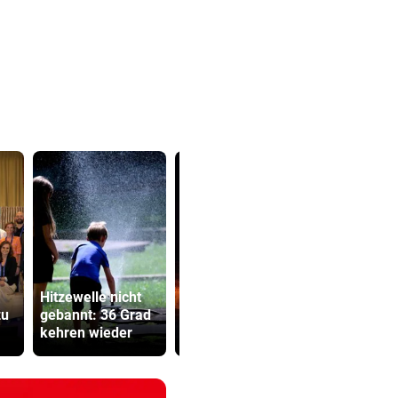
Hitzewelle nicht
Feuerwerkskörper
Bub (4) vo
zu
gebannt: 36 Grad
setzte trockene
(72) versch
kehren wieder
Wiese in Brand
und festge