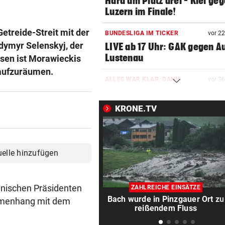
Hard um Platz drei – Kiel ge
Luzern im Finale!
etreide-Streit mit der
BUNDESLIGA IM TICKER
vor 2
dymyr Selenskyj, der
LIVE ab 17 Uhr: GAK gegen Au
Lustenau
ssen ist Morawieckis
 aufzuräumen.
ALLES WAR KLAR, DANN
vor 3
Überraschende Gründe: Tran
Drama um Ilzer-Ass!
KRONE.TV
GERICHTSENTSCHEIDUNG
vor 3
ÖAMTC nicht gerufen: 130 Eu
Strafe für Lenker
uelle hinzufügen
NAMEN VERWECHSELT
vor ein
Frau bekam in Italien falsch
inischen Präsidenten
ZAHLREICHE EINSÄTZE
Embryo eingesetzt
Bach wurde in Pinzgauer Ort zu
ammenhang mit dem
reißendem Fluss
DREIMAL SO VIELE KÜHE
vor ein