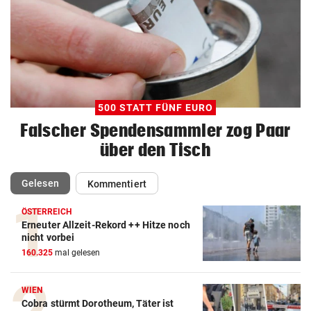
500 STATT FÜNF EURO
Falscher Spendensammler zog Paar
über den Tisch
(ausgewählt)
Gelesen
Kommentiert
ÖSTERREICH
Erneuter Allzeit-Rekord ++ Hitze noch
nicht vorbei
160.325
mal gelesen
WIEN
Cobra stürmt Dorotheum, Täter ist