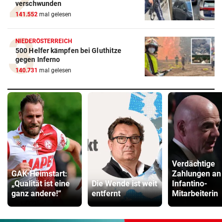
verschwunden
141.552
mal gelesen
NIEDERÖSTERREICH
500 Helfer kämpfen bei Gluthitze
gegen Inferno
140.731
mal gelesen
Verdächtige
GAK-Heimstart:
Zahlungen an
„Qualität ist eine
Die Wende ist weit
Infantino-
ganz andere!“
entfernt
Mitarbeiterin