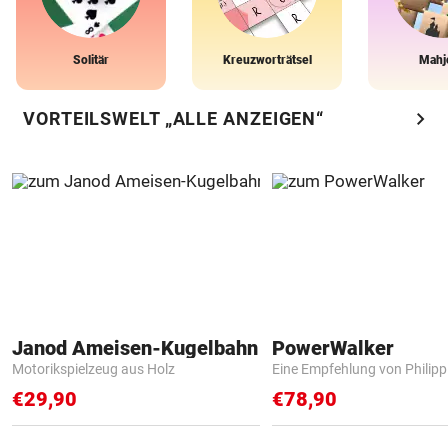
Solitär
Kreuzworträtsel
Mahj
chevron_right
VORTEILSWELT „ALLE ANZEIGEN“
Janod Ameisen-Kugelbahn
PowerWalker
Motorikspielzeug aus Holz
Eine Empfehlung von Philip
€29,90
€78,90