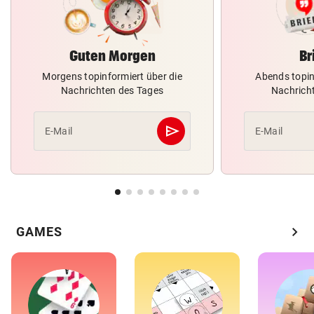
Guten Morgen
Br
Morgens topinformiert über die
Abends topin
Nachrichten des Tages
Nachrich
send
E-Mail
E-Mail
Abschicken
chevron_right
GAMES