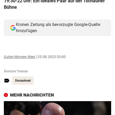
19:30-22 Uhr: Ein ideales Paar auf der Tschauner
© Krone Multimedia GmbH & Co KG 2026
Bühne
Muthgasse 2, 1190 Wien
Kronen Zeitung als bevorzugte Google-Quelle
hinzufügen
Guten Morgen Wien
25.08.2023 03:00
Ähnliche Themen
Donauinsel
MEHR NACHRICHTEN