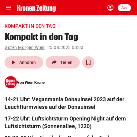
menu
account_circle
Navigation
Anmelden
Abo
close
Schließen
ein-/ausklappen
KOMPAKT IN DEN TAG
Abonnieren
Kompakt in den Tag
account_circle
arrow_right
Guten Morgen Wien
25.08.2023 03:00
Anmelden
play_arrow
Anhören
Teilen
pin_drop
arrow_right
Bundesland auswäh
Wien
bookmark
Von
Wien Krone
Merkliste
14-21 Uhr: Veganmania Donauinsel 2023 auf der
Suchbegriff
search
Leuchtturmwiese auf der Donauinsel
eingeben
17-22 Uhr: Luftsichtsturm Opening Night auf dem
Luftsichtsturm (Sonnenallee, 1220)