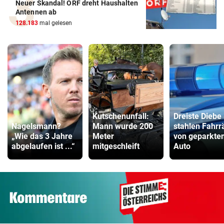
Neuer Skandal! ORF dreht Haushalten
Antennen ab
128.183
mal gelesen
Kutschenunfall:
Dreiste Diebe
Nagelsmann?
Mann wurde 200
stahlen Fahrr
„Wie das 3 Jahre
Meter
von geparkte
abgelaufen ist ...“
mitgeschleift
Auto