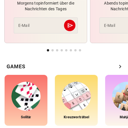
Morgens topinformiert über die
Abends topin
Nachrichten des Tages
Nachrich
send
E-Mail
E-Mail
Abschicken
chevron_right
GAMES
Solitär
Kreuzworträtsel
Mahj