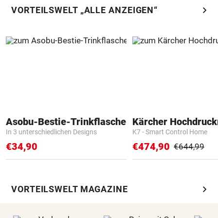
chevron_right
VORTEILSWELT „ALLE ANZEIGEN“
Asobu-Bestie-Trinkflasche
Kärcher Hochdruck
In 3 unterschiedlichen Designs
K7 - Smart Control Home
€34,90
€474,90
€644,99
chevron_right
VORTEILSWELT MAGAZINE