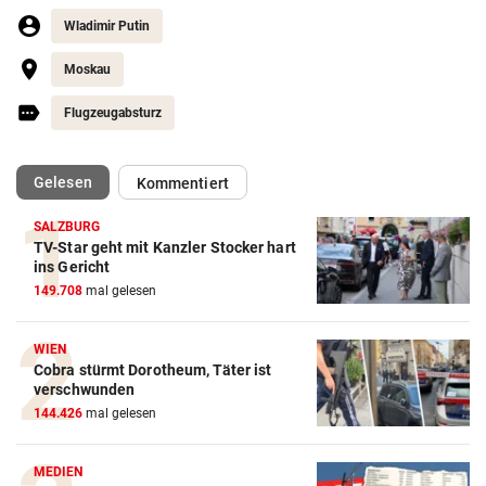
Wladimir Putin
Moskau
Flugzeugabsturz
(ausgewählt)
Gelesen
Kommentiert
SALZBURG
TV-Star geht mit Kanzler Stocker hart
ins Gericht
149.708
mal gelesen
WIEN
Cobra stürmt Dorotheum, Täter ist
verschwunden
144.426
mal gelesen
MEDIEN