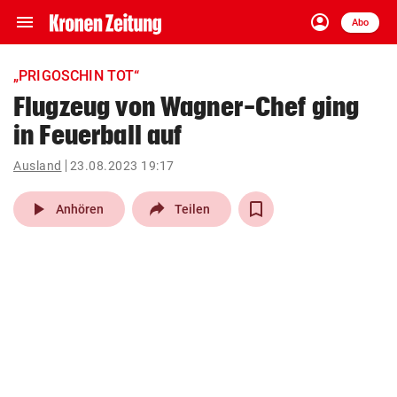
menu
account_circle
Navigation
Anmelden
Abo
close
Schließen
ein-/ausklappen
„PRIGOSCHIN TOT“
Abonnieren
Flugzeug von Wagner-Chef ging
in Feuerball auf
account_circle
arrow_right
Anmelden
Ausland
23.08.2023 19:17
pin_drop
arrow_right
Bundesland auswäh
Wien
play_arrow
Anhören
Teilen
bookmark
Merkliste
Suchbegriff
search
eingeben