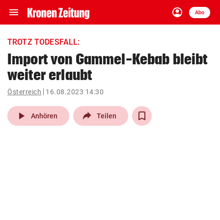
menu
account_circle
Navigation
Anmelden
Abo
close
Schließen
ein-/ausklappen
TROTZ TODESFALL:
Abonnieren
Import von Gammel-Kebab bleibt
weiter erlaubt
account_circle
arrow_right
Anmelden
Österreich
16.08.2023 14:30
pin_drop
arrow_right
Bundesland auswäh
Wien
play_arrow
Anhören
Teilen
bookmark
Merkliste
Suchbegriff
search
eingeben