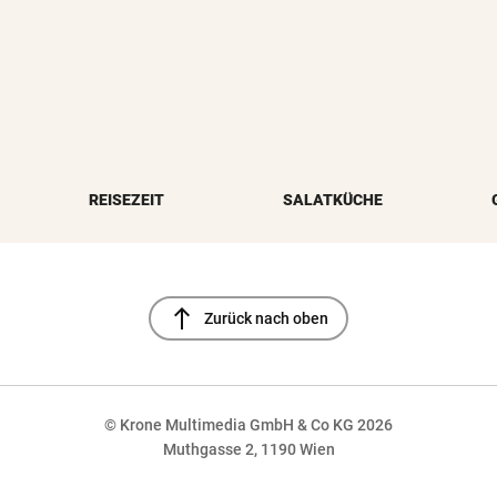
REISEZEIT
SALATKÜCHE
north
Zurück nach oben
© Krone Multimedia GmbH & Co KG 2026
Muthgasse 2, 1190 Wien