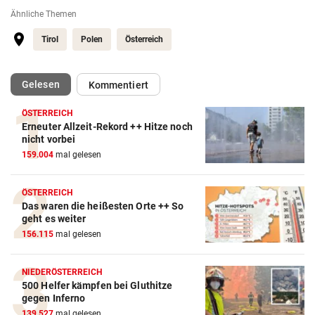
Ähnliche Themen
Tirol
Polen
Österreich
(ausgewählt)
Gelesen
Kommentiert
ÖSTERREICH
Erneuter Allzeit-Rekord ++ Hitze noch
nicht vorbei
159.004
mal gelesen
ÖSTERREICH
Das waren die heißesten Orte ++ So
geht es weiter
156.115
mal gelesen
NIEDERÖSTERREICH
500 Helfer kämpfen bei Gluthitze
gegen Inferno
139.527
mal gelesen