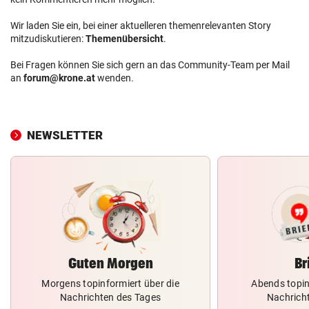
Wir laden Sie ein, bei einer aktuelleren themenrelevanten Story
mitzudiskutieren:
Themenübersicht
.
Bei Fragen können Sie sich gern an das Community-Team per Mail
an
forum@krone.at
wenden.
NEWSLETTER
Guten Morgen
Br
Morgens topinformiert über die
Abends topin
Nachrichten des Tages
Nachrich