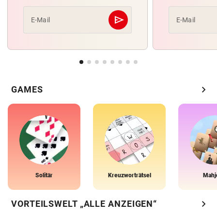
send
E-Mail
E-Mail
Abschicken
chevron_right
GAMES
Solitär
Kreuzworträtsel
Mahj
chevron_right
VORTEILSWELT „ALLE ANZEIGEN“