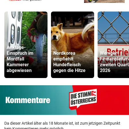
Anklage-
Einspruch im
Nordkorea
Weniger
Mordfall
empfiehlt
Firmenpleiten
Kammerer
Hundefleisch
zweiten Quart
abgewiesen
gegen die Hitze
2026
Da dieser Artikel älter als 18 Monate ist, ist zum jetzigen Zeitpunkt
kein Kommentieren mehr möglich.