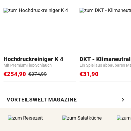
Hochdruckreiniger K 4
Mit PremiumFlex-Schlauch
Ein Spiel aus abbaubaren Ma
€254,90
€31,90
€374,99
chevron_right
VORTEILSWELT MAGAZINE