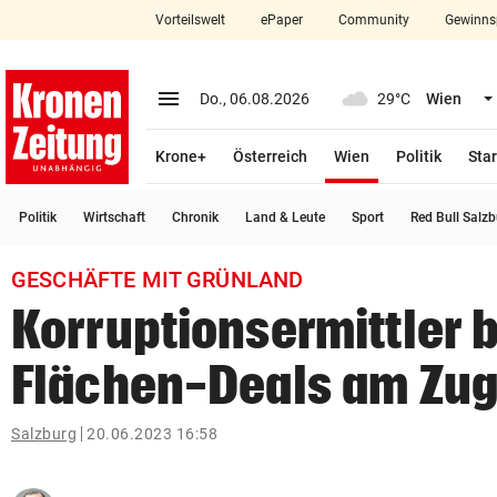
Vorteilswelt
ePaper
Community
Gewinns
close
Schließen
menu
Menü aufklappen
Do., 06.08.2026
29°C
Wien
Abonnieren
(ausgewählt)
Krone+
Österreich
Wien
Politik
Star
account_circle
arrow_right
Anmelden
Politik
Wirtschaft
Chronik
Land & Leute
Sport
Red Bull Salz
pin_drop
arrow_right
Bundesland auswäh
Wien
GESCHÄFTE MIT GRÜNLAND
bookmark
Merkliste
Korruptionsermittler b
Flächen-Deals am Zu
Suchbegriff
search
eingeben
Salzburg
20.06.2023 16:58