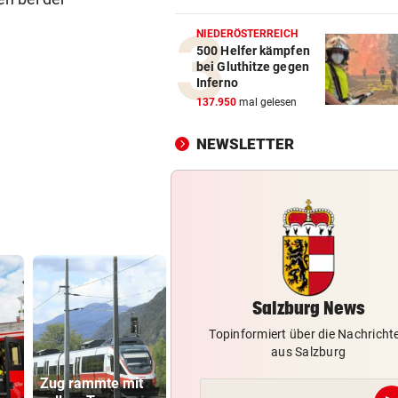
Bergsteiger (38) verirrte si
Hochkönig
NIEDERÖSTERREICH
500 Helfer kämpfen
bei Gluthitze gegen
BLITZEINSCHLÄGE
vor 1
Inferno
Waldbrände forderten Salzb
137.950
mal gelesen
Feuerwehren
NEWSLETTER
SOMALIER VERURTEILT
vor 1
Überfall mit Pistolen auf de
Überfuhrsteg: Haft!
WIEDERAUFNAHME
vor 1
„Il viaggio a Reims“-Premie
Stammtisch-Flair
Salzburg News
Topinformiert über die Nachricht
aus Salzburg
Zug rammte mit
Vinicius Jr.
Drei Kinder