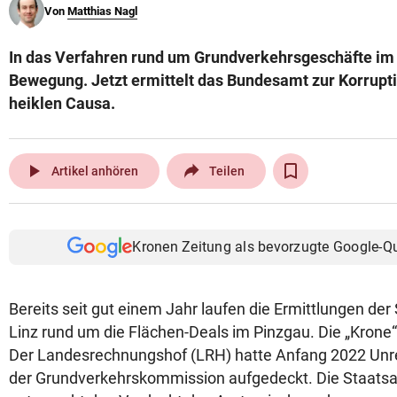
Von
Matthias Nagl
© Krone Multimedia GmbH & Co KG 2026
Muthgasse 2, 1190 Wien
In das Verfahren rund um Grundverkehrsgeschäfte i
Bewegung. Jetzt ermittelt das Bundesamt zur Korrup
heiklen Causa.
play_arrow
Artikel anhören
Teilen
Kronen Zeitung als bevorzugte Google-Q
Bereits seit gut einem Jahr laufen die Ermittlungen de
Linz rund um die Flächen-Deals im Pinzgau. Die „Krone“ 
Der Landesrechnungshof (LRH) hatte Anfang 2022 Unr
der Grundverkehrskommission aufgedeckt. Die Staats