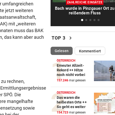
172 km/h im 100er: Nächstes
ZAHLREICHE EINSÄTZE
er umfangreichen
Raser-Auto einkassiert
Bach wurde in Pinzgauer Ort zu
e jetzt weiteren
reißendem Fluss
taatsanwaltschaft,
NORDLIGA-SERIE
vor 
AK) mit „weiteren
„Daheim juckt es keinen, wie
gespielt haben“
 Monaten muss das BAK
rn, das kann aber auch
chevron_right
TOP 3
TÜR VEREITELT ÜBERFALL
vor 1
Tollpatschiger Räuber muss
(ausgewählt)
Gelesen
Kommentiert
sieben Jahre absitzen
ÖSTERREICH
NACH SEUCHENJAHREN
vor 1
Erneuter Allzeit-
Rekord ++ Hitze
Anif will in Salzburger Liga 
noch nicht vorbei
voll angreifen
t zu rechnen,
157.246
mal gelesen
 Ermittlungsergebnisse
ERWARTETE RÜCKKEHR
vor 1
ÖSTERREICH
r SPÖ. Die
Neue Chance für eine der
Das waren die
beliebtesten Mozart-Opern
dere mangelhafte
heißesten Orte ++
So geht es weiter
mmensetzung sowie
NÄCHTLICHE RETTUNG
vor 1
154.723
mal gelesen
n bei der