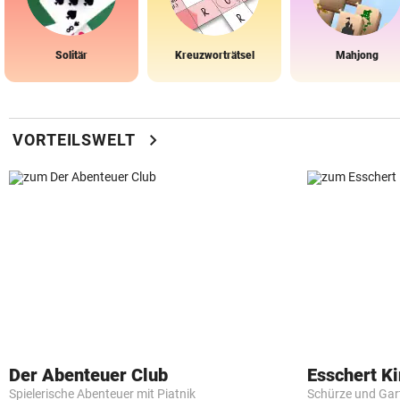
Solitär
Kreuzworträtsel
Mahjong
chevron_right
VORTEILSWELT
Der Abenteuer Club
Esschert K
Spielerische Abenteuer mit Piatnik
Schürze und Gar