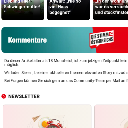
Liebling aller
Anwalt: „Nie so
„In der Wohnun
Schwiegermütter!
viel Hass
war es verrauch
“
begegnet“
und stockfinste
Da dieser Artikel älter als 18 Monate ist, ist zum jetzigen Zeitpunkt k
möglich.
Wir laden Sie ein, bei einer aktuelleren themenrelevanten Story mitzudi
Bei Fragen können Sie sich gern an das Community-Team per Mail an
NEWSLETTER