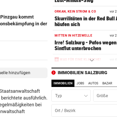
Last-Minute-Sieg
ORKAN, KEIN STROM & CO
vor 
m Pinzgau kommt
Skurrilitäten in der Red Bull
tionsbekämpfung in der
häufen sich
MITTEN IN HITZEWELLE
vor 
Irre! Salzburg – Pafos wegen
Sintflut unterbrochen
WAS FÜR EINE KLATSCHE!
vor 
TV-Star geht mit Kanzler St
hart ins Gericht
IMMOBILIEN SALZBURG
uelle hinzufügen
IMMOBILIEN
JOBS
AUTOS
BAZAR
ZAHLREICHE EINSÄTZE
vor 
Bach wurde in Pinzgauer Ort
r Staatsanwaltschaft
Typ
reißendem Fluss
berichtete ausführlich.
egelmäßigkeiten bei
PAUSENGESPRÄCH
vor 
anwaltschaft
Kissin kennt bei den Festspi