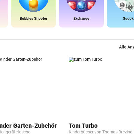
Bubbles Shooter
Exchange
Sudok
Alle An
inder Garten-Zubehör
Tom Turbo
tengerätetasche
Kinderbücher von Thomas Brezina