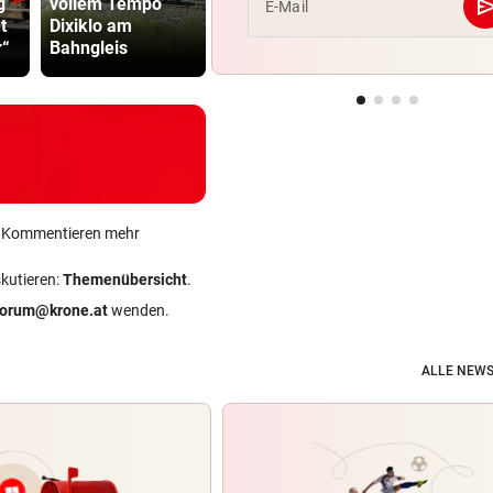
se
g
vollem Tempo
verlängert bei
während S
E-Mail
t
Dixiklo am
Real Madrid bis
aus Seenot
r“
Bahngleis
2032
gerettet
ein Kommentieren mehr
skutieren:
Themenübersicht
.
forum@krone.at
wenden.
ALLE NEWS