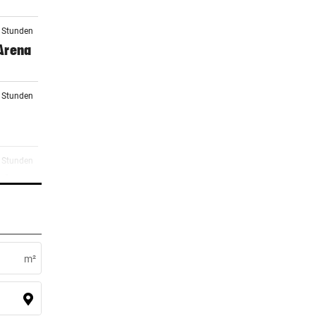
2 Stunden
 Arena
2 Stunden
4 Stunden
ocker
5 Stunden
 zu
m²
5 Stunden
elen