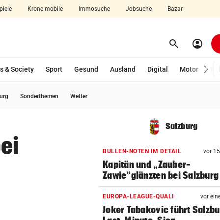
piele
Krone mobile
Immosuche
Jobsuche
Bazar
search
account_circle
Menü aufklappen
Suchen
s & Society
Sport
Gesund
Ausland
Digital
Motor
Wir
burg
Sonderthemen
Wetter
len
Salzburg
ei
BULLEN-NOTEN IM DETAIL
vor 1
g
Kapitän und „Zauber-
Zawie“glänzten bei Salzburg
EUROPA-LEAGUE-QUALI
vor ein
Joker Tabakovic führt Salzbu