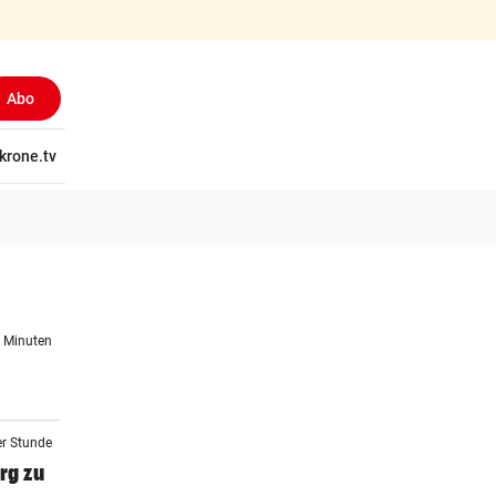
Abo
tschaft
krone.tv
Wissen
Gericht
Kolumnen
Freizeit
Reise
Ti
5 Minuten
er Stunde
rg zu