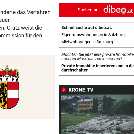
keine Routine
Suchen auf
nderte das Verfahren
LEIPZIGS SEIWALD
vor 
auer
„Er ist wie der Liebling aller
. Gratz weist die
Schnellsuche auf dibeo.at:
Schwiegermütter!“
in n
kommission für den
Eigentumswohnungen in Salzburg
in neuem T
Mietwohnungen in Salzburg
PANZER ANGEKNABBERT
vor 
Spaziergänger rettete Schil
Möchten Sie jetzt eine private Immobilie
vor eigenem Hund
unseren Marktplätzen inserieren?
Private Immobilie inserieren und in di
in neuem Tab öffnen
durchschalten
OPERN-SCHNELLCHECK
vor 
Was Sie wissen müssen: Moz
„Così fan tutte“
KRONE.TV
„KRONE“-INTERVIEW
vor 
„Werden beweisen, dass wir 
gute Truppe haben“
TAUERNAUTOBAHN
vor 