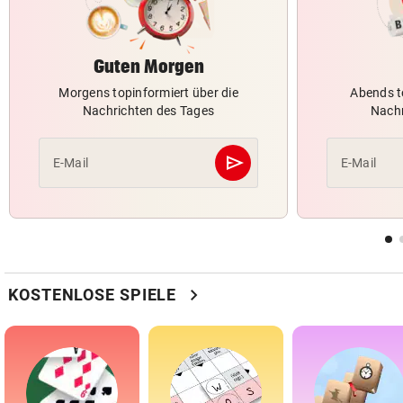
Guten Morgen
Morgens topinformiert über die
Abends t
Nachrichten des Tages
Nachr
send
E-Mail
E-Mail
Abschicken
chevron_right
KOSTENLOSE SPIELE