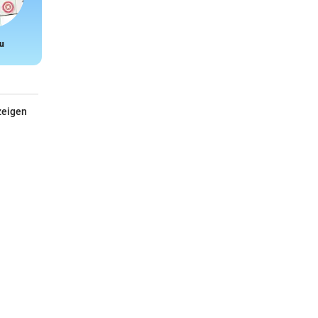
u
Snake
zeigen
Garten fit & Körper fit
Mit Toni Klein & Karl Ploberger