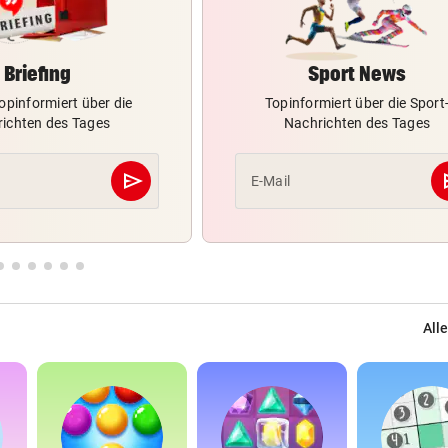
Briefing
Sport News
opinformiert über die
Topinformiert über die Sport
ichten des Tages
Nachrichten des Tages
send
s
E-Mail
Abschicken
Alle