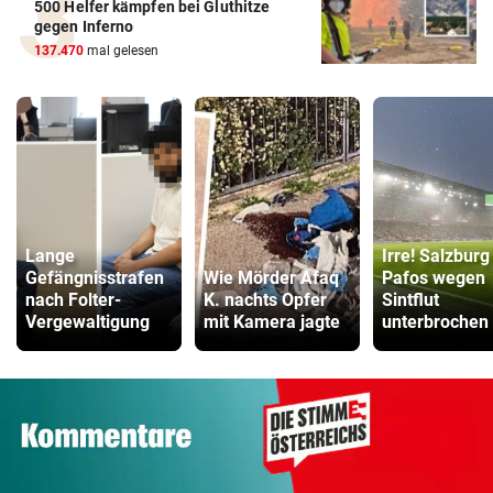
500 Helfer kämpfen bei Gluthitze
gegen Inferno
137.470
mal gelesen
Lange
Irre! Salzburg
Gefängnisstrafen
Wie Mörder Afaq
Pafos wegen
nach Folter-
K. nachts Opfer
Sintflut
Vergewaltigung
mit Kamera jagte
unterbrochen