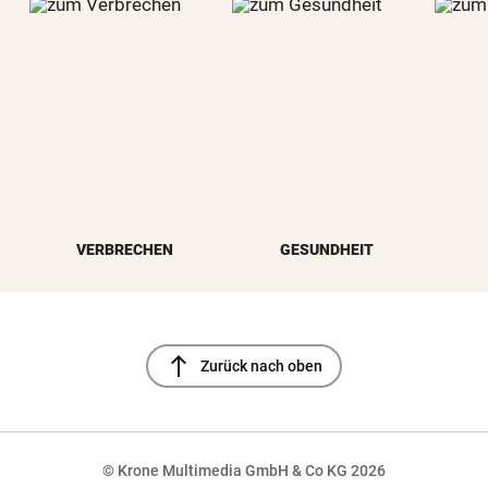
VERBRECHEN
GESUNDHEIT
north
Zurück nach oben
© Krone Multimedia GmbH & Co KG 2026