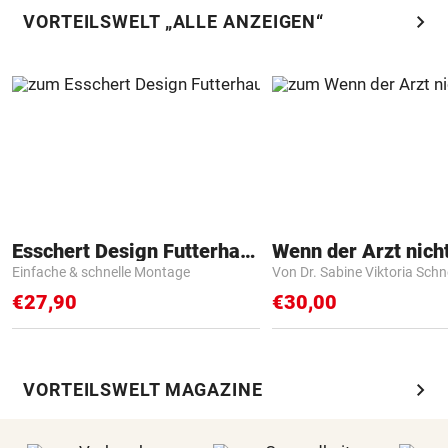
chevron_right
VORTEILSWELT „ALLE ANZEIGEN“
Esschert Design Futterhaus
Einfache & schnelle Montage
Von Dr. Sabine Viktoria Schn
€27,90
€30,00
chevron_right
VORTEILSWELT MAGAZINE