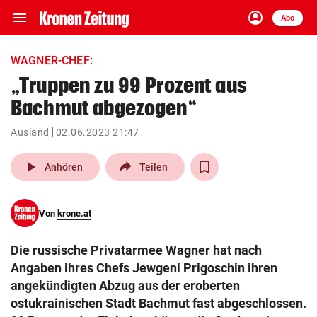
menu
account_circle
Navigation
Anmelden
Abo
close
Schließen
ein-/ausklappen
WAGNER-CHEF:
Abonnieren
„Truppen zu 99 Prozent aus
Bachmut abgezogen“
account_circle
arrow_right
Anmelden
Ausland
02.06.2023 21:47
pin_drop
arrow_right
Bundesland auswäh
Wien
play_arrow
Anhören
Teilen
bookmark
Merkliste
Von
krone.at
Suchbegriff
search
Die russische Privatarmee Wagner hat nach
eingeben
Angaben ihres Chefs Jewgeni Prigoschin ihren
angekündigten Abzug aus der eroberten
ostukrainischen Stadt Bachmut fast abgeschlossen.