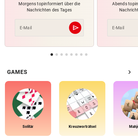
Morgens topinformiert über die
Abends topin
Nachrichten des Tages
Nachrich
send
E-Mail
E-Mail
Abschicken
chevron_right
GAMES
Solitär
Kreuzworträtsel
Mahj