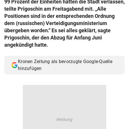
99 Prozent der Einheiten hätten die Stadt verlassen,
© Krone Multimedia GmbH & Co KG 2026
teilte Prigoschin am Freitagabend mit. „Alle
Muthgasse 2, 1190 Wien
Positionen sind in der entsprechenden Ordnung
dem (russischen) Verteidigungsministerium
übergeben worden.“ Es sei alles geklärt, sagte
Prigoschin, der den Abzug für Anfang Juni
angekündigt hatte.
Kronen Zeitung als bevorzugte Google-Quelle
hinzufügen