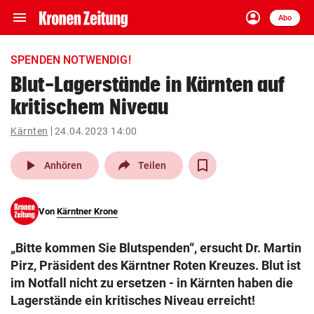
menu
account_circle
Navigation
Anmelden
Abo
close
Schließen
ein-/ausklappen
SPENDEN NOTWENDIG!
Abonnieren
Blut-Lagerstände in Kärnten auf
kritischem Niveau
account_circle
arrow_right
Anmelden
Kärnten
24.04.2023 14:00
pin_drop
arrow_right
Bundesland auswäh
Wien
play_arrow
Anhören
Teilen
bookmark
Merkliste
Von
Kärntner Krone
Suchbegriff
search
„Bitte kommen Sie Blutspenden“, ersucht Dr. Martin
eingeben
Pirz, Präsident des Kärntner Roten Kreuzes. Blut ist
im Notfall nicht zu ersetzen - in Kärnten haben die
Lagerstände ein kritisches Niveau erreicht!