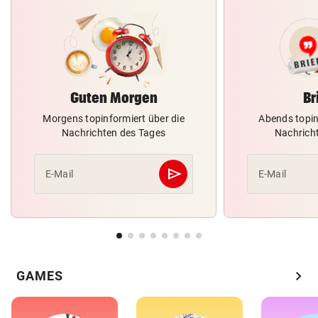
Guten Morgen
Br
Morgens topinformiert über die
Abends topin
Nachrichten des Tages
Nachrich
send
E-Mail
E-Mail
Abschicken
chevron_right
GAMES