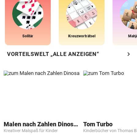
Solitär
Kreuzworträtsel
Mahj
chevron_right
VORTEILSWELT „ALLE ANZEIGEN“
Malen nach Zahlen Dinosaurier
Tom Turbo
Kreativer Malspaß für Kinder
Kinderbücher von Thomas B