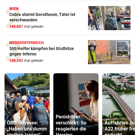
WIEN
Cobra stürmt Dorotheum, Täter ist
verschwunden
140.657
mal gelesen
NIEDERÖSTERREICH
500 Helfer kämpfen bei Gluthitze
gegen Inferno
140.242
mal gelesen
Penisbilder
ÖBB-Odyssee:
verschickt: So
Auffahrten zu
„Haben uns dumm
reagierten die
A22 früher fre
sterben lassen“
Vereine
gedacht