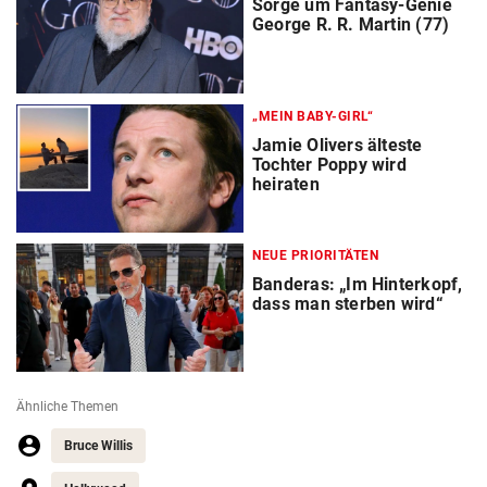
Sorge um Fantasy-Genie
George R. R. Martin (77)
„MEIN BABY-GIRL“
Jamie Olivers älteste
Tochter Poppy wird
heiraten
NEUE PRIORITÄTEN
Banderas: „Im Hinterkopf,
dass man sterben wird“
Ähnliche Themen
Bruce Willis