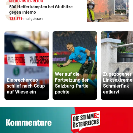
NIEDERÖSTERREICH
500 Helfer kämpfen bei Gluthitze
gegen Inferno
138.879
mal gelesen
Wer auf die
Zugezogener
Einbrecherduo
Fortsetzung der
Linksextremer
schlief nach Coup
Salzburg-Partie
Schmierfink
auf Wiese ein
pochte
entlarvt