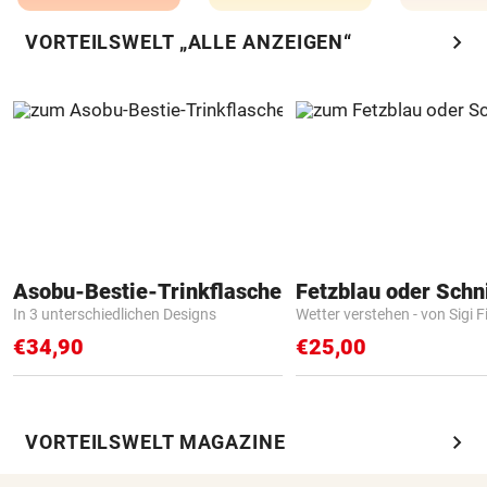
chevron_right
VORTEILSWELT „ALLE ANZEIGEN“
Asobu-Bestie-Trinkflasche
Fetzblau oder Schn
In 3 unterschiedlichen Designs
Wetter verstehen - von Sigi F
€34,90
€25,00
chevron_right
VORTEILSWELT MAGAZINE