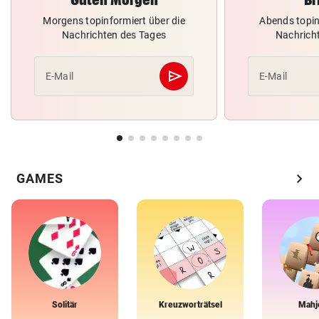
Morgens topinformiert über die
Abends topin
Nachrichten des Tages
Nachrich
send
E-Mail
E-Mail
Abschicken
chevron_right
GAMES
Solitär
Kreuzworträtsel
Mahj