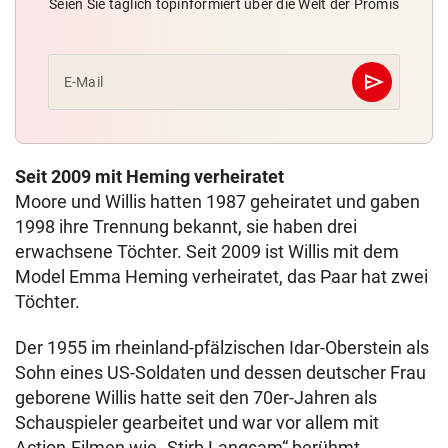
Seien Sie täglich topinformiert über die Welt der Promis
send
E-Mail
Abschicken
Seit 2009 mit Heming verheiratet
Moore und Willis hatten 1987 geheiratet und gaben
1998 ihre Trennung bekannt, sie haben drei
erwachsene Töchter. Seit 2009 ist Willis mit dem
Model Emma Heming verheiratet, das Paar hat zwei
Töchter.
Der 1955 im rheinland-pfälzischen Idar-Oberstein als
Sohn eines US-Soldaten und dessen deutscher Frau
geborene Willis hatte seit den 70er-Jahren als
Schauspieler gearbeitet und war vor allem mit
Action-Filmen wie „Stirb Langsam“ berühmt