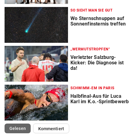
SO SIEHT MAN SIE GUT
Wo Sternschnuppen auf
Sonnenfinsternis treffen
„WERMUTSTROPFEN“
Verletzter Salzburg-
Kicker: Die Diagnose ist
da!
SCHWIMM-EM IN PARIS
Halbfinal-Aus für Luca
Karl im K.o.-Sprintbewerb
(ausgewählt)
Gelesen
Kommentiert