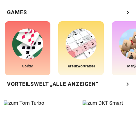
chevron_right
GAMES
Solitär
Kreuzworträtsel
Mahj
chevron_right
VORTEILSWELT „ALLE ANZEIGEN“