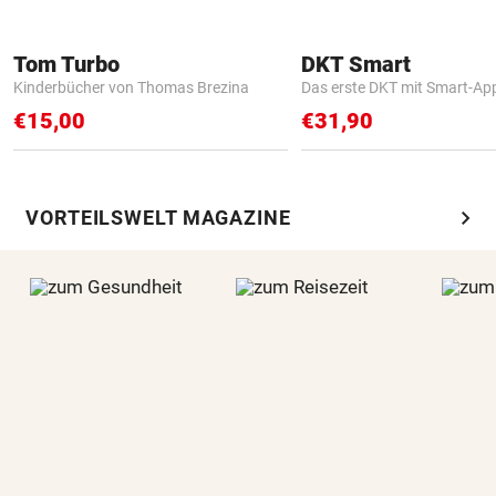
Tom Turbo
DKT Smart
Kinderbücher von Thomas Brezina
Das erste DKT mit Smart-Ap
€15,00
€31,90
chevron_right
VORTEILSWELT MAGAZINE