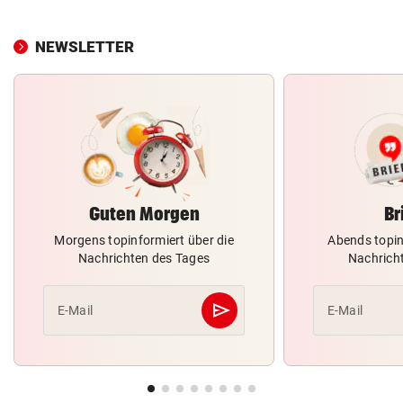
NEWSLETTER
Guten Morgen
Br
Morgens topinformiert über die
Abends topin
Nachrichten des Tages
Nachrich
send
E-Mail
E-Mail
Abschicken