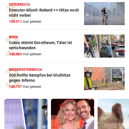
ÖSTERREICH
Erneuter Allzeit-Rekord ++ Hitze noch
nicht vorbei
159.511
mal gelesen
WIEN
Cobra stürmt Dorotheum, Täter ist
verschwunden
140.463
mal gelesen
NIEDERÖSTERREICH
500 Helfer kämpfen bei Gluthitze
gegen Inferno
140.197
mal gelesen