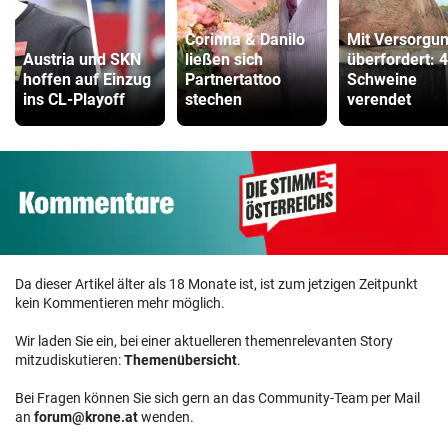
Corinna & Danilo
Mit Versorgu
Austria und SKN
ließen sich
überfordert: 
hoffen auf Einzug
Partnertattoo
Schweine
ins CL-Playoff
stechen
verendet
Da dieser Artikel älter als 18 Monate ist, ist zum jetzigen Zeitpunkt
kein Kommentieren mehr möglich.
Wir laden Sie ein, bei einer aktuelleren themenrelevanten Story
mitzudiskutieren:
Themenübersicht
.
Bei Fragen können Sie sich gern an das Community-Team per Mail
an
forum@krone.at
wenden.