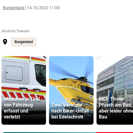
Burgenland
14.10.2022 11:00
Ähnliche Themen
Burgenland
Mädchen in Tirol
MCI: Tiroler
von Fahrzeug
Zwei Verletzte
Pfusch am Bau,
erfasst und
nach Biker-Unfall
aber leider ohn
verletzt
bei Edelschrott
Bau