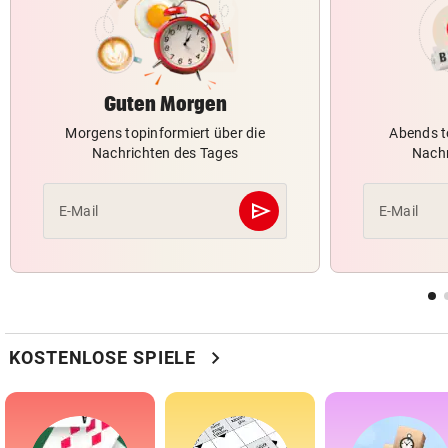
Guten Morgen
Morgens topinformiert über die
Abends t
Nachrichten des Tages
Nachr
send
E-Mail
E-Mail
Abschicken
chevron_right
KOSTENLOSE SPIELE