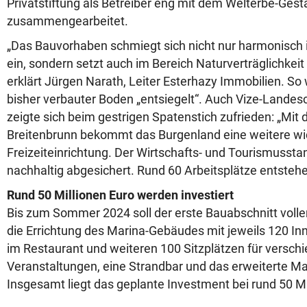
Privatstiftung als Betreiber eng mit dem Welterbe-Gest
zusammengearbeitet.
„Das Bauvorhaben schmiegt sich nicht nur harmonisch 
ein, sondern setzt auch im Bereich Naturverträglichkei
erklärt Jürgen Narath, Leiter Esterhazy Immobilien. S
bisher verbauter Boden „entsiegelt“. Auch Vize-Landesc
zeigte sich beim gestrigen Spatenstich zufrieden: „Mi
Breitenbrunn bekommt das Burgenland eine weitere wi
Freizeiteinrichtung. Der Wirtschafts- und Tourismussta
nachhaltig abgesichert. Rund 60 Arbeitsplätze entstehe
Rund 50 Millionen Euro werden investiert
Bis zum Sommer 2024 soll der erste Bauabschnitt vollen
die Errichtung des Marina-Gebäudes mit jeweils 120 I
im Restaurant und weiteren 100 Sitzplätzen für versch
Veranstaltungen, eine Strandbar und das erweiterte M
Insgesamt liegt das geplante Investment bei rund 50 Mi