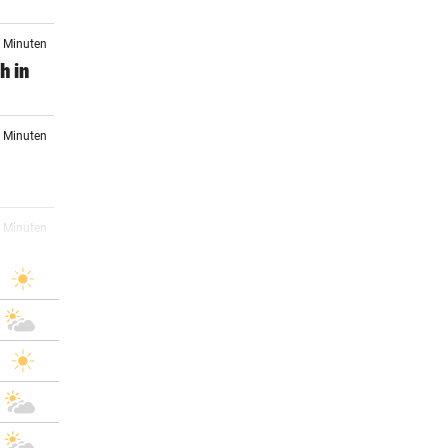
0 Minuten
h in
0 Minuten
0 Minuten
in
6 Minuten
Dach
8 Minuten