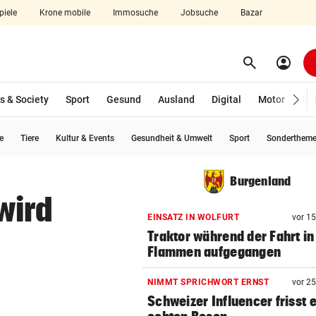
piele
Krone mobile
Immosuche
Jobsuche
Bazar
search
account_circle
Menü aufklappen
Suchen
s & Society
Sport
Gesund
Ausland
Digital
Motor
Wir
e
Tiere
Kultur & Events
Gesundheit & Umwelt
Sport
Sonderthem
len
Burgenland
wird
EINSATZ IN WOLFURT
vor 1
Traktor während der Fahrt in
Flammen aufgegangen
NIMMT SPRICHWORT ERNST
vor 2
Schweizer Influencer frisst 