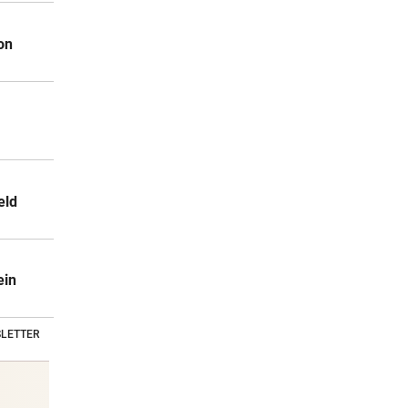
on
eld
ein
LETTER