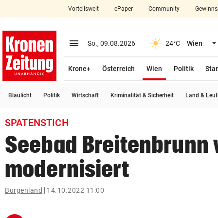
Vorteilswelt
ePaper
Community
Gewinns
close
Schließen
menu
Menü aufklappen
So., 09.08.2026
24°C
Wien
Abonnieren
(ausgewählt)
Krone+
Österreich
Wien
Politik
Star
account_circle
arrow_right
Anmelden
Blaulicht
Politik
Wirtschaft
Kriminalität & Sicherheit
Land & Leut
pin_drop
arrow_right
Bundesland auswäh
Wien
SPATENSTICH
bookmark
Merkliste
Seebad Breitenbrunn 
modernisiert
Suchbegriff
search
eingeben
Burgenland
14.10.2022 11:00