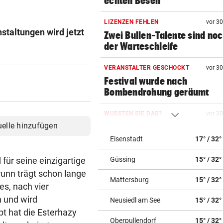
echten Besen
LIZENZEN FEHLEN
vor 3
staltungen wird jetzt
Zwei Bullen-Talente sind noc
der Warteschleife
VERANSTALTER GESCHOCKT
vor 3
Festival wurde nach
Bombendrohung geräumt
WUSSTEN SIE DAS?
vor 3
uelle hinzufügen
Schräge Mitführpflicht auch 
einem Nachbarland!
Eisenstadt
17° / 32°
für seine einzigartige
Güssing
15° / 32°
FATALE GLUTHITZE
vor 3
Wenn Bauarbeiter auf dem 
runn trägt schon lange
Mattersburg
15° / 32°
zusammenbrechen
es, nach vier
 und wird
Neusiedl am See
15° / 32°
BABYGLÜCK MIT TOM BECK
vor 3
t hat die Esterhazy
Drittes Kind für „GZSZ“-Star
Oberpullendorf
15° / 32°