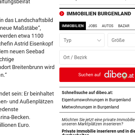
altungsbeirat
Chryssanthi Kavazi
IMMOBILIEN BURGENLAND
TÄTER AUF DER FLUCHT
vor 3
in das Landschaftsbild
Streit in Bremen: Autofahrer
IMMOBILIEN
JOBS
AUTOS
BAZAR
t neue Maßstäbe“,
prügelt Fußgänger tot
o werden etwa 1100
Typ
hefin Astrid Eisenkopf
URSACHE WOHL BEKANNT
vor ein
t dem neuen Seebad
Wohnungsbrand mitten in Na
chtige
Bewohner evakuiert
ndort Breitenbrunn wird
RÜCKSCHLAG VOR US OPEN
vor ein
n.“
Suchen auf
Sabalenka und Pegula in Tor
früh ausgeschieden
Schnellsuche auf dibeo.at:
det sein: Er beinhaltet
in
Eigentumswohnungen in Burgenland
SEGELN:
vor ein
nnen- und Außenplätzen
in neuem
Mietwohnungen in Burgenland
OeSV-Duos bei Olympia-Test
iedenste
LA auf Endrang acht
arina-Becken.
Möchten Sie jetzt eine private Immobilie
unseren Marktplätzen inserieren?
llionen Euro.
„NOCH LAUTER, GRÖSSER“
vor ein
Private Immobilie inserieren und in di
in neuem Tab öffnen