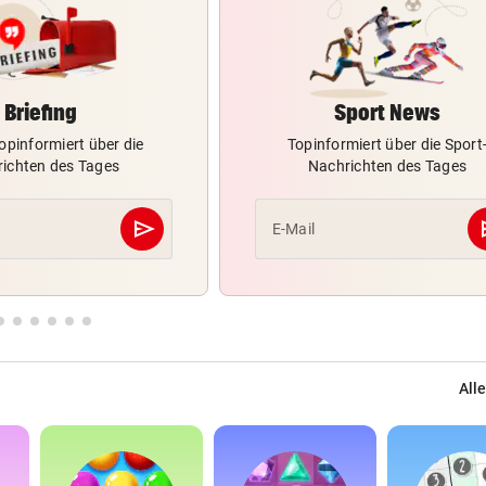
Briefing
Sport News
opinformiert über die
Topinformiert über die Sport
ichten des Tages
Nachrichten des Tages
send
s
E-Mail
Abschicken
Alle