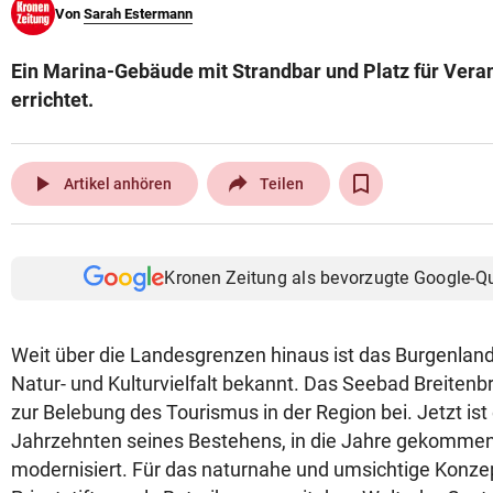
Von
Sarah Estermann
© Krone Multimedia GmbH & Co KG 2026
Muthgasse 2, 1190 Wien
Ein Marina-Gebäude mit Strandbar und Platz für Veran
errichtet.
play_arrow
Artikel anhören
Teilen
Kronen Zeitung als bevorzugte Google-Q
Weit über die Landesgrenzen hinaus ist das Burgenland 
Natur- und Kulturvielfalt bekannt. Das Seebad Breitenb
zur Belebung des Tourismus in der Region bei. Jetzt ist 
Jahrzehnten seines Bestehens, in die Jahre gekommen
modernisiert. Für das naturnahe und umsichtige Konzep